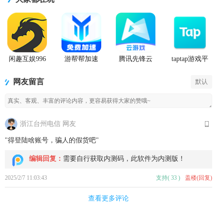
闲趣互娱996
游帮帮加速
腾讯先锋云
taptap游戏平
传奇盒子官
器下载安卓
游戏app
台官方正版
方正版
网友留言
默认
浙江台州电信 网友
"得登陆啥账号，骗人的假货吧"
编辑回复：
需要自行获取内测码，此软件为内测版！
2025/2/7 11:03:43
支持
(
33
)
盖楼(回复)
查看更多评论