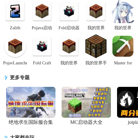
Zalith
Pojava启动
Fold启动器
我的世界
我的世界
Launcher 启
器魔改版
最新版FCL
java版手机
boat启动器
动器v1.4.1.4
(Pojav
正版v1.3.1.8
最新版
(澪-Pro)v1.0
安卓版
ZH)v1.0.6.3
安卓通用
(PojavLauncher
安卓最新版
安卓
P
PojavLauncher
Fold Craft
我的世界
我的世界手
Master for
启动器app中
Launcher手
java版手机
机Java启动
Minecraft PE
文版176-
机版v1.3.1.8
版
器HMCL-
专业中文版
更多专题
641eae05
官方版
(PojavLauncher)176-
PE2.0.8最新
v3.03.0
6
公
绝地求生国际服合集
MC启动器大全
joi
大家都在玩