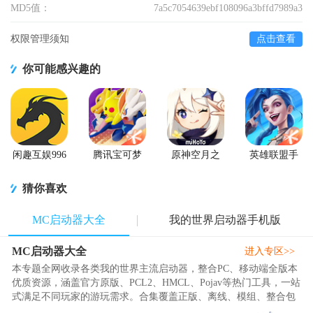
MD5值：
7a5c7054639ebf108096a3bffd7989a3
权限管理须知
点击查看
你可能感兴趣的
闲趣互娱996
腾讯宝可梦
原神空月之
英雄联盟手
传奇盒子官
大集结国服
歌版本
游国服正版
方正版
正式版
猜你喜欢
MC启动器大全
我的世界启动器手机版
MC启动器大全
进入专区>>
本专题全网收录各类我的世界主流启动器，整合PC、移动端全版本
优质资源，涵盖官方原版、PCL2、HMCL、Pojav等热门工具，一站
式满足不同玩家的游玩需求。合集覆盖正版、离线、模组、整合包
等各类使用场景，全部启动器支..