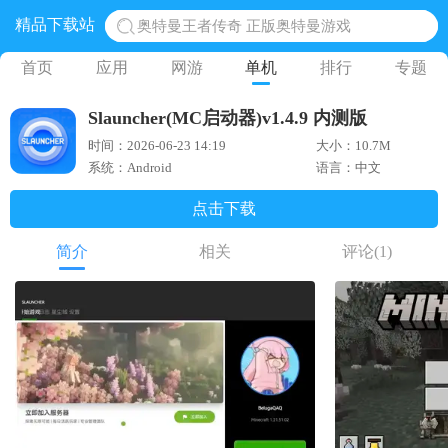
精品下载站
地铁跑酷体验服国际服 地铁跑酷体验服版本
网易光遇手游正版 点亮星空共庆周年
首页
应用
网游
单机
排行
专题
黎明觉醒生机腾讯正版 黎明觉醒生机国际服
Slauncher(MC启动器)v1.4.9 内测版
蛋仔派对下载 蛋仔派对体验服
时间：2026-06-23 14:19
大小：10.7M
系统：Android
语言：中文
点击下载
简介
相关
评论
(1)