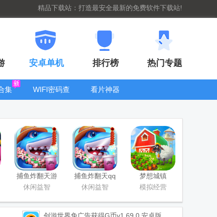
精品下载站：打造最安全最新的免费软件下载站!
游
安卓单机
排行榜
热门专题
合集
WIFI密码查
看片神器
看器
bt手游盒子大
全
捕鱼炸翻天游
捕鱼炸翻天qq
梦想城镇
戏正版
登录版
Township手游
休闲益智
休闲益智
模拟经营
创游世界免广告获得G币
v1.69.0 安卓版