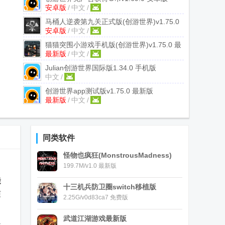
安卓版
/
中文
/
马桶人逆袭第九关正式版(创游世界)
v1.75.0
安卓版
/
中文
/
安卓最新版
猫猫突围小游戏手机版(创游世界)
v1.75.0 最
最新版
/
中文
/
新版
Julian创游世界国际版
1.34.0 手机版
中文
/
创游世界app测试版
v1.75.0 最新版
最新版
/
中文
/
同类软件
怪物也疯狂(MonstrousMadness)
199.7M/v1.0 最新版
能
十三机兵防卫圈switch移植版
随
2.25G/v0d83ca7 免费版
武道江湖游戏最新版