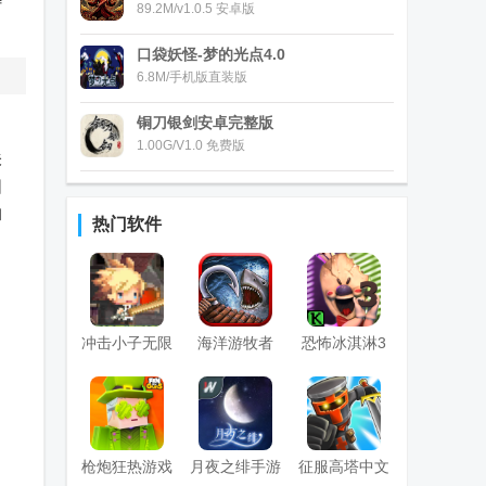
特
89.2M/v1.0.5 安卓版
口袋妖怪-梦的光点4.0
6.8M/手机版直装版
铜刀银剑安卓完整版
1.00G/V1.0 免费版
关
团
和
热门软件
冲击小子无限
海洋游牧者
恐怖冰淇淋3
钻石版
Raft Survival
国际版
国际版
枪炮狂热游戏
月夜之绯手游
征服高塔中文