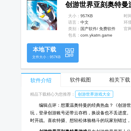
创游世界亚刻奥特曼游
大小：
957KB
时
语言：
中文
环
类别：
国产软件/ 免费软件
官
包名：
com.ykatm.game
本地下载
文件大小：957KB
软件截图
相关下载
软件介绍
精品下载精心为您推荐：
创游世界游戏大全
编辑点评：想重温奥特曼的经典热血？《创游世
玩，登录创游账号还带云存档，换设备也不丢进度。
时开战。喜欢特摄、想轻松体验格斗的玩家别错过，