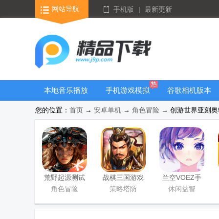
网站导航
手机版
|
最新更新
本地音乐播放
手机游戏模拟
谷歌相机版本
器
器安卓版合集
大全
您的位置：
首页
→
安卓单机
→
角色冒险
→ 创游世界亚刻奥特
荒野起源测试
战棋三国游戏
兰空VOEZ手
服
单机版
游
角色冒险
策略塔防
休闲益智