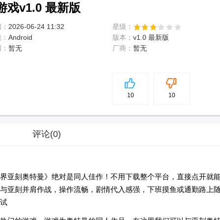
戏v1.0 最新版
间：
2026-06-24 11:32
星级：
境：
Android
版本：
v1.0 最新版
网：
暂无
厂商：
暂无
5
分
10
10
评论
(0)
界亚刻奥特曼》绝对是同人佳作！不用下载整个平台，直接点开就
与亚刻并肩作战，操作流畅，剧情代入感强，下班摸鱼或通勤路上
试