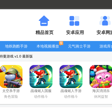
精品首页
安卓应用
安卓网
地铁跑酷手游
本地视频播放
元气骑士手游
游戏库
大全
器
大全
曼游戏 v1.0 最新版
太空杀手游
战魂铭人国服
战魂铭人手游
海滨消消乐
联机版
九游版
2026安卓版
角色冒险
动作格斗
动作格斗
休闲益智
(Otherworld
Legends)