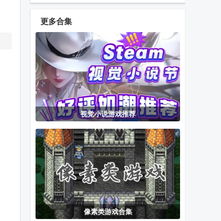
(Fan of Guns)
无限钻石
更多合集
我的小花仙无
只有一个真相
狂暴战龙去广
限金币版
游戏无限提示
告版
版
怪物也疯狂
十三机兵防卫
武道江湖游戏
视觉小说游戏推荐
(MonstrousMadness)
圈switch移植
最新版
版
口袋妖怪-梦的
领主争霸手机
Minecraft我的
光点4.0
版
世界Beta版
像素类游戏合集
见习驱魔人免
古墓丽影9手
暗夜骑士边境