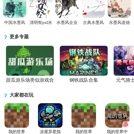
v2.0.106 安
v5.1.10 官方
iPhone客户
PPT模板
PPT模板
卓版
安卓版
端
中国水墨风
清明祭psd水
水墨风企业
古典水墨风
水墨风道德
清明节PPT
墨风海报设
招聘ppt模板
ppt模板下载
讲堂主题ppt
模板
计
更多专题
甜瓜游乐场类似游戏合
钢铁战队合集
元气骑
集
大家都在玩
我的世界
凉屋异星指
我的世界
我的世界中