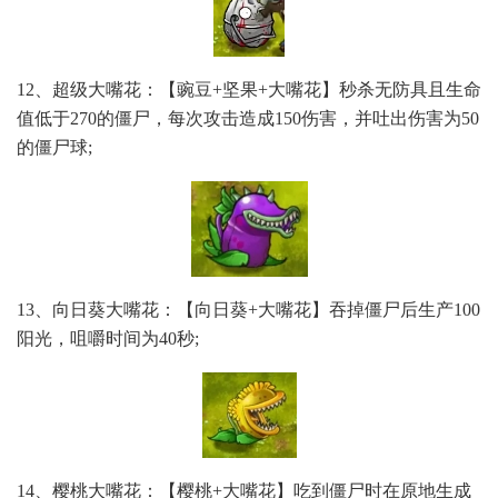
12、超级大嘴花：【豌豆+坚果+大嘴花】秒杀无防具且生命
值低于270的僵尸，每次攻击造成150伤害，并吐出伤害为50
的僵尸球;
13、向日葵大嘴花：【向日葵+大嘴花】吞掉僵尸后生产100
阳光，咀嚼时间为40秒;
14、樱桃大嘴花：【樱桃+大嘴花】吃到僵尸时在原地生成