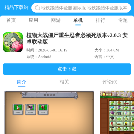
精品下载站
地铁跑酷体验服国际服 地铁跑酷体验服版本
网易光遇手游正版 点亮星空共庆周年
首页
应用
网游
单机
排行
专题
黎明觉醒生机腾讯正版 黎明觉醒生机国际服
植物大战僵尸重生忍者必须死版本v2.0.3 安
蛋仔派对下载 蛋仔派对体验服
卓联动版
奥特曼王者传奇 正版奥特曼游戏
时间：2026-06-01 16:19
大小：164.6M
系统：Android
语言：中文
点击下载
简介
相关
评论
(0)