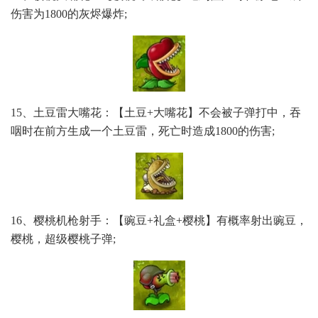
伤害为1800的灰烬爆炸;
15、土豆雷大嘴花：【土豆+大嘴花】不会被子弹打中，吞
咽时在前方生成一个土豆雷，死亡时造成1800的伤害;
16、樱桃机枪射手：【豌豆+礼盒+樱桃】有概率射出豌豆，
樱桃，超级樱桃子弹;