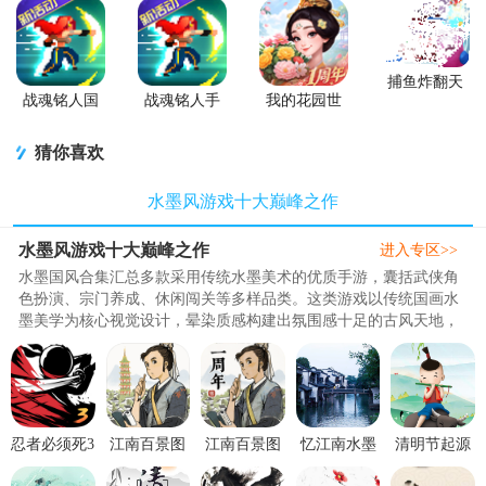
捕鱼炸翻天
游戏正版
战魂铭人国
战魂铭人手
我的花园世
服联机版
游九游版
界最新版
(Otherworld
猜你喜欢
Legends)
水墨风游戏十大巅峰之作
水墨风游戏十大巅峰之作
进入专区>>
水墨国风合集汇总多款采用传统水墨美术的优质手游，囊括武侠角
色扮演、宗门养成、休闲闯关等多样品类。这类游戏以传统国画水
墨美学为核心视觉设计，晕染质感构建出氛围感十足的古风天地，
画面质感雅致独特。合集收录..
忍者必须死3
江南百景图
江南百景图
忆江南水墨
清明节起源
手游下载
游戏最新版
官方版1.7.3
风乌镇旅游
风俗介绍