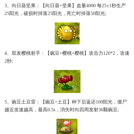
3、向日葵坚果：【向日葵+坚果】血量4000 每25±1秒生产
25阳光，破损时掉落25阳光，死亡时掉落50阳光;
4、双发樱桃射手：【豌豆+樱桃+樱桃】攻击力120*2，攻速
2秒;
5、豌豆土豆雷：【豌豆+土豆】种下后返还100阳光，僵尸
越近攻速越高，最高0.5s，消失时向四周发射36颗豌豆;