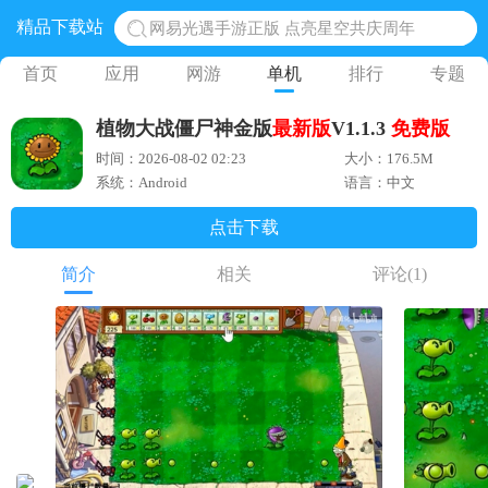
精品下载站
网易光遇手游正版 点亮星空共庆周年
黎明觉醒生机腾讯正版 黎明觉醒生机国际服
首页
应用
网游
单机
排行
专题
蛋仔派对下载 蛋仔派对体验服
植物大战僵尸神金版
最新版
V1.1.3
免费版
奥特曼王者传奇 正版奥特曼游戏
时间：2026-08-02 02:23
大小：176.5M
地铁跑酷体验服国际服 地铁跑酷体验服版本
系统：Android
语言：中文
点击下载
简介
相关
评论
(1)