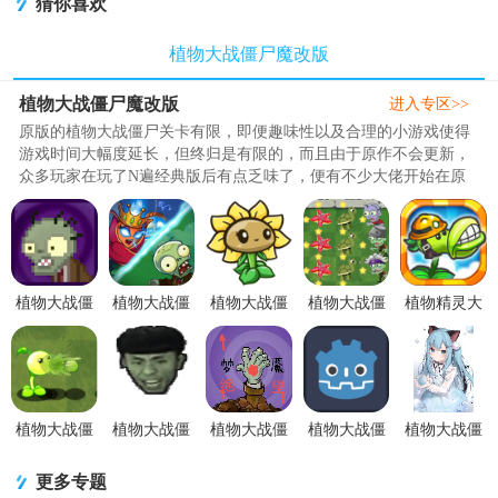
猜你喜欢
Legends)
植物大战僵尸魔改版
植物大战僵尸魔改版
进入专区>>
原版的植物大战僵尸关卡有限，即便趣味性以及合理的小游戏使得
游戏时间大幅度延长，但终归是有限的，而且由于原作不会更新，
众多玩家在玩了N遍经典版后有点乏味了，便有不少大佬开始在原
作的游戏基础上进行强化修改，今天就分享给大家一些魔改过的版
本，这里拥有萌呆的丧尸形象，还有很多武器，公游戏玩法和植物
大战僵尸一样，根据点一下就能操纵两侧作战，并且游戏中还有着
各种不同的有趣内容，想快速度过无聊时光的话，喜爱玩塔..
植物大战僵
植物大战僵
植物大战僵
植物大战僵
植物精灵大
尸变革v1.0
尸部落1.0最
尸EWv1.0
尸卡通版关
战僵尸合体
最新版
新版
安卓最新版
卡解锁版
版1.0 最新
1.9.4最新
版
植物大战僵
植物大战僵
植物大战僵
植物大战僵
植物大战僵
尸双人版
尸美食大战
尸pvz梦版新
尸线条小狗
尸PvZ夏版
V0.1手机最
老八v0.04最
模块1.4 安
版v1.0.0 最
v1.3.7772 森
更多专题
新版
新版
卓最新版
新版
余版