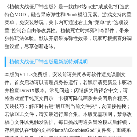
《植物大战僵尸神金版》是一款由B站up主“咸威化”打造的
特色MOD，融合果冻弹性和Phonk模组元素。游戏支持内置
菜单，免安装秒玩，关卡内可通过右上角“菜单”的“选项设
置”控制台自由修改属性。植物死亡时掉落神奇部件，带来
独特玩法体验。默认开启果冻弹性效果，玩家可根据喜好调
整设置，尽享创新趣味。
植物大战僵尸神金版最新版特别说明
本版为V1.1.3免费版，安装前请关闭杀毒软件避免误删文
件。首次启动请以管理员身份运行，若黑屏请更新显卡驱动
并检查DirectX版本。常见问题：闪退多为路径含中文，请
将游戏置于纯英文目录；卡顿可降低画质并关闭后台程序。
安装技巧：解压时右键“解压到当前文件夹”，勿直接拖拽；
若缺DLL文件，请安装运行库合集。本版无需联网，禁修改
核心文件以免触发防护。每日挑战需通关冒险模式后解锁，
存档默认在“我的文档/PlantsVsZombiesGod”文件夹，重装系