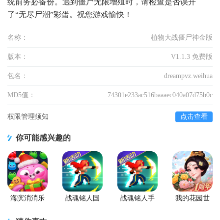
统前务必备份。遇到僵尸无限增殖时，请检查是否误开
了“无尽尸潮”彩蛋。祝您游戏愉快！
名称：
植物大战僵尸神金版
版本：
V1.1.3 免费版
包名：
dreampvz.weihua
MD5值：
74301e233ac516baaaec040a07d75b0c
权限管理须知
点击查看
你可能感兴趣的
海滨消消乐
战魂铭人国
战魂铭人手
我的花园世
2026安卓版
服联机版
游九游版
界最新版
(Otherworld