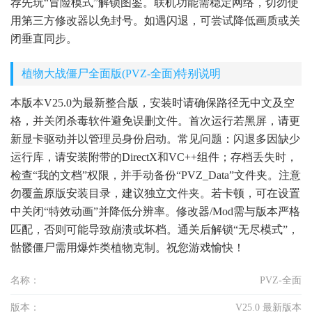
荐先玩“冒险模式”解锁图鉴。联机功能需稳定网络，切勿使
用第三方修改器以免封号。如遇闪退，可尝试降低画质或关
闭垂直同步。
植物大战僵尸全面版(PVZ-全面)特别说明
本版本V25.0为最新整合版，安装时请确保路径无中文及空
格，并关闭杀毒软件避免误删文件。首次运行若黑屏，请更
新显卡驱动并以管理员身份启动。常见问题：闪退多因缺少
运行库，请安装附带的DirectX和VC++组件；存档丢失时，
检查“我的文档”权限，并手动备份“PVZ_Data”文件夹。注意
勿覆盖原版安装目录，建议独立文件夹。若卡顿，可在设置
中关闭“特效动画”并降低分辨率。修改器/Mod需与版本严格
匹配，否则可能导致崩溃或坏档。通关后解锁“无尽模式”，
骷髅僵尸需用爆炸类植物克制。祝您游戏愉快！
名称：
PVZ-全面
版本：
V25.0 最新版本