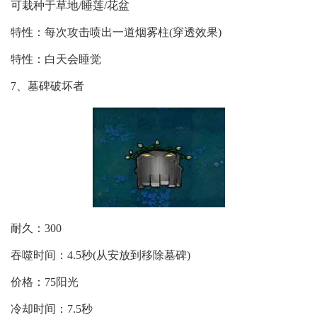
可栽种于草地/睡莲/花盆
特性：每次攻击喷出一道烟雾柱(穿透效果)
特性：白天会睡觉
7、墓碑破坏者
耐久：300
吞噬时间：4.5秒(从安放到移除墓碑)
价格：75阳光
冷却时间：7.5秒