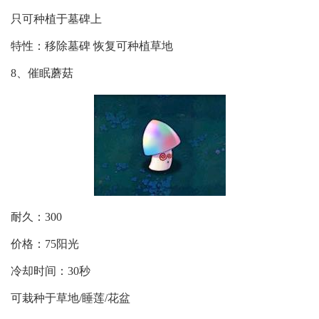
只可种植于墓碑上
特性：移除墓碑 恢复可种植草地
8、催眠蘑菇
耐久：300
价格：75阳光
冷却时间：30秒
可栽种于草地/睡莲/花盆