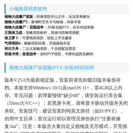
小编推荐同类软件
植物大战僵尸原版
：经典塔防开山之作，玩法简单耐玩
植物大战僵尸2
：新增时空关卡与植物，内容丰富
植物大战僵尸：花园战争
：3D射击版PVZ，欢乐对战体验
王国保卫战
：策略塔防标杆，英雄与防御塔搭配
保卫萝卜
：可爱画风塔防，轻松上手乐趣多
气球塔防6
：猴猴塔防经典，升级路线丰富
明日方舟
：二次元策略塔防，干员搭配深度高
部落冲突：皇室战争
：实时PVP塔防，卡牌对战胜负瞬间
植物大战僵尸全面版(PVZ-全面)特别说明
版本V25.0为最新稳定版，安装前请先卸载旧版并备份存
档。本版支持Windows 10/11及macOS 11+，需4GB以上内
存。常见问题：若弹窗报错“缺少dll”，请安装运行库合集
（DirectX/VC++）；若黑屏卡死，请将显卡驱动升级并关闭
杀软。安装技巧：建议安装到纯英文路径（如D:\PVZ），
勿用中文目录；首次运行前以管理员身份执行“注册表修
复.bat”。注意：本版含大量自定义植物及无尽模式，开荒推