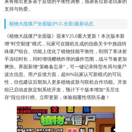
来将推出更多基于反馈的平衡性调整，感谢各位新老玩家的
支持与热爱。
植物大战僵尸全面版(PVZ-全面)最新动态
《植物大战僵尸全面版》迎来V25.0重大更新！本次版本新
增“时空裂缝”模式，玩家可在随机生成的扭曲关卡中挑战特
殊僵尸组合。功能上优化了植物技能平衡性，削弱了寒冰射
手冻结时长，同时增强樱桃炸弹的爆炸范围，战斗节奏更加
爽快。界面新增“策略备忘录”，可一键记录阵型布局与僵尸
波次信息。用户反馈方面，超80%玩家认可新模式的可玩
性，但也建议后期加入更多植物皮肤与联机合作功能。开发
组已启动皮肤定制系统开发，预计下个版本增加“无尽生
存”段位排行榜。立即更新，体验颠覆性塔防乐趣！