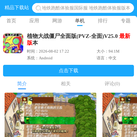
精品下载站
地铁跑酷体验服国际服 地铁跑酷体验服版本
网易光遇手游正版 点亮星空共庆周年
首页
应用
网游
单机
排行
专题
黎明觉醒生机腾讯正版 黎明觉醒生机国际服
植物大战僵尸全面版(PVZ-全面)V25.0
最新
蛋仔派对下载 蛋仔派对体验服
版
本
奥特曼王者传奇 正版奥特曼游戏
时间：2026-08-02 17:22
大小：94.1M
系统：Android
语言：中文
点击下载
简介
相关
评论
(0)