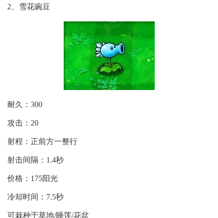
2、雪花豌豆
耐久：300
攻击：20
射程：正前方一整行
射击间隔：1.4秒
价格：175阳光
冷却时间：7.5秒
可栽种于草地/睡莲/花盆