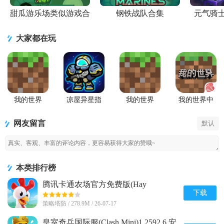
甜瓜游乐场类似游戏合
钢铁战队合集
元气骑
集
大家都在玩
我的世界
凉屋异星指
我的世界
我的世界中
Minecraft最
令手游官方
Minecraft国
国版
新基岩版
版
际版手游
网友留言
默认
本类排行榜
腾讯卡通农场官方免费版(Hay
Day)v1.71.1 安卓最新版
下载
策略塔防 / 278.9M / 26-07-17
皇室奇兵国际服(Clash Mini)1.2592.6 安