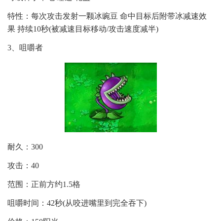
特性：每次攻击发射一颗冰豌豆 命中目标后附带冰减速效
果 持续10秒(被减速目标移动/攻击速度减半)
3、咀嚼者
耐久：300
攻击：40
范围：正前方约1.5格
咀嚼时间：42秒(从咬进嘴里到完全吞下)