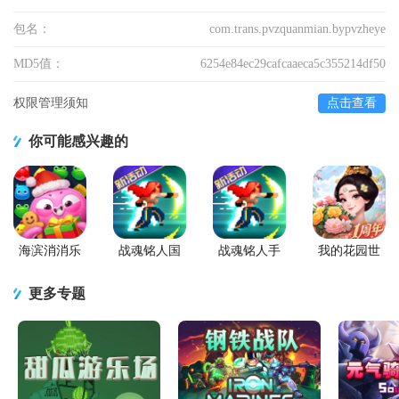
包名：
com.trans.pvzquanmian.bypvzheye
MD5值：
6254e84ec29cafcaaeca5c355214df50
权限管理须知
点击查看
你可能感兴趣的
海滨消消乐
战魂铭人国
战魂铭人手
我的花园世
2026安卓版
服联机版
游九游版
界最新版
(Otherworld
更多专题
Legends)