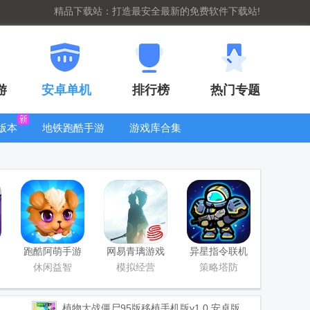
精品下载站：打造最安全最新的免费软件下载站!
游
安卓单机
排行榜
热门专题
版本
地铁跑酷手游
游戏库合集
大全
WIFI密码查
看器
跑酷阿萌手游
网易青璃游戏
异星指令联机
手
版手机版
休闲益智
模拟经营
策略塔防
植物大战僵尸95版移植手机版
v1.0 安卓版