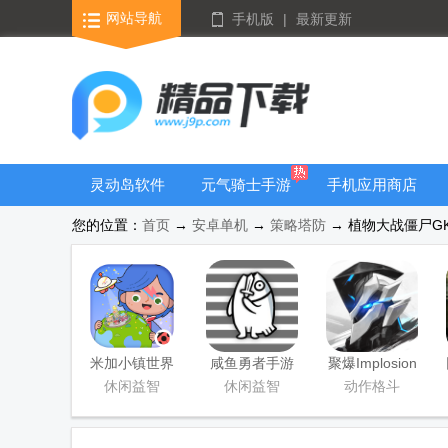
网站导航
手机版
|
最新更新
灵动岛软件
元气骑士手游
手机应用商店
大全
您的位置：
首页
→
安卓单机
→
策略塔防
→ 植物大战僵尸GK版
米加小镇世界
咸鱼勇者手游
聚爆Implosion
国际版(Miga
手游
休闲益智
休闲益智
动作格斗
World)