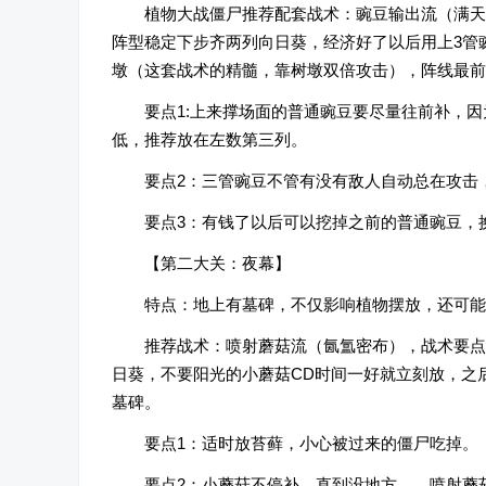
植物大战僵尸推荐配套战术：豌豆输出流（满天
阵型稳定下步齐两列向日葵，经济好了以后用上3管
墩（这套战术的精髓，靠树墩双倍攻击），阵线最前
要点1:上来撑场面的普通豌豆要尽量往前补，
低，推荐放在左数第三列。
要点2：三管豌豆不管有没有敌人自动总在攻击
要点3：有钱了以后可以挖掉之前的普通豌豆，
【第二大关：夜幕】
特点：地上有墓碑，不仅影响植物摆放，还可能
推荐战术：喷射蘑菇流（氤氲密布），战术要点
日葵，不要阳光的小蘑菇CD时间一好就立刻放，之
墓碑。
要点1：适时放苔藓，小心被过来的僵尸吃掉。
要点2：小蘑菇不停补，直到没地方……喷射蘑