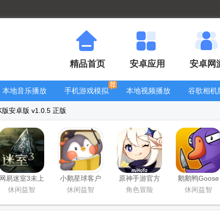
精品首页
安卓应用
安卓网
本地音乐播放
手机游戏模拟
本地视频播放
谷歌相机
器
器安卓版合集
器
大全
安卓版 v1.0.5 正版
网易迷室3未上
小鹅星球客户
原神手游官方
鹅鹅鸭Goose
锁的房间3安卓
端
正版
Goose Duck
休闲益智
休闲益智
角色冒险
休闲益智
版
游