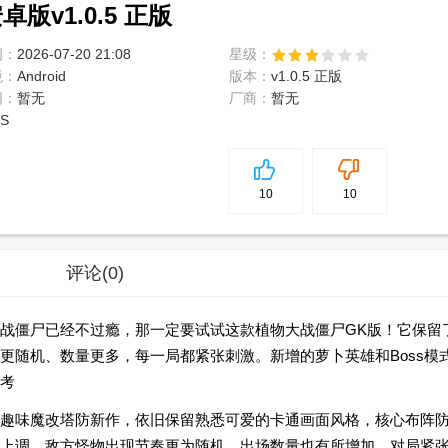
版v1.0.5 正版
间：
2026-07-20 21:08
星级：
境：
Android
版本：
v1.0.5 正版
网：
暂无
厂商：
暂无
DS
5
分
10
10
评论
(0)
战僵尸已经不过瘾，那一定要试试这款植物大战僵尸GK版！它保留
更随机、数量更多，每一局都紧张刺激。新增的萝卜英雄和Boss模
考
造的趣味魔改塔防新作，依旧保留熟悉可爱的卡通画面风格，核心布阵
上调，敌方怪物出现节奏更为随机，出场数量也有所增加，对局紧