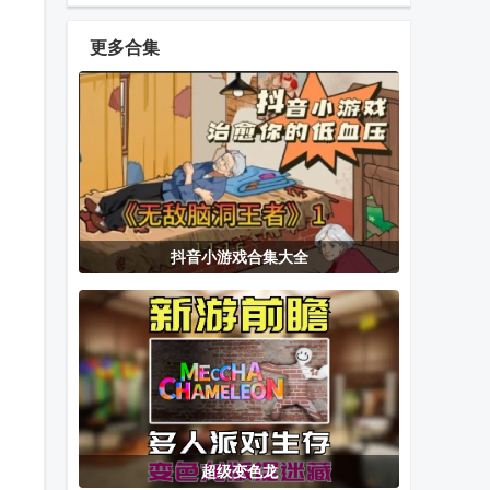
幻英雄辅助菜
免广告版
单
更多合集
基辅罗斯
Rubylands岛
坚守阵地2手
屿王国内购版
游
中文版
宝可梦传说Z-
吞食鱼手游官
死神公主与异
抖音小游戏合集大全
A金手指存档
方版(Feeding
书馆的怪物游
版
Frenzy)
戏移植版
欢迎来到莉莉
Lovecraft
秘密盟会The
卡的魔术秀手
Locker2完整
Secret
机版
版
Society
超级变色龙
椿树下的私厨
箭头了箭2手
画画躲猫猫手