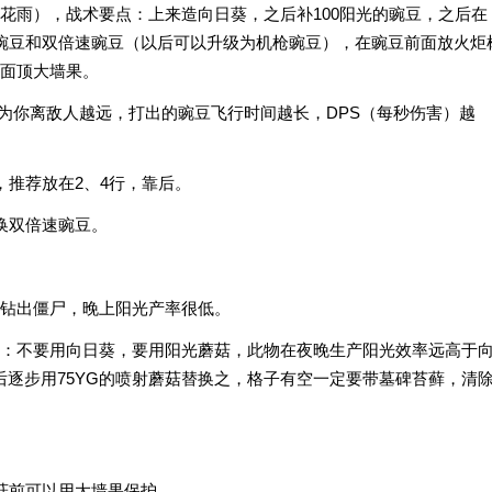
花雨），战术要点：上来造向日葵，之后补100阳光的豌豆，之后在
豌豆和双倍速豌豆（以后可以升级为机枪豌豆），在豌豆前面放火炬
面顶大墙果。
因为你离敌人越远，打出的豌豆飞行时间越长，DPS（每秒伤害）越
，推荐放在2、4行，靠后。
换双倍速豌豆。
钻出僵尸，晚上阳光产率很低。
：不要用向日葵，要用阳光蘑菇，此物在夜晚生产阳光效率远高于
后逐步用75YG的喷射蘑菇替换之，格子有空一定要带墓碑苔藓，清
菇前可以用大墙果保护。