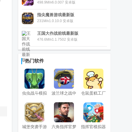
498.9M/v6.0.007 安卓版
指尖魔兽游戏最新版
231M/v1.0.10.0 安卓版
王国大作战前线最新版
476.6M/v1.1.7502 安卓版
热门软件
虫虫战斗模拟
波兰球之战中
仓鼠蛋糕工厂
器2免费修改
文最新版
免广告版
版
城堡突袭手游
六角指挥官梦
指挥官模拟器