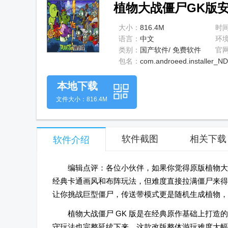
植物大战僵尸GK版安卓
大小：
816.4M
时
语言：
中文
环
类别：
国产软件/ 免费软件
官
包名：
com.androeed.installer_N
本地下载
文件大小：816.4M
软件截图
相关下载
软件介绍
编辑点评：各位小伙伴，如果你觉得原版植物大
经典卡通画风和布阵玩法，但难度直接拉满僵尸来得
让你挑战巨型僵尸，传送带模式更是随机生成植物，
植物大战僵尸 GK 版是在经典原作基础上打
守玩法也完整延续下来。这款改版整体游玩难度大幅