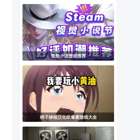
小馆内置菜单
机版
机版
版
视觉小说游戏推荐
桃子移植汉化组像素游戏大全