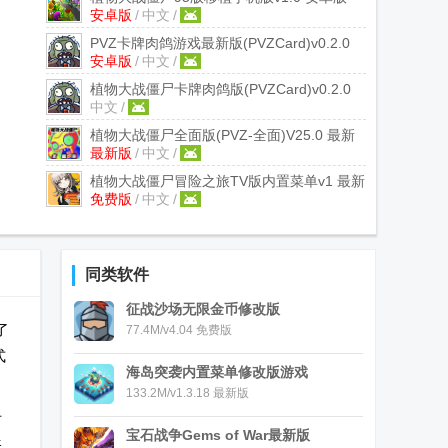
安卓版
/
中文
/
PVZ卡牌肉鸽游戏最新版(PVZCard)
v0.2.0
安卓版
/
中文
/
安卓版
植物大战僵尸卡牌肉鸽版(PVZCard)
v0.2.0
中文
/
手机版
植物大战僵尸全面版(PVZ-全面)
V25.0 最新
最新版
/
中文
/
版本
植物大战僵尸冒险之旅TV版内置菜单
v1 最新
免费版
/
中文
/
免费版
同类软件
征战沙场无限金币修改版
了
77.4M/v4.04 免费版
式
海岛突袭内置菜单修改版游戏
133.2M/v1.3.18 最新版
防
宝石战争Gems of War最新版
张