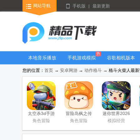
网站导航
手机版
|
最新更新
本地音乐播放
手机游戏模拟
谷歌相机版本
器
器安卓版合集
大全
您的位置：
首页
→
安卓网游
→
动作格斗
→ 格斗火柴人最新安卓
太空杀3d手游
冒险岛枫之传
迷你世界2026
说手游
最新升级版
角色冒险
角色冒险
模拟经营