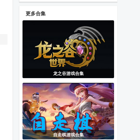
官方版
奇官方正版
服12+完整版
更多合集
EA战地移动版
KOF
Dream edge
(Battlefield
ALLSTAR拳皇
海外测试版
Mobile)
全明星
练枪模拟器中
Roblox国际版
GBA模拟器
龙之谷游戏合集
文版
中文内置菜单
(My Boy!)
版
轻松记牌器安
我的世界烦人
二羊jojo版手
卓版官方正版
的村民6.0版本
游下载
自走棋游戏合集
地平线行者
烧饼修改器免
脆弱的星球龙