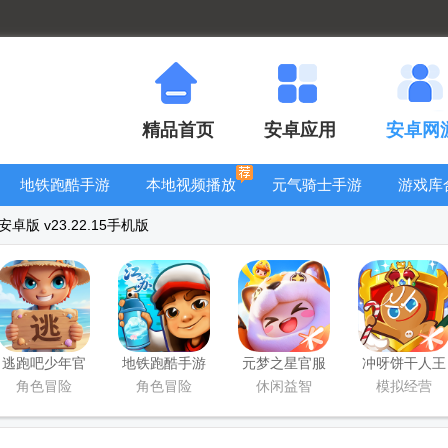
精品首页
安卓应用
安卓网
地铁跑酷手游
本地视频播放
元气骑士手游
游戏库
大全
器
大全
版 v23.22.15手机版
逃跑吧少年官
地铁跑酷手游
元梦之星官服
冲呀饼干人王
方版
国服
版
国手游官方版
角色冒险
角色冒险
休闲益智
模拟经营