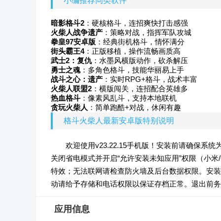
小编推荐同类软件
暗影格斗2
：硬核格斗，连招爽快打击感强
火柴人战争遗产
：策略对战，指挥军队攻城
拳皇97安卓版
：经典街机格斗，情怀满分
街头霸王4
：正版移植，操作流畅画质高
武士2：复仇
：水墨风横版动作，砍杀解压
勇士之魂
：多角色格斗，技能华丽易上手
战斗之心：遗产
：实时RPG+格斗，战术丰富
火柴人联盟2
：横版闯关，连招配合英雄多
热血格斗
：像素风乱斗，支持本地联机
贪玩火柴人
：简单跑酷+对战，休闲有趣
格斗火柴人最新安卓版特别说明
欢迎使用v23.22.15手机版！安装前请确保系统为
关闭省电模式并开启“允许安装未知应用”权限（小米
特效；无法联网请检查防火墙及后台数据权限。安装
动请给予存储和电话权限以保证存档正常。退出前务
应用信息