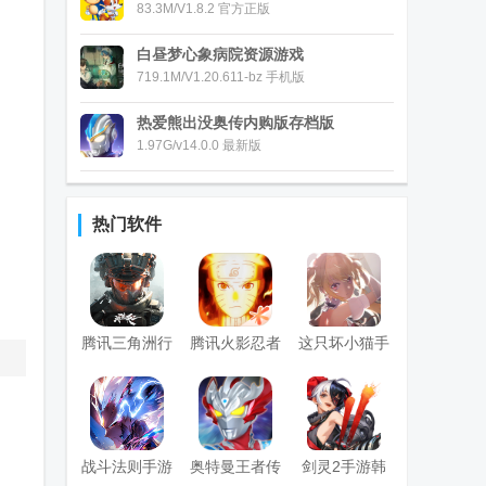
83.3M/V1.8.2 官方正版
白昼梦心象病院资源游戏
719.1M/V1.20.611-bz 手机版
热爱熊出没奥传内购版存档版
1.97G/v14.0.0 最新版
热门软件
腾讯三角洲行
腾讯火影忍者
这只坏小猫手
动手游官方正
手游最新版
游(わるこね)
版
战斗法则手游
奥特曼王者传
剑灵2手游韩