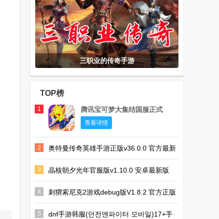
三职业的传奇手游
TOP榜
1
腾讯宝可梦大集结国服正式
版
查看详情
2
奥特曼传奇英雄手游正版v36.0.0 官方最新
版
3
晶核朝夕光年官服版v1.10.0 安卓最新版
4
刺猬索尼克2游戏debug版V1.8.2 官方正版
5
dnf手游韩服(던전앤파이터 모바일)17+手