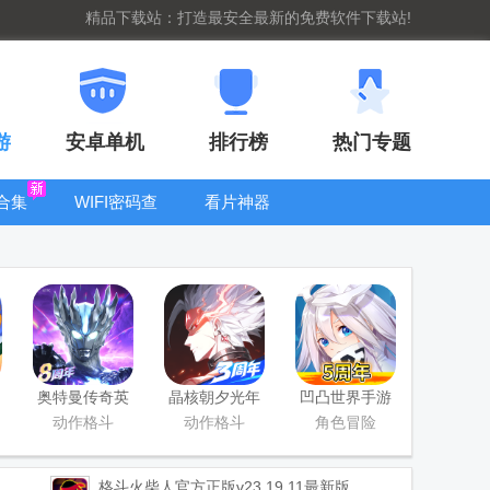
精品下载站：打造最安全最新的免费软件下载站!
游
安卓单机
排行榜
热门专题
合集
WIFI密码查
看片神器
看器
bt手游盒子大
全
奥特曼传奇英
晶核朝夕光年
凹凸世界手游
雄手游正版
官服版
正版
动作格斗
动作格斗
角色冒险
格斗火柴人官方正版
v23.19.11最新版