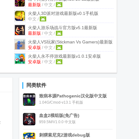
最新版
/
中文
/
火柴人3D派对游戏最新版
v0.1手机版
中文
/
火柴人游乐场战斗官方版
v5.1最新版
最新版
/
中文
/
火柴人VS玩家(Stickman Vs Gamers)最新版
安卓版
/
中文
/
v1.0安卓版
火柴人永不停游戏最新版
v1.0.1安卓版
安卓版
/
中文
/
同类软件
致病本源Pathogenic汉化版中文版
1.04G/Cmod-v13.1 手机版
血盒2模组版(免广告)
959.5M/V1.0.0 中文版
巧
刺猬索尼克2游戏debug版