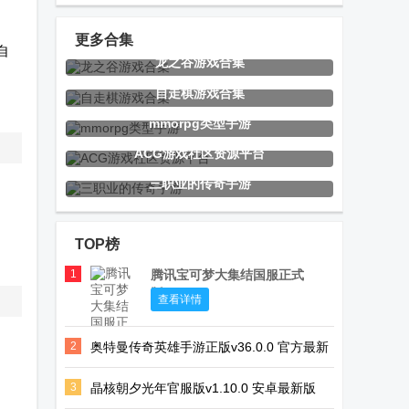
官方版
奇官方正版
服12+完整版
更多合集
自
龙之谷游戏合集
EA战地移动版
KOF
Dream edge
自走棋游戏合集
(Battlefield
ALLSTAR拳皇
海外测试版
mmorpg类型手游
Mobile)
全明星
ACG游戏社区资源平台
三职业的传奇手游
我的世界烦人
二羊jojo版手
地平线行者
的村民6.0版本
游下载
Horizon
TOP榜
Walker
Google
1
腾讯宝可梦大集结国服正式
版
烧饼修改器免
脆弱的星球龙
胖盒超级云桌
查看详情
root官方版下
珠手游
面
2
奥特曼传奇英雄手游正版v36.0.0 官方最新
载
版
3
晶核朝夕光年官服版v1.10.0 安卓最新版
Phigros自制谱
罗布乐思
Winlator