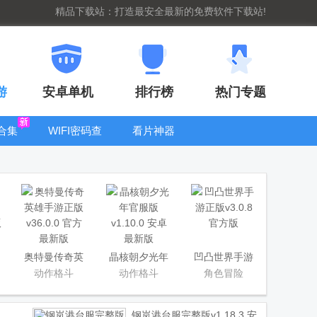
精品下载站：打造最安全最新的免费软件下载站!
游
安卓单机
排行榜
热门专题
合集
WIFI密码查
看片神器
看器
bt手游盒子大
全
奥特曼传奇英
晶核朝夕光年
凹凸世界手游
雄手游正版
官服版
正版
动作格斗
动作格斗
角色冒险
钢岚港台服完整版
v1.18.3 安