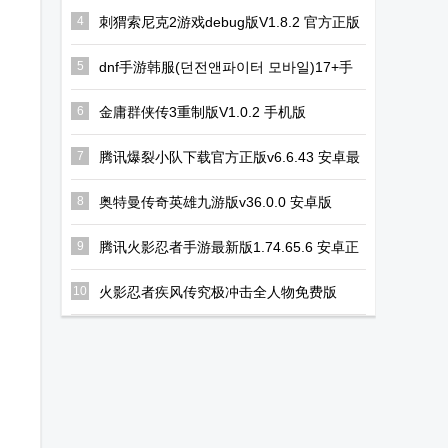
(TPhi Editor)
Roblox美服下
CMOD Bionic
4
刺猬索尼克2游戏debug版V1.8.2 官方正版
载最新版
汉化版
5
dnf手游韩服(던전앤파이터 모바일)17+手
游35.4.0安卓最新版
6
金庸群侠传3重制版V1.0.2 手机版
7
腾讯爆裂小队下载官方正版v6.6.43 安卓最
新版
8
奥特曼传奇英雄九游版v36.0.0 安卓版
9
腾讯火影忍者手游最新版1.74.65.6 安卓正
版
10
火影忍者疾风传究极冲击全人物免费版
2023.10.24.11 安卓版