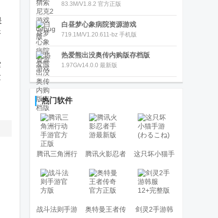
83.3M/V1.8.2 官方正版
是
白昼梦心象病院资源游戏
搭
719.1M/V1.20.611-bz 手机版
热爱熊出没奥传内购版存档版
索
1.97G/v14.0.0 最新版
适
热门软件
腾讯三角洲行
腾讯火影忍者
这只坏小猫手
动手游官方正
手游最新版
游(わるこね)
版
战斗法则手游
奥特曼王者传
剑灵2手游韩