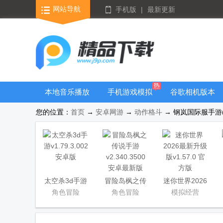
网站导航
手机版
|
最新更新
本地音乐播放
手机游戏模拟
谷歌相机版本
器
器安卓版合集
大全
您的位置：
首页
→
安卓网游
→
动作格斗
→ 钢岚国际服手游(Me
太空杀3d手游
冒险岛枫之传
迷你世界2026
说手游
最新升级版
角色冒险
角色冒险
模拟经营