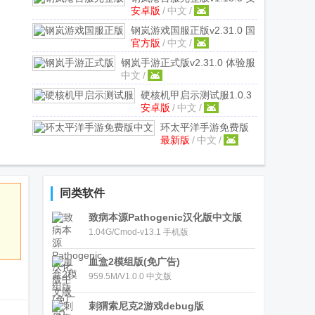
安卓版
/
中文
/
卓直装版
钢岚游戏国服正版
v2.31.0 国
官方版
/
中文
/
服官方版
钢岚手游正式版
v2.31.0 体验服
中文
/
硬核机甲启示测试服
1.0.3
安卓版
/
中文
/
安卓版
环太平洋手游免费版
最新版
/
中文
/
中文
1.9.6 最新版
同类软件
致病本源Pathogenic汉化版中文版
1.04G/Cmod-v13.1 手机版
血盒2模组版(免广告)
959.5M/V1.0.0 中文版
刺猬索尼克2游戏debug版