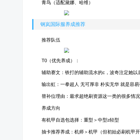
青鸟（适配黛娜、哈维）
钢岚国际服养成推荐
推荐队伍
T0（优先养成）：
辅助赛文：铁打的辅助流水的c，波奇注定她以
输出虹：一拳超人 无可厚非 朴实无华 就是容
替补位理由：最求超绝刷资源这一类的很多情况
养成方向
有机甲自选包选择：重型＞中型≥轻型
抽卡推荐养成：机师＞机甲（但初始必刷机甲开