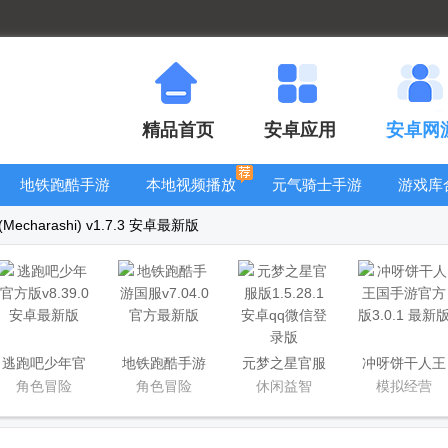
精品首页
安卓应用
安卓网
地铁跑酷手游
本地视频播放
元气骑士手游
游戏库
大全
器
大全
charashi) v1.7.3 安卓最新版
逃跑吧少年官
地铁跑酷手游
元梦之星官服
冲呀饼干人王
方版
国服
版
国手游官方版
角色冒险
角色冒险
休闲益智
模拟经营