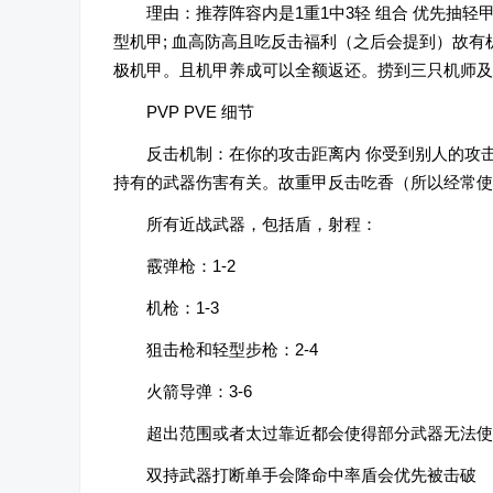
理由：推荐阵容内是1重1中3轻 组合 优先抽
型机甲; 血高防高且吃反击福利（之后会提到）故
极机甲。且机甲养成可以全额返还。捞到三只机师及
PVP PVE 细节
反击机制：在你的攻击距离内 你受到别人的攻
持有的武器伤害有关。故重甲反击吃香（所以经常使
所有近战武器，包括盾，射程：
霰弹枪：1-2
机枪：1-3
狙击枪和轻型步枪：2-4
火箭导弹：3-6
超出范围或者太过靠近都会使得部分武器无法使
双持武器打断单手会降命中率盾会优先被击破