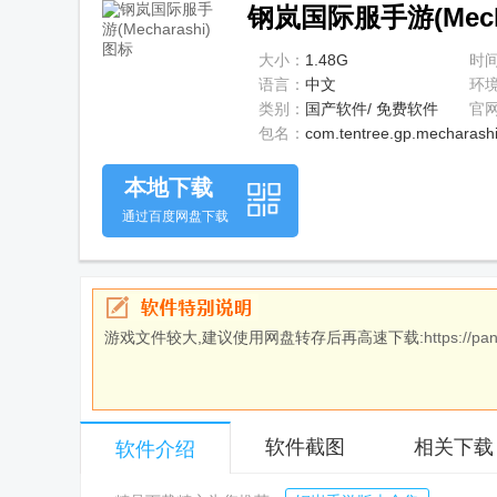
钢岚国际服手游(Mecha
大小：
1.48G
时
语言：
中文
环
类别：
国产软件/ 免费软件
官
包名：
com.tentree.gp.mecharash
本地下载
通过百度网盘下载
游戏文件较大,建议使用网盘转存后再高速下载:
https://p
软件截图
相关下载
软件介绍