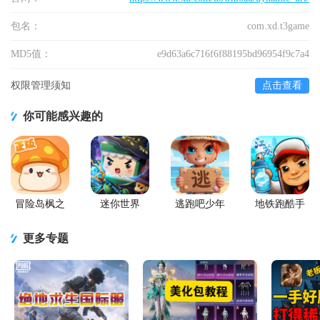
包名：
com.xd.t3game
MD5值：
e9d63a6c716f6f88195bd96954f9c7a4
权限管理须知
点击查看
你可能感兴趣的
冒险岛枫之
迷你世界
逃跑吧少年
地铁跑酷手
传说手游
2026最新升
官方版
游国服
级版
更多专题