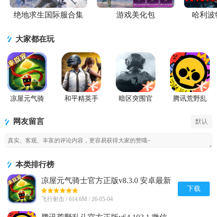
绝地求生国际服合集
游戏美化包
哈利波
大家都在玩
凉屋元气骑
和平精英手
暗区突围官
腾讯荒野乱
士官方正版
游正式版
方版
斗官方正版
网友留言
默认
本类排行榜
凉屋元气骑士官方正版v8.3.0 安卓最新
版
下载
飞行射击 / 614.6M / 26-05-04