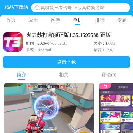
精品下载站
奥特曼王者传奇 正版奥特曼游戏
地铁跑酷体验服国际服 地铁跑酷体验服版本
首页
应用
网游
单机
排行
专题
网易光遇手游正版 点亮星空共庆周年
火力苏打官服正版1.35.1595538 正版
黎明觉醒生机腾讯正版 黎明觉醒生机国际服
时间：2026-07-05 09:31
大小：1.60G
蛋仔派对下载 蛋仔派对体验服
系统：Android
语言：中文
点击下载
简介
相关
评论
(0)