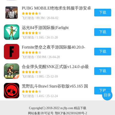
PUBG MOBILE绝地求生韩服手游安卓
版v4.3.0 官方直装版
下载
飞行射击 / 89.3M / 26-04-02
远光84手游国际服(Farlight
84)2.6.2.3.1064316 最新完整版
下载
飞行射击 / 1.16G / 24-11-20
Fortnite堡垒之夜手游国际服40.20.0-
52886634-Android 国际版
下载
飞行射击 / 350.9M / 26-04-28
合金弹头觉醒SNK正式版v1.24.0 qb最
新版
下载
飞行射击 / 1.98G / 25-12-19
荒野乱斗Brawl Stars谷歌版v65.165 国
际服
下载
目录
飞行射击 / 1.41G / 25-12-24
Copyright(C) 2018-2022 m.j9p.com 精品下载
网站备案/许可证号:
鄂ICP备2023016289号-2