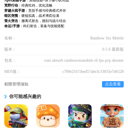
Apex英雄手游
：英雄技能+快节奏小队对战
荒野行动
：经典吃鸡，优化流畅
穿越火线手游
：竞技手感与经典模式并存
暗区突围
：硬核拟真，战术博弈拉满
萤火突击
：撤离式射击，搜刮与战斗结合
命运2手游
：科幻射击，装备与技能搭配
名称：
Rainbow Six Mobile
版本：
0.5.6 最新版
包名：
com.ubisoft.rainbowsixmobile.r6.fps.pvp.shooter
MD5值：
c709e25f15bed57abe3c33835e7d6520
权限管理须知
点击查看
你可能感兴趣的