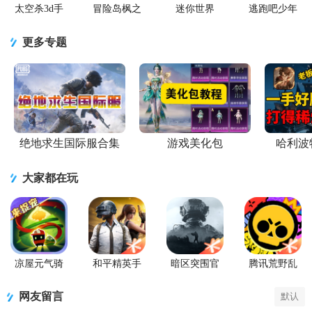
太空杀3d手
冒险岛枫之
迷你世界
逃跑吧少年
游
传说手游
2026最新升
官方版
级版
更多专题
绝地求生国际服合集
游戏美化包
哈利波
大家都在玩
凉屋元气骑
和平精英手
暗区突围官
腾讯荒野乱
士官方正版
游正式版
方版
斗官方正版
网友留言
默认