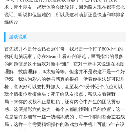
术，带个朋友一起玩体验会比较好，因为路人现在都不怎么
说话。听说排位挺难的，所以我这种萌新还是快速和非排多
练练??
游戏说明
首先我并不是什么钻石冠军哥，我只是一个打了800小时的
休闲电脑玩家，你在Steam上看r6s的评论，里面指出的最多
的问题便是这个游戏对新手“难”，它对于新手来说难在地图
理解，技能理解，ttk太短等等。但这并不是说这不是一个好
游戏，我认为彩六的参与感真的很好：活着你枪法好可以对
枪，意识好可以去打野抓人，甚至花个5分钟记个点位可以
玩个情报位看摄像头；死了给队友报点，帮队友看视野，一
局下来你的收获不止是胜负，还有内心中产生的团队贡献
感。这便是彩六的魅力，每个人都能找到自己的位置，这一
点是靠许多细节一丝一线编织成的，每一个瞬间都会左右战
局，这样一个需要精细操作的游戏放在手机上可能“难”在设