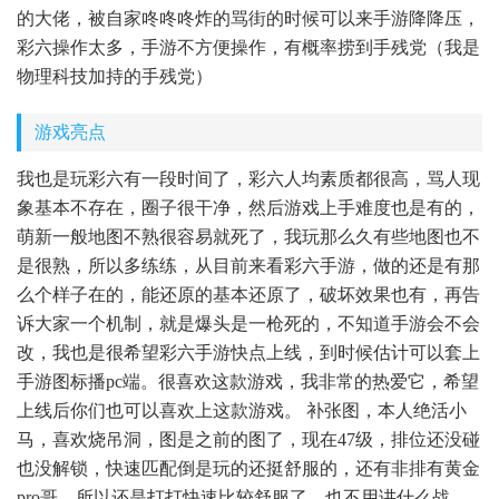
的大佬，被自家咚咚咚炸的骂街的时候可以来手游降降压，
彩六操作太多，手游不方便操作，有概率捞到手残党（我是
物理科技加持的手残党）
游戏亮点
我也是玩彩六有一段时间了，彩六人均素质都很高，骂人现
象基本不存在，圈子很干净，然后游戏上手难度也是有的，
萌新一般地图不熟很容易就死了，我玩那么久有些地图也不
是很熟，所以多练练，从目前来看彩六手游，做的还是有那
么个样子在的，能还原的基本还原了，破坏效果也有，再告
诉大家一个机制，就是爆头是一枪死的，不知道手游会不会
改，我也是很希望彩六手游快点上线，到时候估计可以套上
手游图标播pc端。很喜欢这款游戏，我非常的热爱它，希望
上线后你们也可以喜欢上这款游戏。 补张图，本人绝活小
马，喜欢烧吊洞，图是之前的图了，现在47级，排位还没碰
也没解锁，快速匹配倒是玩的还挺舒服的，还有非排有黄金
pro哥，所以还是打打快速比较舒服了，也不用讲什么战