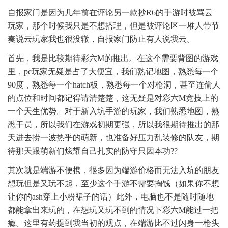
自报家门是因为几年前在评论另一款抄R6的手游时被骂云
玩家，那个时候我只是不想搭理，但是被评论区一堆人带节
奏说云玩家我也很没辙，自报家门防止有人说我云。
首先，我是比较期待彩六M的推出。在这个需要背图的游戏
里，pc玩家无疑是占了大便宜，我们熟记地图，熟悉每一个
90度，熟悉每一个hatch板，熟悉每一个对枪洞，甚至连偷人
的点位和时间都记得请清楚楚，这无疑是对彩六M竞技上的
一个天生优势。对于新入坑手游的玩家，我们熟悉地图，熟
悉干员，所以我们在游戏初期更强，所以我很期待推出的那
天进去捞一波热乎的萌新，也准备好压力乱装修的队友，期
待那天跟萌新们炫耀自己扎实的防守只因本功??
其次就是端游不便携，很多因为端游价格而无法入坑的朋友
想玩但是又玩不起，至少这个手游不需要掏钱（如果你不想
让你的ash穿上小粉裙子的话）此外，电脑也不是随时随地
都能拿出来玩的，在想玩又玩不到的情况下彩六M能过一把
瘾。这里有药提到我当初的观点，在端游比不过闪身一枪头