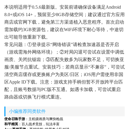
本说明适用于0.5.6最新版。安装前请确保设备满足Android
8.0+或iOS 14+，预留至少8GB存储空间；建议通过官方应用
商店或官网下载，避免第三方渠道植入恶意程序。首次启动
需加载约3GB资源包，建议在WiFi环境下耐心等待，中途切
出可能导致重新下载。
常见问题：①登录提示“网络错误”请检查加速器是否开启
（游戏需海外网络环境）；②对局闪退可尝试在设置中调低
画质、关闭抗锯齿；③匹配失败多为玩家数不足，可切换亚
服/美服节点重试。安装技巧：若商店显示“不兼容”，可尝试
清空商店缓存或更换账户为美区/日区；iOS用户需使用非国
区Apple ID下载。注意：游戏支持手柄但暂不开放跨平台匹
配，且账号数据与PC版不互通。如遇卡加载，可尝试重启
路由器或切换飞行模式重连。
小编推荐同类软件
使命召唤手游
：主机级画质与爽快枪战
和平精英
：百人战术竞技，玩法丰富