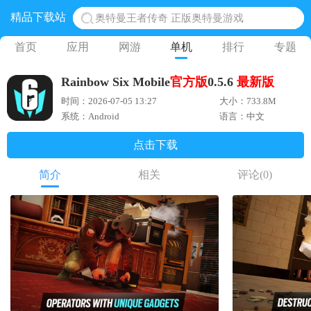
精品下载站
奥特曼王者传奇 正版奥特曼游戏
地铁跑酷体验服国际服 地铁跑酷体验服版本
首页
应用
网游
单机
排行
专题
网易光遇手游正版 点亮星空共庆周年
Rainbow Six Mobile
官方版
0.5.6
最新版
黎明觉醒生机腾讯正版 黎明觉醒生机国际服
时间：2026-07-05 13:27
大小：733.8M
蛋仔派对下载 蛋仔派对体验服
系统：Android
语言：中文
点击下载
简介
相关
评论
(0)