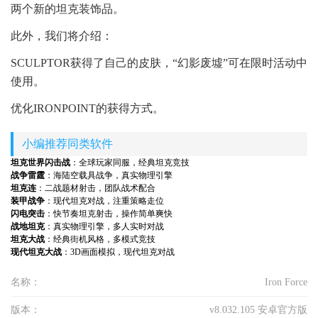
两个新的坦克装饰品。
此外，我们将介绍：
SCULPTOR获得了自己的皮肤，“幻影废墟”可在限时活动中
使用。
优化IRONPOINT的获得方式。
小编推荐同类软件
坦克世界闪击战
：全球玩家同服，经典坦克竞技
战争雷霆
：海陆空载具战争，真实物理引擎
坦克连
：二战题材射击，团队战术配合
装甲战争
：现代坦克对战，注重策略走位
闪电突击
：快节奏坦克射击，操作简单爽快
战地坦克
：真实物理引擎，多人实时对战
坦克大战
：经典街机风格，多模式竞技
现代坦克大战
：3D画面模拟，现代坦克对战
名称：
Iron Force
版本：
v8.032.105 安卓官方版