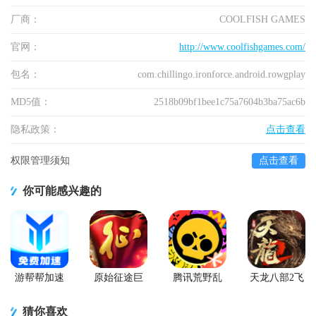
厂商：
COOLFISH GAMES
官网：
http://www.coolfishgames.com/
包名：
com.chillingo.ironforce.android.rowgplay
MD5值：
2518b09bf1bee1c75a7604b3ba75ac6b
隐私政策：
点击查看
权限管理须知
点击查看
你可能感兴趣的
游帮帮加速
原始征途巨
腾讯荒野乱
天龙八部2飞
器下载安卓
人网络官服
斗官方正版
龙战天手游
版
猜你喜欢