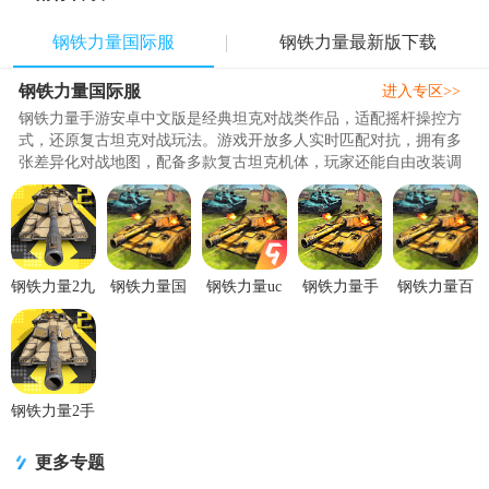
钢铁力量国际服
钢铁力量最新版下载
钢铁力量国际服
进入专区>>
钢铁力量手游安卓中文版是经典坦克对战类作品，适配摇杆操控方
式，还原复古坦克对战玩法。游戏开放多人实时匹配对抗，拥有多
张差异化对战地图，配备多款复古坦克机体，玩家还能自由改装调
整战车外观。整体操作简单易..
钢铁力量2九
钢铁力量国
钢铁力量uc
钢铁力量手
钢铁力量百
游渠道服
际服(Iron
版本v4.12.0
游(Iron
度版v4.12.0
2.4.0.1 九游
Force)v8.032.105
手机版
Force)v4.12.0
安卓版
版
安卓
手机版
钢铁力量2手
游官方版
v2.4.0.1安卓
更多专题
最新版