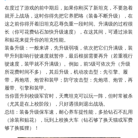
在度过了游戏的前中期后，如果你刚买了新坦克，不要急着
就开上战场，这时你得先把它养肥咯（装备不断升级），在
这之前你得开着旧坦克忍辱负重一段时间。升满级的过程很
长（你可花费钻石加快升级速度），在这其间，可通过涂装
和贴花来提升你的坦克性能。
装备升级：一般来讲，先升级弱项，依次把它们升满级，装
甲升到影响行驶速度就暂停，最后根据需要再升（若重视行
驶速度，装甲就不升满级）。例如，前5级可依次升（升级
所花费时间不多），其后升级，机动攻击型：先引擎、履
带，再炮塔、炮管和装甲；防守攻击型：先炮塔、炮管，再
履带、引擎和装甲。
当你晋升到校级军官时，天鹰坦克可以玩一阵，但时常被杀
（尤其是在上校阶段），只好遇强则退出战场。
总结：装备升级保车速，耐心养车提性能，多拾钻石不乱用
（涂装和贴花），玩到上校换大车（钻石够了换天猫或军费
够了换狐狸）！