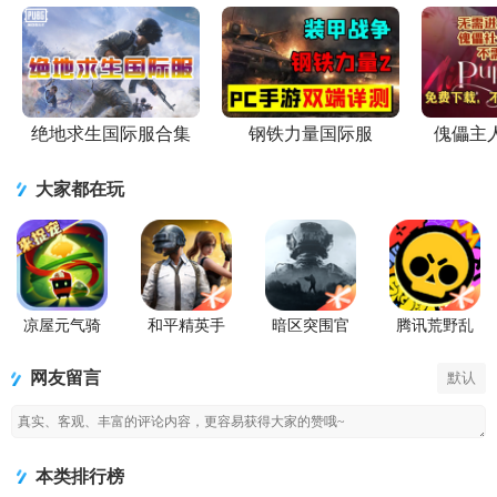
绝地求生国际服合集
钢铁力量国际服
傀儡主人pu
大家都在玩
凉屋元气骑
和平精英手
暗区突围官
腾讯荒野乱
士官方正版
游正式版
方版
斗官方正版
网友留言
默认
本类排行榜