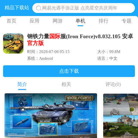
精品下载站
网易光遇手游正版 点亮星空共庆周年
黎明觉醒生机腾讯正版 黎明觉醒生机国际服
首页
应用
网游
单机
排行
专题
蛋仔派对下载 蛋仔派对体验服
钢铁力量
国际
服(Iron Force)v8.032.105 安卓
奥特曼王者传奇 正版奥特曼游戏
官方版
地铁跑酷体验服国际服 地铁跑酷体验服版本
时间：2026-07-06 05:15
大小：99.8M
系统：Android
语言：中文
点击下载
简介
相关
评论
(0)