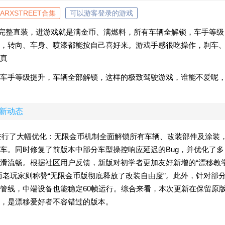
CARXSTREET合集
可以游客登录的游戏
2.0完整直装，进游戏就是满金币、满燃料，所有车辆全解锁，车手等级
，转向、车身、喷漆都能按自己喜好来。游戏手感很吃操作，刹车
真
等，车手等级提升，车辆全部解锁，这样的极致驾驶游戏，谁能不爱呢
)最新动态
能上进行了大幅优化：无限金币机制全面解锁所有车辆、改装部件及涂装
车。同时修复了前版本中部分车型操控响应延迟的Bug，并优化了多
滑流畅。根据社区用户反馈，新版对初学者更加友好新增的“漂移教
而老玩家则称赞“无限金币版彻底释放了改装自由度”。此外，针对部
管线，中端设备也能稳定60帧运行。综合来看，本次更新在保留原
，是漂移爱好者不容错过的版本。