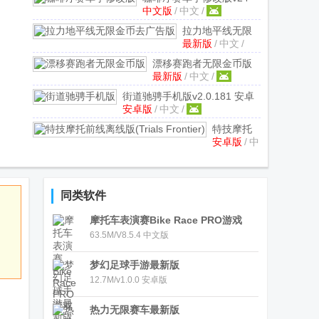
中文版
/
中文
/
中文版
拉力地平线无限
最新版
/
中文
/
金币去广告版
v2.5.15 最新版
漂移赛跑者无限金币版
最新版
/
中文
/
v1.1.101 最新版
街道驰骋手机版
v2.0.181 安卓
安卓版
/
中文
/
版
特技摩托
安卓版
/
中
前线离线
文
/
版(Trials
Frontier)
v7.9.4
安卓版
同类软件
摩托车表演赛Bike Race PRO游戏
63.5M/V8.5.4 中文版
梦幻足球手游最新版
12.7M/v1.0.0 安卓版
热力无限赛车最新版