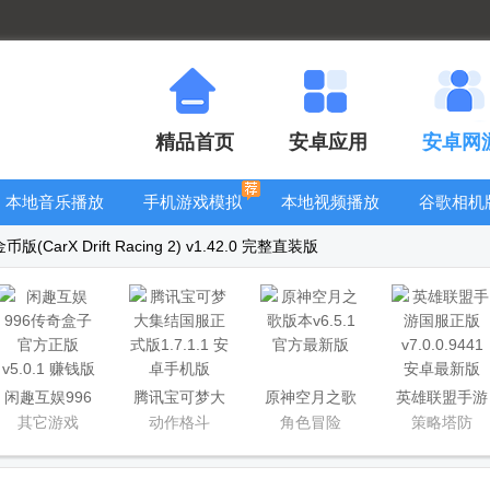
精品首页
安卓应用
安卓网
本地音乐播放
手机游戏模拟
本地视频播放
谷歌相机
器
器安卓版合集
器
大全
CarX Drift Racing 2) v1.42.0 完整直装版
闲趣互娱996
腾讯宝可梦大
原神空月之歌
英雄联盟手游
传奇盒子官方
集结国服正式
版本
国服正版
其它游戏
动作格斗
角色冒险
策略塔防
正版
版