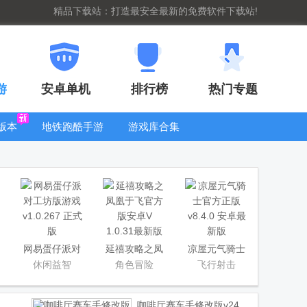
精品下载站：打造最安全最新的免费软件下载站!
游
安卓单机
排行榜
热门专题
版本
地铁跑酷手游
游戏库合集
大全
WIFI密码查
看器
网易蛋仔派对
延禧攻略之凤
凉屋元气骑士
工坊版游戏
凰于飞官方版
官方正版
休闲益智
角色冒险
飞行射击
咖啡厅赛车手修改版
v24