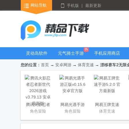
网站导航
手机版
|
最新更新
灵动岛软件
元气骑士手游
手机应用商店
大全
您的位置：
首页
→
安卓网游
→
体育竞速
→ 漂移赛车2无限金币版(
腾讯火影忍者
网易光遇手游
网易王牌竞速
忍者新世代
正版
手游
角色冒险
角色冒险
体育竞速
2026游戏