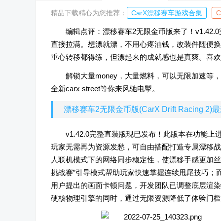
精品下载精心为您推荐：
CarX漂移赛车游戏合集
编辑点评：漂移赛车2无限金币版来了！v1.4
直接拉满。想漂就漂，不用心疼油钱，改装件随便换
重心转移都得练，但漂起来的成就感也是真爽。喜欢
解锁大量money，大量燃料，可以无限加速
全新carx street等你来风驰电掣。
漂移赛车2无限金币版(CarX Drift Racing 2
v1.42.0完整直装版现已发布！此版本在功
玩家无需再为资源发愁，可自由搭配打造专属漂移战
人联机模式下的网络同步稳定性，使漂移手感更加丝
挑战赛”引导模式帮助玩家快速掌握连续甩尾技巧；
用户提出的画面卡顿问题，开发团队已调整底层渲染
硬核物理引擎的同时，通过无限资源降低了体验门槛