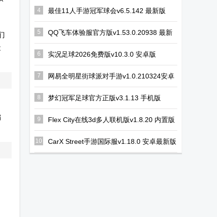
啾比弗糯糯游
限金币版
周年庆
4
最佳11人手游冠军球会v6.5.142 最新版
戏
5
QQ飞车体验服官方版v1.53.0.20938 最新
们
安卓版
最
6
实况足球2026免费版v10.3.0 安卓版
7
网易全明星街球派对手游v1.0.210324安卓
中文版
8
梦幻冠军足球官方正版v3.1.13 手机版
偏
9
Flex City在线3d多人联机版v1.8.20 内置版
10
CarX Street手游国际服v1.18.0 安卓最新版