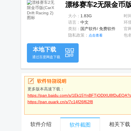
漂移赛车2无限金币版(Car
大小：
1.83G
时
语言：
中文
环
类别：
国产软件/ 免费软件
官
隐私政策：
包
点击查看
本地下载
通过百度网盘下载
更多版本高速下载：
https://pan.baidu.com/s/1Ek15YnBFTjODlXU8fDuEQA?
https://pan.quark.cn/s/7c14f26f62f8
软件介绍
相关下载
软件截图