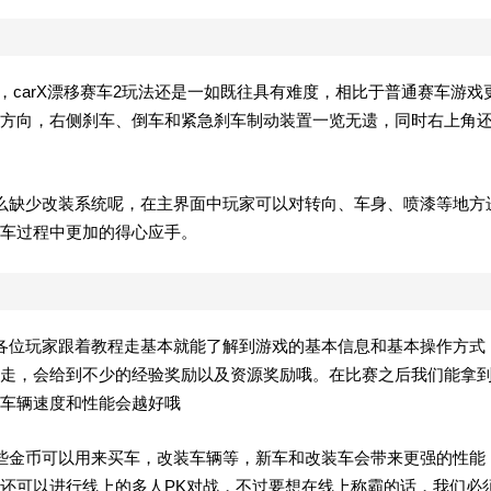
，carX漂移赛车2玩法还是一如既往具有难度，相比于普通赛车游戏
方向，右侧刹车、倒车和紧急刹车制动装置一览无遗，同时右上角
么缺少改装系统呢，在主界面中玩家可以对转向、车身、喷漆等地方
车过程中更加的得心应手。
各位玩家跟着教程走基本就能了解到游戏的基本信息和基本操作方式
走，会给到不少的经验奖励以及资源奖励哦。在比赛之后我们能拿
车辆速度和性能会越好哦
些金币可以用来买车，改装车辆等，新车和改装车会带来更强的性能
还可以进行线上的多人PK对战，不过要想在线上称霸的话，我们必