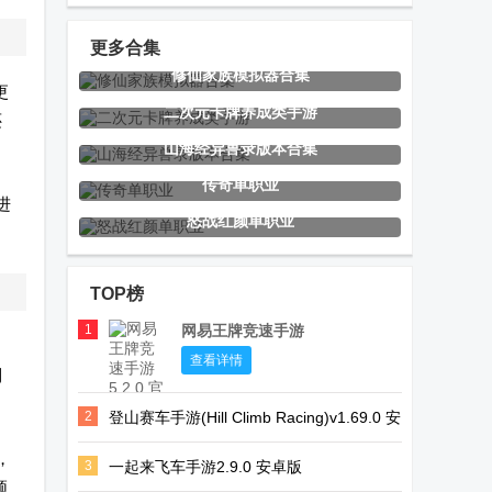
游戏(Art of
拟器
(Thief Run
Rally)
3D)游戏安卓
更多合集
修仙家族模拟器合集
版
更
超级棒球联盟
沙漠司机
腾讯全民大灌
二次元卡牌养成类手游
还
Super
篮游戏最新版
山海经异兽录版本合集
Baseball
传奇单职业
进
League
怒战红颜单职业
AstralGame联
地铁跑酷方源
动感指尖
机工具
多功能直充
leadjoy手柄
TOP榜
1
网易王牌竞速手游
光阴之外游戏
魔神英雄传最
无界PS2模拟
查看详情
到
最新版
新版
器
2
登山赛车手游(Hill Climb Racing)v1.69.0 安
(NetherSX2)
卓正版
，
3
一起来飞车手游2.9.0 安卓版
绳结同行菲比
战地防御3无
我的花园世界
须