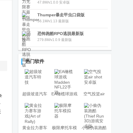
47.8M/v1.0.0 安卓版
Thumper暴走甲虫口袋版
56.1M/v1.13 最新版
、
恐怖跑酷RPO逃脱最新版
279.8M/v1.0.9 最新版
，
热门软件
，
超级坡道汽车
EA橄榄球游戏
空气投篮air
学
特技
Madden
shot安卓版
分
版
NFL22手游
黄金拉力赛车
极限摩托车模
小偷伪装跑酷