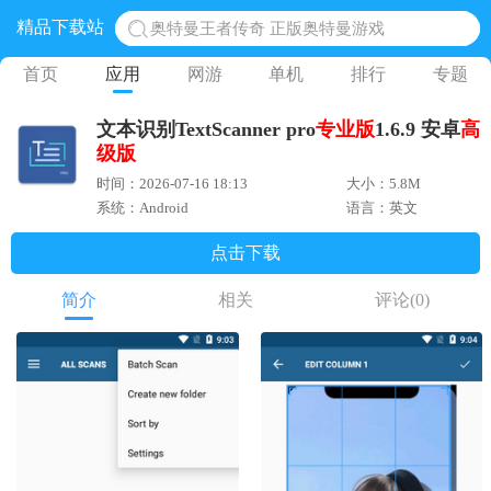
精品下载站
地铁跑酷体验服国际服 地铁跑酷体验服版本
网易光遇手游正版 点亮星空共庆周年
首页
应用
网游
单机
排行
专题
黎明觉醒生机腾讯正版 黎明觉醒生机国际服
文本识别TextScanner pro
专业版
1.6.9 安卓
高
蛋仔派对下载 蛋仔派对体验服
级版
奥特曼王者传奇 正版奥特曼游戏
时间：2026-07-16 18:13
大小：5.8M
系统：Android
语言：英文
点击下载
简介
相关
评论
(0)