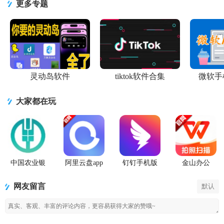
4.9.41 去广
最新版
1.8.8手机版
app最新版
手机版1.0.0
更多专题
告会员版
7.1.0.1 安卓
最新版
灵动岛软件
tiktok软件合集
微软手
大家都在玩
中国农业银
阿里云盘app
钉钉手机版
金山办公
行app
官方版
app
WPS Office
手机官方最
网友留言
默认
新版