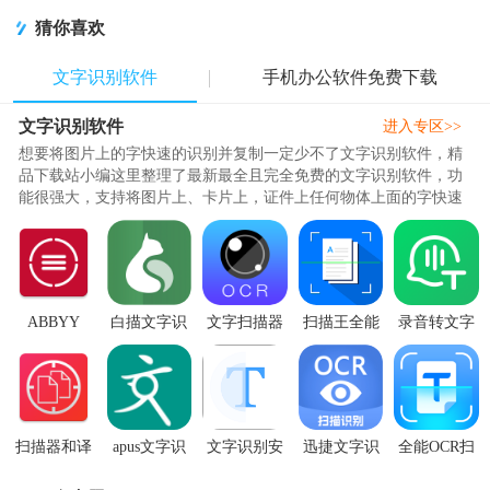
猜你喜欢
文字识别软件
手机办公软件免费下载
文字识别软件
进入专区>>
想要将图片上的字快速的识别并复制一定少不了文字识别软件，精
品下载站小编这里整理了最新最全且完全免费的文字识别软件，功
能很强大，支持将图片上、卡片上，证件上任何物体上面的字快速
的识别出来并复制使用，对于..
ABBYY
白描文字识
文字扫描器
扫描王全能
录音转文字
TextGrabber
别与扫描平
专业版(text
宝会员免登
宝识别助手
识别软件
台v3.5.5 安
scanner)v9.10.2
录版v6.8.64
v1.3.1安卓
2.7.4.4 安卓
卓最新版
高级
最新永久
免费版
中文
扫描器和译
apus文字识
文字识别安
迅捷文字识
全能OCR扫
者免费版
别软件5.3.3
卓免费版
别ocr识别
描文字识别