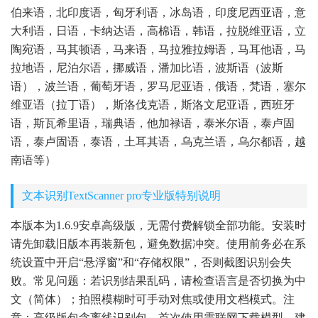
伯来语，北印度语，匈牙利语，冰岛语，印度尼西亚语，意
大利语，日语，卡纳达语，高棉语，韩语，拉脱维亚语，立
陶宛语，马其顿语，马来语，马拉雅拉姆语，马耳他语，马
拉地语，尼泊尔语，挪威语，潘加比语，波斯语（波斯
语），波兰语，葡萄牙语，罗马尼亚语，俄语，梵语，塞尔
维亚语（拉丁语），斯洛伐克语，斯洛文尼亚语，西班牙
语，斯瓦希里语，瑞典语，他加禄语，泰米尔语，泰卢固
语，泰卢固语，泰语，土耳其语，乌克兰语，乌尔都语，越
南语等）
文本识别TextScanner pro专业版特别说明
本版本为1.6.9安卓高级版，无需付费解锁全部功能。安装时
请先卸载旧版本再装新包，避免数据冲突。使用前务必在系
统设置中开启“悬浮窗”和“存储权限”，否则截图识别会失
败。常见问题：若识别结果乱码，请检查语言是否切换为中
文（简体）；拍照模糊时可手动对焦或使用文档模式。注
意：高级版包含离线识别包，首次使用需联网下载模型，建