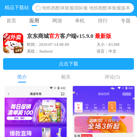
精品下载站
地铁跑酷体验服国际服 地铁跑酷体验服版本
网易光遇手游正版 点亮星空共庆周年
首页
应用
网游
单机
排行
专题
黎明觉醒生机腾讯正版 黎明觉醒生机国际服
京东商城
官方
客户端v15.9.0
最新版
蛋仔派对下载 蛋仔派对体验服
时间：2026-07-14 08:09
大小：83.0M
奥特曼王者传奇 正版奥特曼游戏
系统：Android
语言：中文
点击下载
简介
相关
评论
(5)