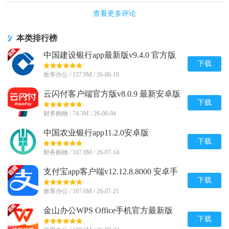
查看更多评论
本类排行榜
中国建设银行app最新版v9.4.0 官方版
下载
效率办公 / 157.9M / 26-06-19
云闪付客户端官方版v8.0.9 最新安卓版
下载
财务购物 / 74.3M / 26-06-04
中国农业银行app11.2.0安卓版
下载
财务购物 / 167.0M / 26-07-14
支付宝app客户端v12.12.8.8000 安卓手
机版
下载
效率办公 / 167.6M / 26-07-21
金山办公WPS Office手机官方最新版
v26.7.2 正版
下载