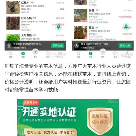
汇集了海量专业的苗木信息，方便广大苗木行业人员通过该
平台轻松查询相关信息，还能在线找苗木，支持线上直销，
价格公开透明，还会给用户实时推送最新行业资讯，让您随
时都能掌握苗木学习技能.