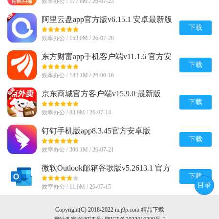
效率办公 / 177.6M / 26-07-23
阿里云盘app官方版v6.15.1 安卓最新版
下载
效率办公 / 153.0M / 26-07-28
东方财富app手机客户端v11.1.6 官方安
卓版
下载
效率办公 / 143.1M / 26-06-16
京东商城官方客户端v15.9.0 最新版
下载
效率办公 / 83.0M / 26-07-14
钉钉手机版app8.3.45官方安卓版
下载
效率办公 / 306.1M / 26-07-21
微软Outlook邮箱谷歌版v5.2613.1 官方
最新版
下载
目录
效率办公 / 11.0M / 26-07-15
Copyright(C) 2018-2022 m.j9p.com 精品下载