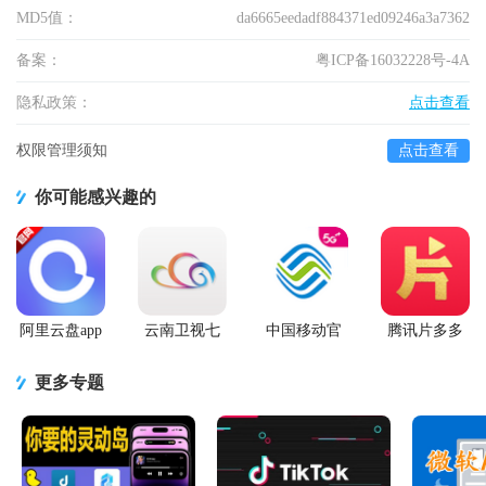
MD5值：
da6665eedadf884371ed09246a3a7362
备案：
粤ICP备16032228号-4A
隐私政策：
点击查看
权限管理须知
点击查看
你可能感兴趣的
阿里云盘app
云南卫视七
中国移动官
腾讯片多多
官方版
彩云端app
方营业厅
看剧官方正
版app
更多专题