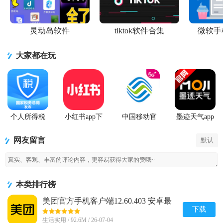
灵动岛软件
tiktok软件合集
微软手
大家都在玩
个人所得税
小红书app下
中国移动官
墨迹天气app
2026客户端
载安装
方营业厅
官方版
网友留言
默认
本类排行榜
美团官方手机客户端12.60.403 安卓最
新版
下载
生活实用 / 92.6M / 26-07-04