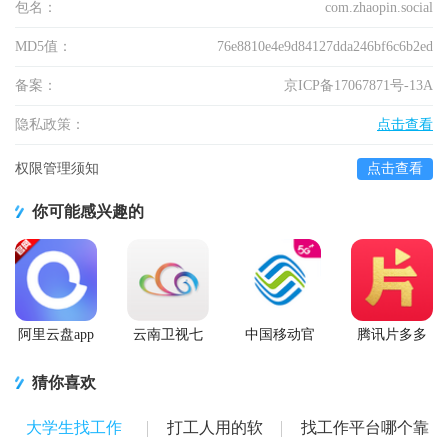
包名：
com.zhaopin.social
MD5值：
76e8810e4e9d84127dda246bf6c6b2ed
备案：
京ICP备17067871号-13A
隐私政策：
点击查看
权限管理须知
点击查看
你可能感兴趣的
阿里云盘app
云南卫视七
中国移动官
腾讯片多多
官方版
彩云端app
方营业厅
看剧官方正
版app
猜你喜欢
大学生找工作
打工人用的软
找工作平台哪个靠