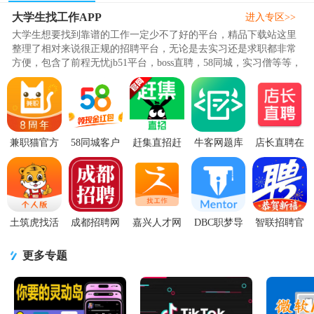
大学生找工作APP
APP
件
谱
进入专区>>
大学生想要找到靠谱的工作一定少不了好的平台，精品下载站这里
整理了相对来说很正规的招聘平台，无论是去实习还是求职都非常
方便，包含了前程无忧jb51平台，boss直聘，58同城，实习僧等等，
支持一键发布，优质人才，..
兼职猫官方
58同城客户
赶集直招赶
牛客网题库
店长直聘在
正版v10.4.2
端v13.54.2
集网官方版
平台3.26.38
线面试
安卓手机版
官方最新版
v10.50.90最
安卓最新版
11.010 官方
新版
版
土筑虎找活
成都招聘网
嘉兴人才网
DBC职梦导
智联招聘官
官方版3.7.6
最新招聘
3.5安卓最新
师端1.0.0安
方版v8.15.1
正版
V1.0.3安卓
版
卓手机最新
最新版
更多专题
最新版
版