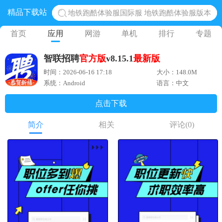
精品下载站
地铁跑酷体验服国际服 地铁跑酷体验服版本
网易光遇手游正版 点亮星空共庆周年
首页
应用
网游
单机
排行
专题
黎明觉醒生机腾讯正版 黎明觉醒生机国际服
智联招聘
官方版
v8.15.1
最新版
蛋仔派对下载 蛋仔派对体验服
时间：2026-06-16 17:18
大小：148.0M
奥特曼王者传奇 正版奥特曼游戏
系统：Android
语言：中文
点击下载
简介
相关
评论
(0)