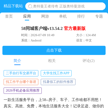
精品下载站
奥特曼王者传奇 正版奥特曼游戏
地铁跑酷体验服国际服 地铁跑酷体验服版本
首页
应用
网游
单机
排行
专题
网易光遇手游正版 点亮星空共庆周年
58同城客户端v13.54.2
官方
最新版
黎明觉醒生机腾讯正版 黎明觉醒生机国际服
时间：2026-07-09 10:49
大小：124.4M
蛋仔派对下载 蛋仔派对体验服
系统：Android
语言：中文
点击下载
简介
相关
评论
(2)
二手自行车交易平台
大学生找工作APP
找工作平台哪个靠谱
找暑假工的软件推荐
2026手机必备应用推荐
一款生活服务平台，上58--房子、车子、工作啥都不用愁！
真实、高效、免费，本地生活服务大全！记录足迹、做你的