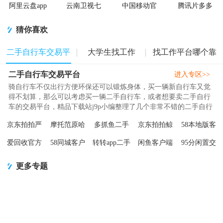
阿里云盘app
云南卫视七
中国移动官
腾讯片多多
官方版
彩云端app
方营业厅
看剧官方正
版app
猜你喜欢
二手自行车交易平
大学生找工作
找工作平台哪个靠
二手自行车交易平台
台
APP
谱
进入专区>>
骑自行车不仅出行方便环保还可以锻炼身体，买一辆新自行车又觉
得不划算，那么可以考虑买一辆二手自行车，或者想要卖二手自行
车的交易平台，精品下载站j9p小编整理了几个非常不错的二手自行
车交易平台分享给大家，买自..
京东拍拍严
摩托范原哈
多抓鱼二手
京东拍拍鲸
58本地版客
选官方版
罗摩托app正
闲置交易平
置安卓版
户端
爱回收官方
58同城客户
转转app二手
闲鱼客户端
95分闲置交
v4.3.7安卓
版V3.67.60
台3.3.0安卓
v1.5.0官方
v13.46.3手
旗舰店客户
端v13.54.2
交易平台
v7.27.30 安
易平台最新
最新版
安卓最新版
版
正版
机版
端v7.50.0 安
官方最新版
v12.10.1官
卓最新版
版3.35.0 安
更多专题
卓最新版
方最新版
卓最新版