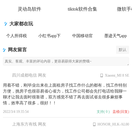
灵动岛软件
tiktok软件合集
微软手
大家都在玩
个人所得税
小红书app下
中国移动官
墨迹天气app
2026客户端
载安装
方营业厅
官方版
网友留言
默认
四川成都电信 网友
Xiaomi_MI 8 SE
用着不错，刚毕业出来在上面租房子找工作什么的都有，找工作特别
方便，挑房子也很容易省心省力，找工作公司都会先打电话给我聊一
聊才让我去面时很靠谱，双方感觉不错了再去面试省去很多麻烦事
情，效率高了很多，很好！！
2022/3/4 19:35:54
支持
(
0
)
盖楼(回复)
上海东方有线 网友
HONOR_HLK-AL00