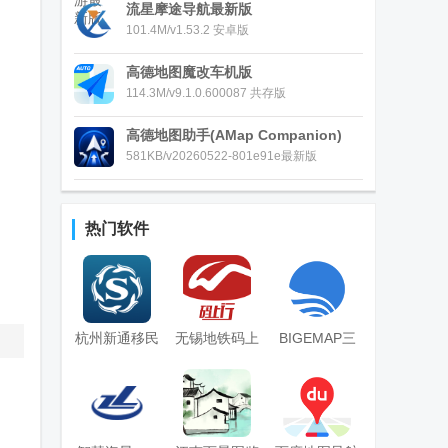
流星摩途导航最新版
101.4M/v1.53.2 安卓版
高德地图魔改车机版
114.3M/v9.1.0.600087 共存版
高德地图助手(AMap Companion)
581KB/v20260522-801e91e最新版
热门软件
杭州新通移民
无锡地铁码上
BIGEMAP三
官方版
行app安卓版
维地图