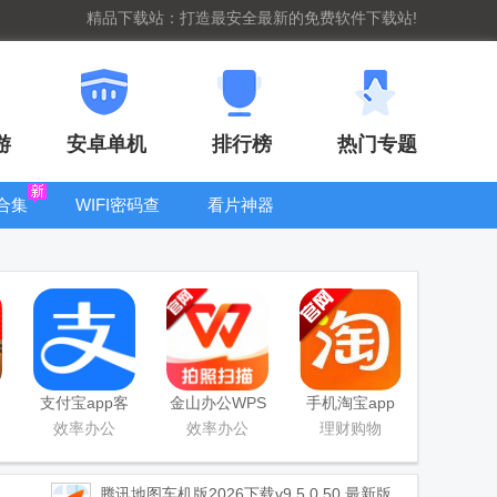
精品下载站：打造最安全最新的免费软件下载站!
游
安卓单机
排行榜
热门专题
合集
WIFI密码查
看片神器
看器
bt手游盒子大
全
支付宝app客
金山办公WPS
手机淘宝app
户端
Office手机官
客户端
效率办公
效率办公
理财购物
方最新版
腾讯地图车机版2026下载
v9.5.0.50 最新版