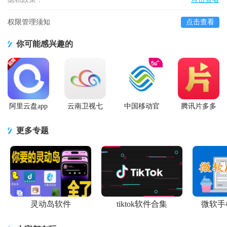
权限管理须知
点击查看
你可能感兴趣的
阿里云盘app
云南卫视七
中国移动官
腾讯片多多
官方版
彩云端app
方营业厅
看剧官方正
版app
更多专题
灵动岛软件
tiktok软件合集
微软手