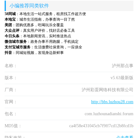
小编推荐同类软件
58同城
：本地生活一站式服务，租房找工作超方便
本地宝
：城市生活指南，办事查询一目了然
美团
：团购优惠多，吃喝玩乐全覆盖
大众点评
：真实用户评价，找好店必备工具
今日头条
：本地新闻资讯，实时推送热点
微信城市服务
：政务办事不用跑腿，手机搞定
支付宝城市服务
：生活缴费社保查询，一应俱全
抖音
：同城短视频，发现身边新鲜事
名称：
泸州那点事
版本：
v5.63最新版
厂商：
泸州彩蛋网络科技有限公司
官网：
http://bbs.luzhou28.com
包名：
com.luzhounadianshi.forum
MD5值：
ca4f58e431045cb7f9ff7cd12b8fcd1b
隐私政策：
点击查看