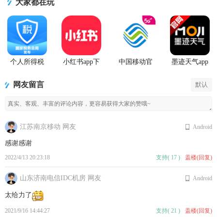
大家都在玩
个人所得税
小红书app下
中国移动官
墨迹天气app
2026客户端
载安装
方营业厅
官方版
网友留言
默认
江苏南京移动 网友
Android
感谢感谢
2022/4/13 20:23:18
支持
(
17
)
盖楼(回复)
山东济南电信IDC机房 网友
Android
太给力了
2021/9/16 14:44:27
支持
(
21
)
盖楼(回复)