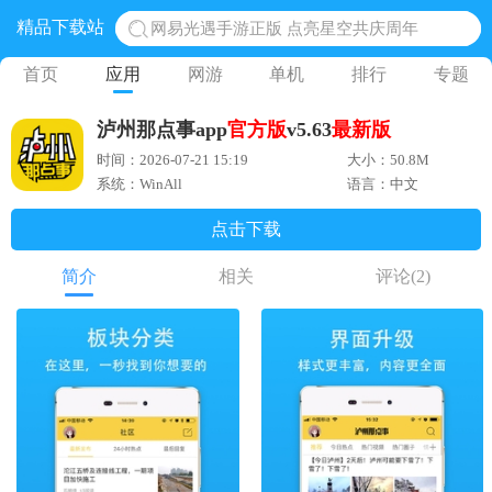
精品下载站
网易光遇手游正版 点亮星空共庆周年
黎明觉醒生机腾讯正版 黎明觉醒生机国际服
首页
应用
网游
单机
排行
专题
蛋仔派对下载 蛋仔派对体验服
泸州那点事app
官方版
v5.63
最新版
奥特曼王者传奇 正版奥特曼游戏
时间：2026-07-21 15:19
大小：50.8M
地铁跑酷体验服国际服 地铁跑酷体验服版本
系统：WinAll
语言：中文
点击下载
简介
相关
评论
(2)