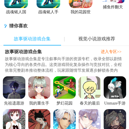
捕鱼炸翻天
游戏正版
战魂铭人国
战魂铭人手
我的花园世
服联机版
游九游版
界最新版
(Otherworld
猜你喜欢
Legends)
故事驱动游戏合集
视觉小说游戏推荐
故事驱动游戏合集
进入专区>>
故事驱动游戏合集是专注叙事向手游的资源专栏，收录全部以剧情
为核心导向的各类作品。这类游戏弱化复杂操作与竞技对抗，全程
依靠完整剧本推动整体流程，玩家跟随情节发展逐步解锁各类内
容，沉浸感突出，搭配贴合剧情..
先祖遗愿游
我的重生手
梦幻花园
春天的最后
Unmaze手游
戏1.0.8 商城
游4.2.0 内置
Gardenscapes
一日游戏最
完整版1.0.6
内购最新版
修改器
官方最新版
新版1.15 安
最新版【附
v9.6.5 最新
卓版
数据包】