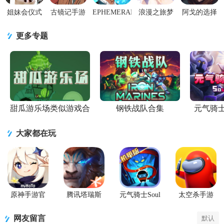
姐妹会仪式
古镜记手游
EPHEMERAL
浪漫之旅梦
阿戈的选择
Sorority
国际服免费
暗之眷属手
行者手游破
无限门票版
Rites游戏3.4
版v1.0.14 付
游v1.0.2.a手
解版1.1.10
1.3.0 安卓修
更多专题
安卓最新
费内容解
机版
破解版
改版
甜瓜游乐场类似游戏合
钢铁战队合集
元气骑
集
大家都在玩
原神手游官
腾讯塔瑞斯
元气骑士Soul
太空杀手游
方正版
世界游戏正
Knight国际服
版
最新版
网友留言
默认