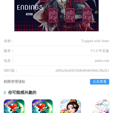
名称：
Trapped with Jester
版本：
V1.0 中文版
包名：
jester.com
MD5值：
af00a24cde92564b4664ef4b6c38a2b1
权限管理须知
点击查看
你可能感兴趣的