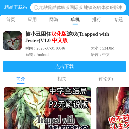
精品下载站
地铁跑酷体验服国际服 地铁跑酷体验服版本
网易光遇手游正版 点亮星空共庆周年
首页
应用
网游
单机
排行
专题
黎明觉醒生机腾讯正版 黎明觉醒生机国际服
被小丑困住
汉化版
游戏(Trapped with
蛋仔派对下载 蛋仔派对体验服
Jester)V1.0
中文版
奥特曼王者传奇 正版奥特曼游戏
时间：2026-07-31 03:46
大小：534.0M
系统：Android
语言：中文
点击下载
简介
相关
评论
(0)