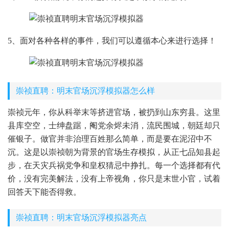
5、面对各种各样的事件，我们可以遵循本心来进行选择！
崇祯直聘：明末官场沉浮模拟器怎么样
崇祯元年，你从科举末等挤进官场，被扔到山东穷县。这里
县库空空，士绅盘踞，阉党余烬未消，流民围城，朝廷却只
催银子。做官并非治理百姓那么简单，而是要在泥沼中不
沉。这是以崇祯朝为背景的官场生存模拟，从正七品知县起
步，在天灾兵祸党争和皇权猜忌中挣扎。每一个选择都有代
价，没有完美解法，没有上帝视角，你只是末世小官，试着
回答天下能否得救。
崇祯直聘：明末官场沉浮模拟器亮点