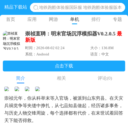
精品下载站
地铁跑酷体验服国际服 地铁跑酷体验服版本
网易光遇手游正版 点亮星空共庆周年
首页
应用
网游
单机
排行
专题
黎明觉醒生机腾讯正版 黎明觉醒生机国际服
崇祯直聘：明末官场沉浮模拟器V0.2.0.5
最
蛋仔派对下载 蛋仔派对体验服
新版
奥特曼王者传奇 正版奥特曼游戏
时间：2026-08-02 02:24
大小：136.8M
系统：Android
语言：中文
点击下载
简介
相关
评论
(0)
崇祯元年，你从科举末等入官场，被派到山东穷县。在天灾
兵祸党争等夹缝中挣扎，从七品知县做起，经历诸多事务，
与历史人物交锋周旋，每个选择都有代价，在末世试着回答
天下能否得救。