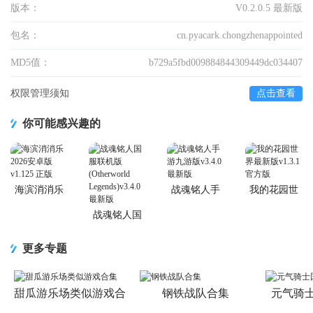
版本：
V0.2.0.5 最新版
包名：
cn.pyacark.chongzhenappointed
MD5值：
b729a5fbd009884844309449dc034407
权限管理须知
点击查看
你可能感兴趣的
海滨消消乐
战魂铭人手
我的花园世
2026安卓版
游九游版
界最新版
战魂铭人国
服联机版
(Otherworld
更多专题
Legends)
甜瓜游乐场类似游戏合
钢铁战队合集
元气骑