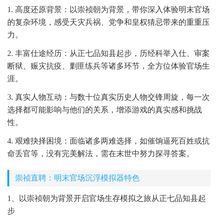
1. 高度还原背景：以崇祯朝为背景，带你深入体验明末官场
的复杂环境，感受天灾兵祸、党争和皇权猜忌带来的重重压
力。
2. 丰富仕途经历：从正七品知县起步，历经科举入仕、审案
断狱、赈灾抗疫、剿匪练兵等诸多环节，全方位体验官场生
涯。
3. 真实人物互动：与数十位真实历史人物交锋周旋，每一次
选择都可能影响与他们的关系，增添游戏的真实感和挑战
性。
4. 艰难抉择困境：面临诸多两难选择，如催饷逼死百姓或抗
命丢官等，没有完美解法，需在末世中努力探寻答案。
崇祯直聘：明末官场沉浮模拟器特色
1、以崇祯朝为背景开启官场生存模拟之旅从正七品知县起
步