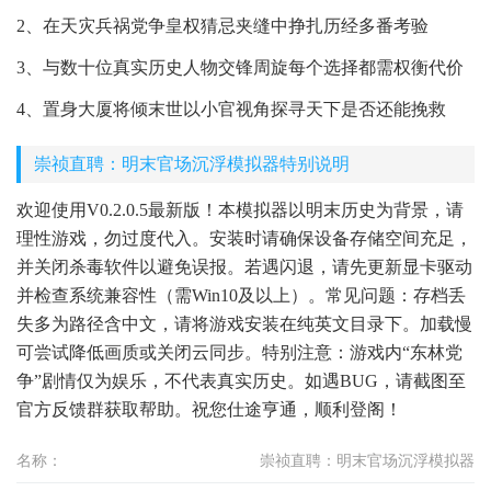
2、在天灾兵祸党争皇权猜忌夹缝中挣扎历经多番考验
3、与数十位真实历史人物交锋周旋每个选择都需权衡代价
4、置身大厦将倾末世以小官视角探寻天下是否还能挽救
崇祯直聘：明末官场沉浮模拟器特别说明
欢迎使用V0.2.0.5最新版！本模拟器以明末历史为背景，请
理性游戏，勿过度代入。安装时请确保设备存储空间充足，
并关闭杀毒软件以避免误报。若遇闪退，请先更新显卡驱动
并检查系统兼容性（需Win10及以上）。常见问题：存档丢
失多为路径含中文，请将游戏安装在纯英文目录下。加载慢
可尝试降低画质或关闭云同步。特别注意：游戏内“东林党
争”剧情仅为娱乐，不代表真实历史。如遇BUG，请截图至
官方反馈群获取帮助。祝您仕途亨通，顺利登阁！
名称：
崇祯直聘：明末官场沉浮模拟器