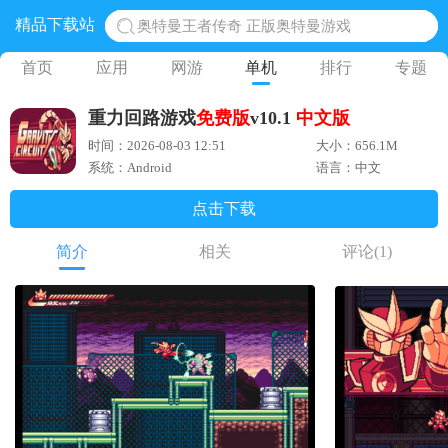
精品下载站
奥特曼王者传奇 正版奥特曼游戏
地铁跑酷体验服国际服 地铁跑酷体验服版本
首页
应用
网游
单机
排行
专题
网易光遇手游正版 点亮星空共庆周年
重力回路游戏
免费版
v10.1
中文版
黎明觉醒生机腾讯正版 黎明觉醒生机国际服
时间：2026-08-03 12:51
大小：656.1M
蛋仔派对下载 蛋仔派对体验服
系统：Android
语言：中文
点击下载
简介
相关
评论
(1)