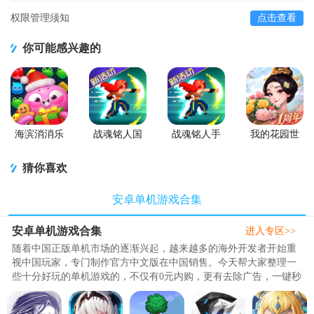
权限管理须知
点击查看
你可能感兴趣的
海滨消消乐
战魂铭人国
战魂铭人手
我的花园世
2026安卓版
服联机版
游九游版
界最新版
(Otherworld
猜你喜欢
Legends)
安卓单机游戏合集
安卓单机游戏合集
进入专区>>
随着中国正版单机市场的逐渐兴起，越来越多的海外开发者开始重
视中国玩家，专门制作官方中文版在中国销售。今天帮大家整理一
些十分好玩的单机游戏的，不仅有0元内购，更有去除广告，一键秒
杀等超爽功能，都是精心为玩家挑选的优质游戏，比如暴打老板5是
一款以搞笑、解压为主题元素所打造的趣味休闲类游戏，其主要是