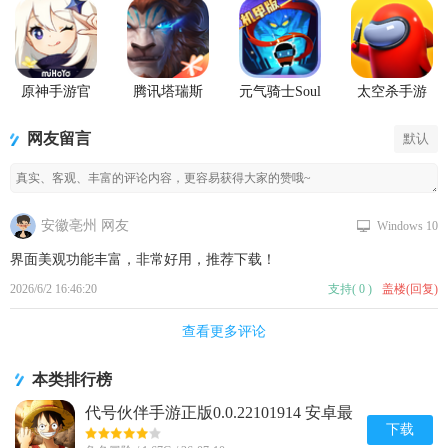
原神手游官
腾讯塔瑞斯
元气骑士Soul
太空杀手游
方正版
世界游戏正
Knight国际服
版
最新版
网友留言
默认
安徽亳州 网友
Windows 10
界面美观功能丰富，非常好用，推荐下载！
2026/6/2 16:46:20
支持
(
0
)
盖楼(回复)
查看更多评论
本类排行榜
代号伙伴手游正版0.0.22101914 安卓最
新版
下载