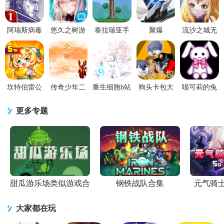
为了放松大家的心情，这样每天也不至于感到太累。每个人都会成
长，而成长所要经历的第一件事就是遭受社会的各种毒..
阿瑞斯病毒
悠久之树游
泰拉瑞亚手
聚爆
流沙之城无
手游v1.0.28
戏v2.6.101
游汉化版
Implosion手
限内购版
官方版
安卓最新版
v1.4.5.6.4 中
游1.5.9 安卓
1.83 安卓防
文版
官方版
封版
坎特伯雷公
传奇少年二
重生细胞b站
狗头卡包大
喵可莉的兔
主与骑士唤
2.5 无限金
完整版
作战114.514
玩偶游戏
醒冠军之剑
币版
v3.5.14-
手机版
1.96 手机版
更多专题
的奇幻冒险
bilibili 官方
v3.47.0 九游
版
手机版
甜瓜游乐场类似游戏合
钢铁战队合集
元气骑
集
大家都在玩