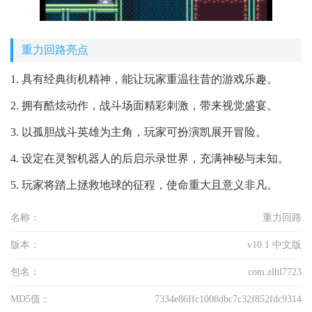
重力回路亮点
1. 具有经典街机精神，能让玩家重温往昔的游戏乐趣。
2. 拥有酷炫动作，战斗场面精彩刺激，带来视觉盛宴。
3. 以孤胆战斗英雄为主角，玩家可扮演凯展开冒险。
4. 设定在灵智机器人的后启示录世界，充满神秘与未知。
5. 玩家将踏上拯救地球的征程，使命重大且意义非凡。
名称：
重力回路
版本：
v10.1 中文版
包名：
com.zlhl7723
MD5值：
7334e86ffc1008dbc7c32f852fdc9314