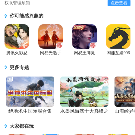
权限管理须知
点击查看
你可能感兴趣的
腾讯火影忍
网易光遇手
网易王牌竞
闲趣互娱996
者忍者新世
游正版
速手游
传奇盒子官
代2026游戏
方正版
更多专题
绝地求生国际服合集
水墨风游戏十大巅峰之
山海经异
作
大家都在玩