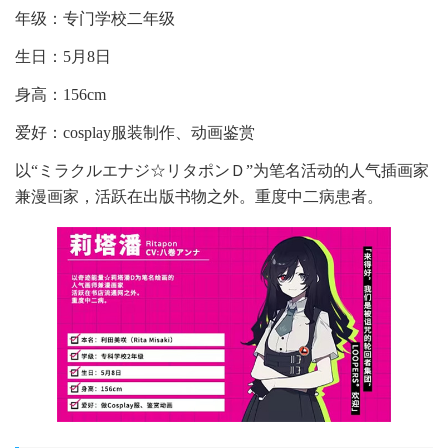
年级：专门学校二年级
生日：5月8日
身高：156cm
爱好：cosplay服装制作、动画鉴赏
以“ミラクルエナジ☆リタポンＤ”为笔名活动的人气插画家
兼漫画家，活跃在出版书物之外。重度中二病患者。