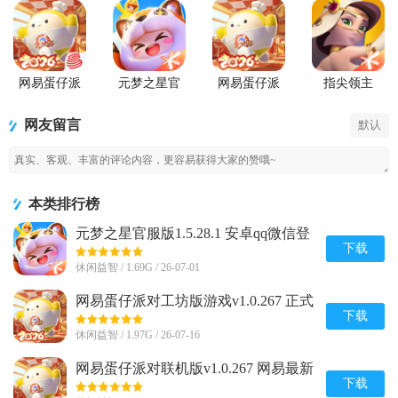
网易蛋仔派
元梦之星官
网易蛋仔派
指尖领主
对联机版
服版
对工坊版游
戏
网友留言
默认
本类排行榜
元梦之星官服版1.5.28.1 安卓qq微信登
录版
下载
休闲益智 / 1.69G / 26-07-01
网易蛋仔派对工坊版游戏v1.0.267 正式
版
下载
休闲益智 / 1.97G / 26-07-16
网易蛋仔派对联机版v1.0.267 网易最新
版
下载