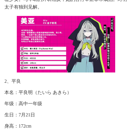
太子有独到见解。
2、平良
本名：平良明（たいら あきら）
年级：高中一年级
生日：7月21日
身高：172cm