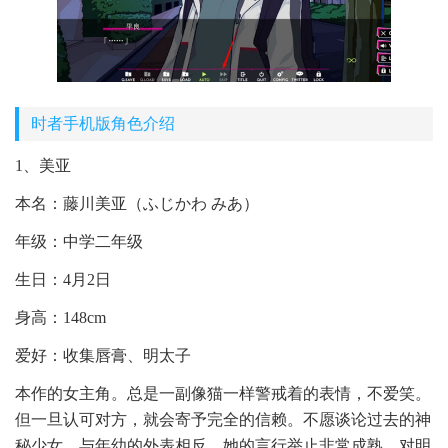
时者手机版角色介绍
1、美亚
本名：藤川美亚（ふじかわ みあ）
年级：中学二年级
生日：4月2日
身高：148cm
爱好：收集唇膏、明太子
本作的女主角。总是一副像猫一样警戒着的表情，不爱笑。
但一旦认可对方，就会寄予完全的信赖。不愿谈论过去的神
秘少女。与年幼的外表相反，她的言行举止非常成熟。对明