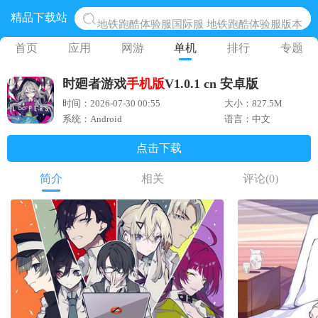
精品下载站
地铁跑酷体验服国际服 地铁跑酷体验服版本
网易光遇手游正版 点亮星空共庆周年
首页
应用
网游
单机
排行
专题
黎明觉醒生机腾讯正版 黎明觉醒生机国际服
时廻者游戏
手机版
V1.0.1 cn 安卓版
蛋仔派对下载 蛋仔派对体验服
时间：2026-07-30 00:55
大小：827.5M
奥特曼王者传奇 正版奥特曼游戏
系统：Android
语言：中文
点击下载
简介
相关
评论
(0)