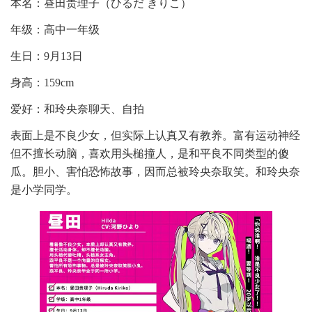
本名：昼田贵理子（ひるだ きりこ）
年级：高中一年级
生日：9月13日
身高：159cm
爱好：和玲央奈聊天、自拍
表面上是不良少女，但实际上认真又有教养。富有运动神经
但不擅长动脑，喜欢用头槌撞人，是和平良不同类型的傻
瓜。胆小、害怕恐怖故事，因而总被玲央奈取笑。和玲央奈
是小学同学。