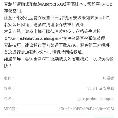
安装前请确保系统为Android 5.0或更高版本，预留至少4GB
存储空间。
注意：部分机型需在设置中开启“允许安装未知来源应用”。
若安装后闪退，请尝试清理缓存或重启设备。
常见问题：游戏卡顿可降低画质档位；存档丢失时检
查“Android/data/com.shihui.game”文件夹是否被系统清理。
安装技巧：建议通过官方渠道下载APK，避免第三方捆绑。
首次运行需加载约2分钟，请保持网络畅通。
如遇黑屏，尝试更新GPU驱动或关闭省电模式。祝您玩得愉
快！
名称：
时廻者
版本：
V1.0.1 cn 安卓版
包名：
jp.co.product.kn.loopers
MD5值：
1c581cf1b19d87b829d52d6d0cb9f274