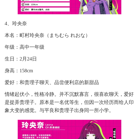
4、玲央奈
本名：町村玲央奈（まちむら れおな）
年级：高中一年级
生日：2月24日
身高：158cm
爱好：和贵理子聊天、品尝便利店的新甜品
情绪起伏小，性格冷静。并不沉默寡言，很喜欢聊天，爱好
是捉弄贵理子。原本是一名优等生，但因一次经历而给人印
象大变的感觉。与平良和贵理子出身同一所小学。