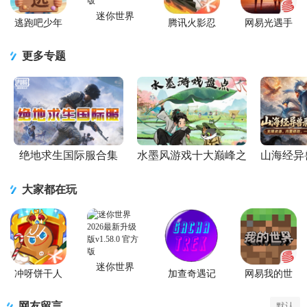
迷你世界
逃跑吧少年
腾讯火影忍
网易光遇手
2026最新升
官方版
者忍者新世
游正版
级版
代2026游戏
更多专题
绝地求生国际服合集
水墨风游戏十大巅峰之
山海经异
作
大家都在玩
迷你世界
冲呀饼干人
加查奇遇记
网易我的世
2026最新升
王国手游官
Gacha Trek中
界移动版
级版
方版
文版
网友留言
默认