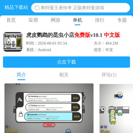
精品下载站
奥特曼王者传奇 正版奥特曼游戏
地铁跑酷体验服国际服 地铁跑酷体验服版本
首页
应用
网游
单机
排行
专题
网易光遇手游正版 点亮星空共庆周年
虎皮鹦鹉的昆虫小店
免费版
v10.1
中文版
黎明觉醒生机腾讯正版 黎明觉醒生机国际服
时间：2026-08-01 05:54
大小：464.2M
蛋仔派对下载 蛋仔派对体验服
系统：Android
语言：中文
点击下载
简介
相关
评论
(1)