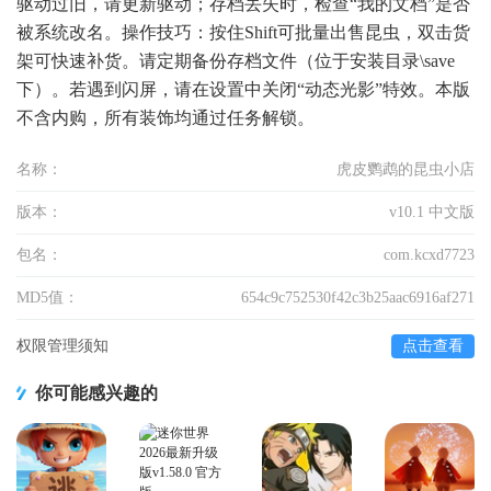
驱动过旧，请更新驱动；存档丢失时，检查“我的文档”是否
被系统改名。操作技巧：按住Shift可批量出售昆虫，双击货
架可快速补货。请定期备份存档文件（位于安装目录\save
下）。若遇到闪屏，请在设置中关闭“动态光影”特效。本版
不含内购，所有装饰均通过任务解锁。
名称：
虎皮鹦鹉的昆虫小店
版本：
v10.1 中文版
包名：
com.kcxd7723
MD5值：
654c9c752530f42c3b25aac6916af271
权限管理须知
点击查看
你可能感兴趣的