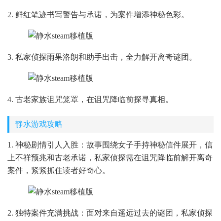
2. 鲜红笔迹书写警告与承诺，为案件增添神秘色彩。
3. 私家侦探雨果洛朗和助手出击，全力解开离奇谜团。
4. 古老家族诅咒笼罩，在诅咒降临前探寻真相。
静水游戏攻略
1. 神秘剧情引人入胜：故事围绕女子手持神秘信件展开，信
上不祥预兆和古老承诺，私家侦探需在诅咒降临前解开离奇
案件，紧紧抓住读者好奇心。
2. 独特案件充满挑战：面对来自遥远过去的谜团，私家侦探