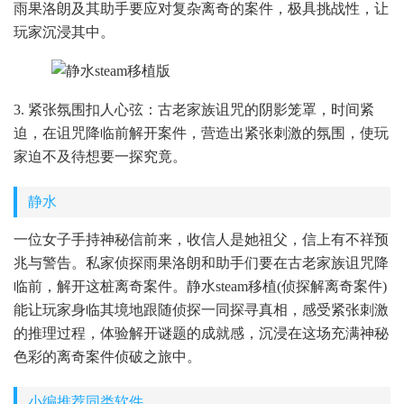
雨果洛朗及其助手要应对复杂离奇的案件，极具挑战性，让
玩家沉浸其中。
3. 紧张氛围扣人心弦：古老家族诅咒的阴影笼罩，时间紧
迫，在诅咒降临前解开案件，营造出紧张刺激的氛围，使玩
家迫不及待想要一探究竟。
静水
一位女子手持神秘信前来，收信人是她祖父，信上有不祥预
兆与警告。私家侦探雨果洛朗和助手们要在古老家族诅咒降
临前，解开这桩离奇案件。静水steam移植(侦探解离奇案件)
能让玩家身临其境地跟随侦探一同探寻真相，感受紧张刺激
的推理过程，体验解开谜题的成就感，沉浸在这场充满神秘
色彩的离奇案件侦破之旅中。
小编推荐同类软件