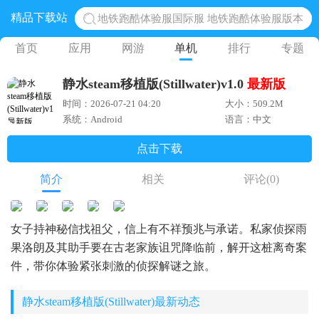
精品下载站
地铁跑酷体验服国际服 地铁跑酷体验服版本
网易光遇手游正版 点亮星空共庆周年
首页
应用
网游
单机
排行
专题
黎明觉醒生机腾讯正版 黎明觉醒生机国际服
静水steam移植版(Stillwater)v1.0
最新版
蛋仔派对下载 蛋仔派对体验服
时间：2026-07-21 04:20
大小：509.2M
奥特曼王者传奇 正版奥特曼游戏
系统：Android
语言：中文
点击下载
简介
相关
评论
(0)
女子持神秘信找祖父，信上有不祥预兆与承诺。私家侦探雨
果洛朗及其助手要在古老家族诅咒降临前，解开这桩离奇案
件，带你体验紧张刺激的侦探解谜之旅。
静水steam移植版(Stillwater)最新动态