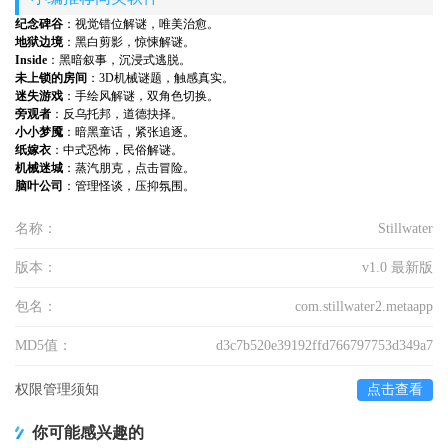
纪念碑谷
：视觉错位解谜，唯美治愈。
地狱边境
：黑白剪影，惊悚解谜。
Inside
：黑暗叙事，沉浸式逃脱。
未上锁的房间
：3D机械谜题，触感真实。
迷失游戏
：手绘风解谜，双角色切换。
旁观者
：反乌托邦，道德抉择。
小小梦魇
：暗黑童话，紧张追逐。
纸嫁衣
：中式恐怖，民俗解谜。
机械迷城
：蒸汽朋克，点击冒险。
脑叶公司
：管理怪谈，压抑氛围。
名称：
Stillwater
版本：
v1.0 最新版
包名：
com.stillwater2.metaapp
MD5值：
d3c7b520e39192ffd766797753d349a7
权限管理须知
点击查看
你可能感兴趣的