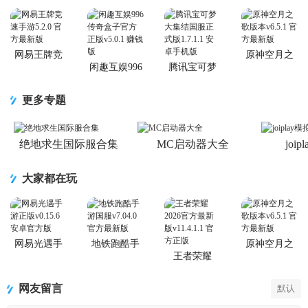
网易王牌竞
原神空月之
速手游
歌版本
闲趣互娱996
腾讯宝可梦
传奇盒子官
大集结国服
方正版
正式版
更多专题
绝地求生国际服合集
MC启动器大全
joi
大家都在玩
网易光遇手
地铁跑酷手
原神空月之
游正版
游国服
歌版本
王者荣耀
2026官方最
新版
网友留言
默认