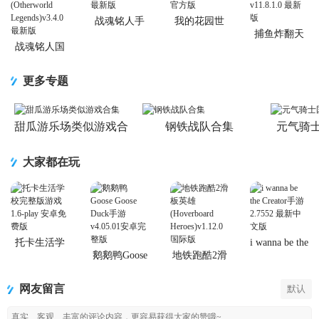
战魂铭人手
我的花园世
游九游版
界最新版
捕鱼炸翻天
游戏正版
战魂铭人国
服联机版
(Otherworld
更多专题
Legends)
甜瓜游乐场类似游戏合
钢铁战队合集
元气骑
集
大家都在玩
托卡生活学
i wanna be the
校完整版游
Creator手游
鹅鹅鸭Goose
地铁跑酷2滑
戏
Goose Duck
板英雄
手游
(Hoverboard
网友留言
默认
Heroes)