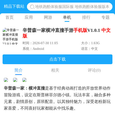
精品下载站
地铁跑酷体验服国际服 地铁跑酷体验服版本
网易光遇手游正版 点亮星空共庆周年
首页
应用
网游
单机
排行
专题
黎明觉醒生机腾讯正版 黎明觉醒生机国际服
辛普森一家横冲直撞手游
手机版
V1.0.1
中文
蛋仔派对下载 蛋仔派对体验服
版
奥特曼王者传奇 正版奥特曼游戏
时间：2026-07-30 11:05
大小：1.63G
系统：Android
语言：中文
点击下载
简介
相关
评论
(0)
辛普森一家：横冲直撞
是基于经典动画打造的开放世界动作
冒险游戏，设定在斯普林菲尔德小镇。玩法丰富，融合多种
元素，剧情原创，原班配音。以其独特魅力，深受老粉新玩
家喜爱，不同喜好玩家都能从中找乐趣。