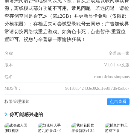
前请关闭后台省电模式以免卡顿；首次启动建议联网加载资
源，离线模式部分功能不可用。
常见问题
：若遇闪退，请检
查存储空间是否充足（需≥2GB）并更新显卡驱动（仅限部
分模拟器）；存档丢失可尝试登录账号云同步；广告加载异
常请切换网络或重启游戏。如角色卡死，点击暂停-重置位
置即可。祝您与辛普森一家愉快狂飙！
名称：
辛普森一家
版本：
V1.0.1 中文版
包名：
com.c4rlox.simpsons
MD5值：
961a88342433e392c1fee8f7d645dbd7
权限管理须知
点击查看
你可能感兴趣的