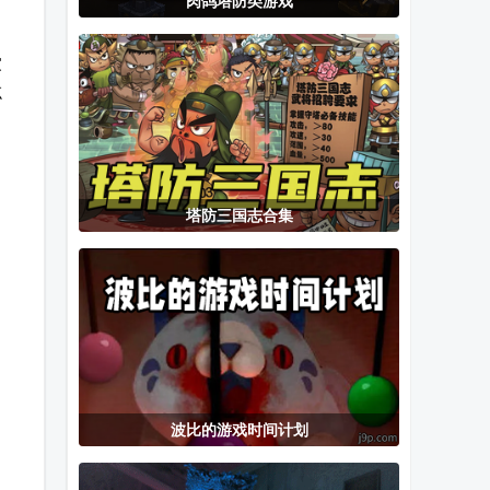
肉鸽塔防类游戏
大仙你别跑割
阵守三国最新
噩梦模拟器免
草游戏
版
广告版
家
忘
塔防三国志合集
波比的游戏时间计划