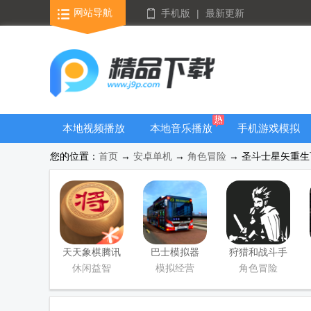
网站导航
手机版
|
最新更新
本地视频播放
本地音乐播放
手机游戏模拟
器
器
器安卓版合集
您的位置：
首页
→
安卓单机
→
角色冒险
→ 圣斗士星矢重生百度
天天象棋腾讯
巴士模拟器
狩猎和战斗手
版正版
2023手游(bus
游(Hunt and
休闲益智
模拟经营
角色冒险
simulator
Fight)
2023)