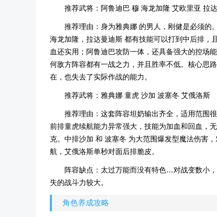
推荐武将：阿鲁迪巴 穆 海龙加隆 艾欧里亚 拉
推荐理由：身为雅典娜 的男人，刚健是必须的
海龙加隆，拉达曼迪斯 都有技能可以打到中后排，
血还实用；阿鲁迪巴攻防一体，还具备强大的控场能
何敌方阵容都有一战之力，并且胜率不低。核心思路
在，也失去了实际作战的能力。
推荐武将：雅典娜 童虎 沙加 波塞冬 艾俄洛斯
推荐理由：这套阵容坦奶输出齐全，适用范围很
前排童虎续航能力异常强大，技能为加血和回血，无
克。中排沙加 和 波塞冬 为大范围爆发型魔法伤
航，艾俄洛斯单秒对面后排脆皮。
阵容缺点：太过万能而没有特色…对战变数小，
失的战斗力较大。
角色养成攻略