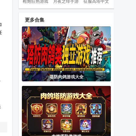
枪炮狂热游戏
月夜之绯手游
征服高塔中文
(Fan of Guns)
无限钻石
更多合集
加
任
我的小花仙无
只有一个真相
狂暴战龙去广
限金币版
游戏无限提示
告版
版
星球小队最新
拳皇99拳皇99
三国轮回录之
。
塔防肉鸽游戏大全
坦
版
无敌金手指版
吕布传官方正
本
版
波比的游戏时
夸父追日无限
卡罗姆台球游
损
间喂食时刻官
金币版
戏Carrom
方版
Disc Pool