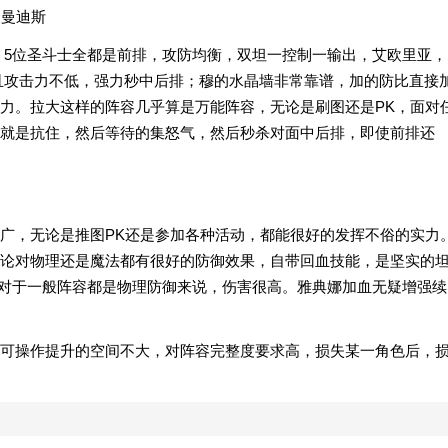
达曼迪斯
。5位圣斗士全都是前排，攻防均衡，双坦一控制一输出，艾欧里亚，
且攻击力不低，强力秒中后排；穆的水晶墙非常靠谱，加的防比直接
力。拉大这样的阵容几乎算是万能阵容，无论是刷图还是PK，面对
就是抗住，然后等待的集怒气，然后秒杀对面中后排，即使前排还
广，无论是推图PK还是参加各种活动，都能很好的发挥不俗的实力
论对物理还是魔法都有很好的防御效果，自带回血技能，是坚实的
害，对于一般阵容都是物理防御来说，伤害很高。雅典娜加血无疑增强续
可操作提升的空间不大，对阵容完整度要求高，损失某一角色后，