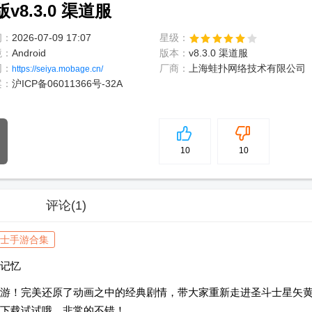
8.3.0 渠道服
间：
2026-07-09 17:07
星级：
境：
Android
版本：
v8.3.0 渠道服
网：
厂商：
上海蛙扑网络技术有限公司
https://seiya.mobage.cn/
案：
沪ICP备06011366号-32A
5
分
10
10
评论
(1)
士手游合集
记忆
游！完美还原了动画之中的经典剧情，带大家重新走进圣斗士星矢
下载试试哦，非常的不错！