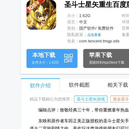
圣斗士星矢重生百度版v
大小：
1.62G
时
语言：
中文
环
类别：
国产软件/ 免费软件
官
隐私政策：
备
点击查看
包名：
com.tencent.tmgp.sds
本地下载
苹果下载
文件大小：1.62G
需跳转到AppStore下载
软件截图
相关下载
软件介绍
精品下载精心为您推荐：
圣斗士星矢游戏
黄金圣斗
编辑点评：致敬经典三十年，带你重燃童年热血
东映和原作者车田正美正版授权的圣斗士星矢手
道十二宫的剧情之中，喜欢玩这类游戏的朋友们可以