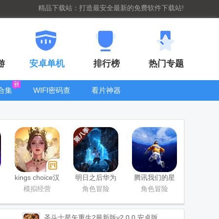
精品下载站：打造最安全最新的免费软件下载站!
游
安卓单机
排行榜
热门专题
合集
WIFI密码查
看片神器
看器
bt手游盒子大
全
kings choice汉
明日之后华为
腾讯我们的星
化版正版
渠道服安装包
球官方最新版
模拟经营
角色冒险
角色冒险
圣斗士星矢重生2最新版
v2.0.0 安卓版