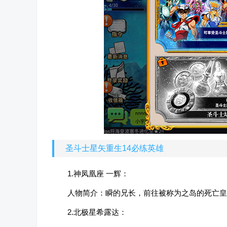
圣斗士星矢重生14必练英雄
1.神凤凰座 一辉：
人物简介：瞬的兄长，前往被称为之岛的死亡皇
2.北极星希露达：