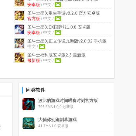
安卓版
/
中文
/
圣斗士星矢重生手游
v8.2.0 官方安卓版
官方版
/
中文
/
圣斗士星矢EX国际服
1.0.8 安卓版
安卓版
/
中文
/
圣斗士星矢正义传说九游版
v2.0.92 手机版
中文
/
圣斗士福利版安卓版
2.3 最新版
最新版
/
中文
/
同类软件
波比的游戏时间喂食时刻官方版
796.3M/v1.0.0 最新版
大仙你别跑割草游戏
41.7M/v1.0 安卓版
黄