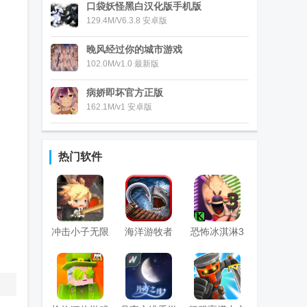
口袋妖怪黑白汉化版手机版
129.4M/V6.3.8 安卓版
晚风经过你的城市游戏
102.0M/v1.0 最新版
病娇即坏官方正版
162.1M/v1 安卓版
热门软件
冲击小子无限
海洋游牧者
恐怖冰淇淋3
钻石版
Raft Survival
国际版
国际版