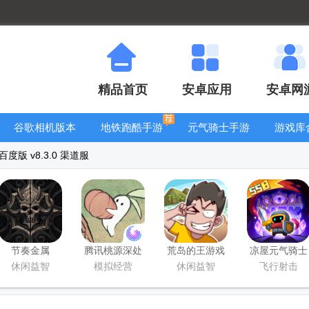
精品首页
安卓应用
安卓网
谷歌相机版本
地铁跑酷手游
元气骑士手游
游戏库
大全
大全
大全
版 v8.3.0 渠道服
节奏金属
腾讯桃源深处
荒岛的王游戏
凉屋元气骑士
Rhythmetallic
有人家体验服
官方版
前传手游
休闲益智
模拟经营
休闲益智
飞行射击
解锁版