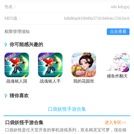
包名：
nds.kdygxj
MD5值：
6db80ad410049a371b1b664cc5561bc6
权限管理须知
点击查看
你可能感兴趣的
捕鱼炸翻天
游戏正版
战魂铭人国
战魂铭人手
我的花园世
服联机版
游九游版
界最新版
(Otherworld
猜你喜欢
Legends)
口袋妖怪手游合集
口袋妖怪手游合集
进入专区>>
口袋妖怪是任天堂开发的掌机游戏系列，双名精灵宝可梦，现在移