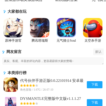
集
大家都在玩
原神手游官
腾讯塔瑞斯
元气骑士Soul
太空杀手游
方正版
世界游戏正
Knight国际服
版
最新版
网友留言
默认
本类排行榜
代号伙伴手游正版0.0.22101914 安卓最
新版
下载
角色冒险 / 1.67G / 26-07-10
DYSMANTLE完整版中文版v1.1.1.27
安卓免付费版
下载