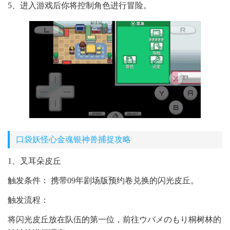
5、进入游戏后你将控制角色进行冒险。
口袋妖怪心金魂银神兽捕捉攻略
1、叉耳朵皮丘
触发条件： 携带09年剧场版预约卷兑换的闪光皮丘。
触发流程：
将闪光皮丘放在队伍的第一位，前往ウバメのもり桐树林的