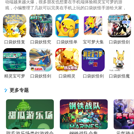
动端越来越火爆，很多朋友也想要在手机端体验精灵宝可梦的游
戏，小编整理了几款可以完美在手机上玩的口袋妖怪手游给大家，
包含了还原度最高的口袋妖怪复刻版，宝可梦大集结，还有国产自
研的宝可梦游戏，无论是在剧情还是游戏画风上都各具特色，想要
玩口袋妖怪手机版的可以试试。..
口袋妖怪复
口袋妖怪究
口袋妖怪单
宝可梦大集
口袋妖怪刽
刻手游
极绿宝石手
机版手游
结Pokémon
曜之影下载
v3.4.0 安卓
游5.5 中文
v1.18.0安卓
UNITE手机
最新免费版
版
最新版
版
版v1.16.1.1
1.64安卓版
中文国际版
精灵宝可梦
口袋妖怪剑
口袋精灵
口袋妖怪剑
口袋妖怪魔
绿宝石手机
盾最新版
0.05折手游
盾汉化版
改版究极赤
版GBA模拟
2020.11.25
v1.0.01 安卓
v4.0修改版
红版2024最
更多专题
器整合版
安卓版
版
手机中文无
新版
广告版
甜瓜游乐场类似游戏合
钢铁战队合集
元气骑