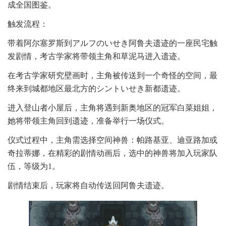
成全国图鉴。
触发流程：
带着阿尔塞罗斯到アルフのいせき阿鲁夫遗迹的一座民宅触
发剧情，考古学家将带领主角和草泥马进入遗迹。
在考古学家研究壁画时，主角被传送到一个奇怪的空间，最
终来到城都地区最北方的シントいせき新都遗迹。
进入登山者小屋后，主角将遇到新奥地区的冠军白菜姐姐，
她将带领主角回到遗迹，准备举行一场仪式。
仪式过程中，主角需选择空间神兽：帕路基亚、迪亚路加或
奇拉蒂娜，在精彩的剧情动画后，选中的神兽将加入玩家队
伍，等级为1。
剧情结束后，玩家将自动传送回阿鲁夫遗迹。