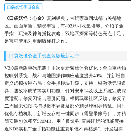
口袋妖怪手游合集
《口袋妖怪：心金》
复刻经典，带玩家重回城都与关都地
区。画面革新，精灵丰富，有493只可收集培养。介绍了金
手指、玩法及神兽捕捉攻略，双地区探索等特色亮点十足，
是宝可梦系列重制版标杆之作。
口袋妖怪心金手机直装版最新动态
V3.0最新版重磅来袭！本次更新聚焦体验优化：全面重构触
控映射系统，战斗与地图操作响应速度提升40%，并新增自
定义虚拟按键布局；金手指模块升级，支持一键激活无限道
具、遇敌率调节等实用功能；针对安卓14及以上系统完成深
度适配，修复闪退与黑屏问题。根据玩家社区反馈，修复了
二周目未知图腾捕捉概率异常及部分精灵球图标错乱。同时
优化存档机制，新增云存档一键同步（需登录账号），并精
简安装包体积至520MB。用户反馈称“直装即玩的流畅度接
近NDS实机”“金手指功能让重复刷怪不再枯燥”。开发组将