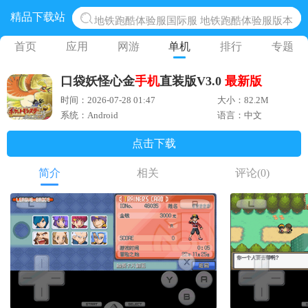
精品下载站
地铁跑酷体验服国际服 地铁跑酷体验服版本
网易光遇手游正版 点亮星空共庆周年
首页
应用
网游
单机
排行
专题
黎明觉醒生机腾讯正版 黎明觉醒生机国际服
口袋妖怪心金
手机
直装版V3.0
最新版
蛋仔派对下载 蛋仔派对体验服
时间：2026-07-28 01:47
大小：82.2M
奥特曼王者传奇 正版奥特曼游戏
系统：Android
语言：中文
点击下载
简介
相关
评论
(0)