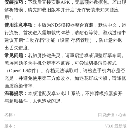
安装技巧：
下载后直接安装APK，无需额外数据包。若出现
解析错误，请先卸载旧版本并开启“允许安装未知来源应
用”。
使用注意事项：
本版为NDS模拟器整合直装，默认中文，运
行流畅。首次进入需加载约30秒，请耐心等待。游戏过程中
建议开启“自动存档”功能（设置-存档管理），防止意外退
出丢失进度。
常见问题：
若触屏按键失灵，请重启游戏或调整屏幕布局。
黑屏问题多为手机分辨率不兼容，可尝试切换渲染模式
（OpenGL/软件）。存档无法读取时，请检查手机内存是否
充足，并避免使用第三方修改器。如遇花屏或卡顿，请降低
画质渲染倍率。
温馨提示：
本版适配安卓5.0以上系统，不推荐模拟器多开
与超频插件，以免造成闪退。
名称：
口袋妖怪：心金
版本：
V3.0 最新版