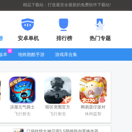
精品下载站：打造最安全最新的免费软件下载站!
游
安卓单机
排行榜
热门专题
版本
地铁跑酷手游
游戏库合集
大全
WIFI密码查
看器
凉屋元气骑士
暗区突围官方
网易蛋仔派对
官方正版
版
联机版
飞行射击
飞行射击
休闲益智
口袋妖怪女神贝塔5.5萌娘版内置修改器