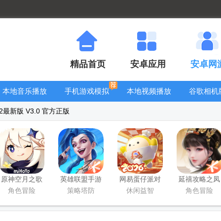
精品首页
安卓应用
安卓网
本地音乐播放
手机游戏模拟
本地视频播放
谷歌相机
器
器安卓版合集
器
大全
最新版 V3.0 官方正版
原神空月之歌
英雄联盟手游
网易蛋仔派对
延禧攻略之凤
版本
国服正版
工坊版游戏
凰于飞官方版
角色冒险
策略塔防
休闲益智
角色冒险