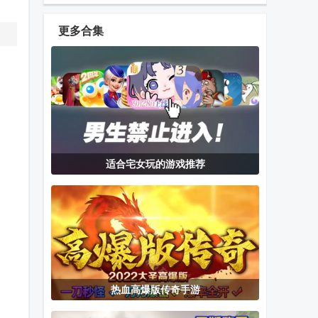
版
最新版
大对决手游
更多合集
保卫萝卜4 腾
指尖领主
西奥小镇手游
讯版下载
中文版
网络天才网页
我的世界3d皮
火柴人战争3
适合宅女玩的游戏推荐
版(Akinator)
肤编辑器Skin
白也修改器免
Editor 3D手机
费版
版
最后的起源汉
rfs真实飞行模
洗脑狂妄大小
化版
拟器pro免费
姐2正式版游
版
戏
热血高爆版传奇手游
被宠坏的妹妹
AstralGame联
超级雷电战神