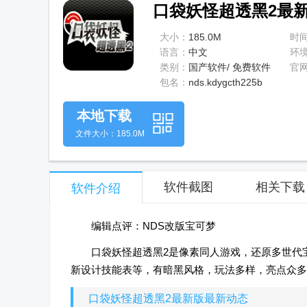
口袋妖怪超透黑2最新版
大小：
185.0M
时
语言：
中文
环
类别：
国产软件/ 免费软件
官
包名：
nds.kdygcth225b
本地下载
文件大小：185.0M
软件截图
相关下载
软件介绍
编辑点评：NDS改版宝可梦
口袋妖怪超透黑2是像素同人游戏，还原多世代
新设计技能表等，有暗黑风格，玩法多样，亮点众多
口袋妖怪超透黑2最新版最新动态