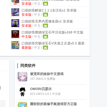
安卓版
/
中文
/
v2024.04.25.12 安卓版
口袋妖怪解放2.1.1.1全汉化
v1 安卓版
安卓版
/
中文
/
口袋妖怪无界内置修改器
v1 安卓版
安卓版
/
中文
/
口袋妖怪燃烧绿宝石半汉化版
v168 中文版
中文版
/
中文
/
口袋妖怪究极绿宝石V失落之古遗
v5.5 最新
最新版
/
中文
/
版
同类软件
被宠坏的妹妹中文游戏
247.3M/v1.0 免费版
重
OMORI贝瑟尔
823.1M/V1.0.8.1 中文版
菌软软的装修手账游戏官方正版