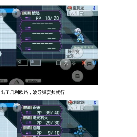
缘出了只利欧路，波导弹耍帅就行