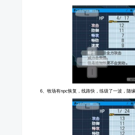
6、牧场有npc恢复，线路快，练级了一波，随