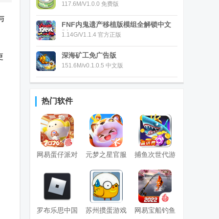
117.6M/V1.0.0 免费版
与
FNF内鬼遗产移植版模组全解锁中文
版
1.14G/V1.1.4 官方正版
深海矿工免广告版
更
151.6M/v0.1.0.5 中文版
热门软件
网易蛋仔派对
元梦之星官服
捕鱼次世代游
联机版
版
戏最新版
罗布乐思中国
苏州掼蛋游戏
网易宝船钓鱼