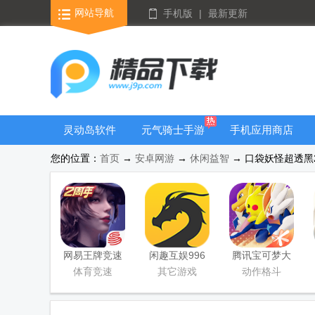
网站导航
手机版
|
最新更新
灵动岛软件
元气骑士手游
手机应用商店
大全
您的位置：
首页
→
安卓网游
→
休闲益智
→ 口袋妖怪超透黑2
网易王牌竞速
闲趣互娱996
腾讯宝可梦大
手游
传奇盒子官方
集结国服正式
体育竞速
其它游戏
动作格斗
正版
版