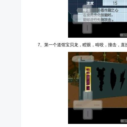
7、第一个道馆宝贝龙，瞪眼，啃咬，撞击，直