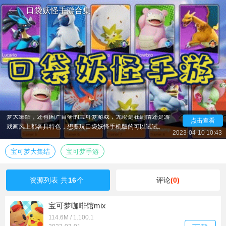
口袋妖怪手游合集
口袋妖怪是任天堂开发的掌机游戏系列，双名精灵宝可
梦，现在移动端越来越火爆，很多朋友也想要在手机端体验精
灵宝可梦的游戏，小编整理了几款可以完美在手机上玩的口袋
妖怪手游给大家，包含了还原度最高的口袋妖怪复刻版，宝可
梦大集结，还有国产自研的宝可梦游戏，无论是在剧情还是游
点击查看
戏画风上都各具特色，想要玩口袋妖怪手机版的可以试试。
2023-04-10 10:43
宝可梦大集结
宝可梦手游
资源列表
共
16
个
评论
(0)
宝可梦咖啡馆mix
114.6M / 1.100.1