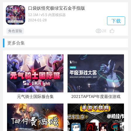
口袋妖怪究极绿宝石金手指版
12.1M / v5.5 内置模拟器
2024-01-28
下载
角色冒险
28
更多合集
元气骑士国际服合集
2021TAPTAP年度最佳游戏