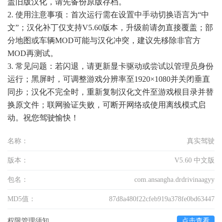
盖旧版汉化，请先备份原版存档。
2. 使用注意事项：首次运行需在设置中手动切换语言为“中
文”；汉化补丁仅支持V5.60版本，升级前请勿直接覆盖；部
分地图或车辆MOD可能与汉化冲突，建议先移除非官方
MOD再测试。
3. 常见问题：若闪退，请更新显卡驱动或尝试以管理员身份
运行；黑屏时，可调整游戏分辨率至1920×1080并关闭垂直
同步；汉化不完全时，重新复制汉化文件至游戏根目录并替
换原文件；联网验证失败，可断开网络或使用离线模式启
动。祝您驾驶愉快！
名称：
真实驾驶
版本：
V5.60 中文版
包名：
com.ansangha.drdrivinaagyy
MD5值：
87d8a480f22cfeb919a378fe0bd63447
权限管理须知
点击查看