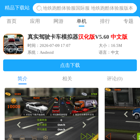
精品下载站
地铁跑酷体验服国际服 地铁跑酷体验服版本
网易光遇手游正版 点亮星空共庆周年
首页
应用
网游
单机
排行
专题
黎明觉醒生机腾讯正版 黎明觉醒生机国际服
真实驾驶卡车模拟器
汉化版
V5.60
中文版
蛋仔派对下载 蛋仔派对体验服
时间：2026-07-09 17:07
大小：16.5M
奥特曼王者传奇 正版奥特曼游戏
系统：Android
语言：中文
点击下载
简介
相关
评论
(0)