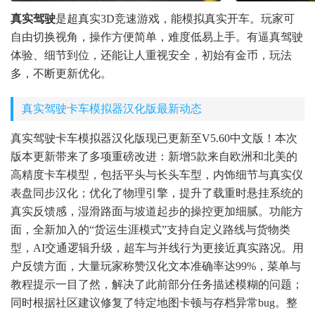
真实驾驶
是超真实3D竞速游戏，能模拟真实开车。玩家可
自由切换视角，操作方便简单，难度低易上手。有逼真驾驶
体验、细节到位，还能让人重视安全，初始有金币，玩法
多，不断更新优化。
真实驾驶卡车模拟器汉化版最新动态
真实驾驶卡车模拟器汉化版现已更新至V5.60中文版！本次
版本更新带来了多项重磅改进：新增5款来自欧洲和北美的
高精度卡车模型，包括平头与长头车型，内饰细节与真实仪
表盘同步汉化；优化了物理引擎，提升了载重时悬挂系统的
真实反馈感，湿滑路面与坡道起步的操控更加细腻。功能方
面，全新加入的“货运生涯模式”支持自定义路线与货物类
型，AI交通逻辑升级，超车与并线行为更接近真实路况。用
户反馈方面，大量玩家称赞汉化文本准确率达99%，菜单与
教程提示一目了然，解决了此前部分任务描述模糊的问题；
同时根据社区建议修复了特定地图卡顿与存档异常bug。整