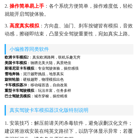
2.
操作简单易上手
：各个系统方便简单，操作难度低，轻松
就能开启驾驶体验。
3.
高度真实模拟
：方向盘、油门、刹车按键皆有模拟，音效
动感，擦碰即结束，凸显安全驾驶重要性，宛如真实上路。
小编推荐同类软件
欧洲卡车模拟2
：真实欧洲路网，联机乐趣无穷
美国卡车模拟
：驰骋北美大陆，风景绝佳
斯堪尼亚卡车模拟
：专业驾驶体验，操控感强
雪地奔驰
：泥泞越野挑战，地形真实
旋转轮胎
：硬核越野，物理模拟出色
卡车模拟器20
：移动端首选，自由改装
重型卡车驾驶模拟
：玩法丰富，任务多样
巴士驾驶员模拟
：城市穿梭，操控精准
真实驾驶卡车模拟器汉化版特别说明
1. 安装技巧：解压前请关闭杀毒软件，避免误删汉化文件；
建议将游戏安装在纯英文路径下，以防字体显示异常；若覆