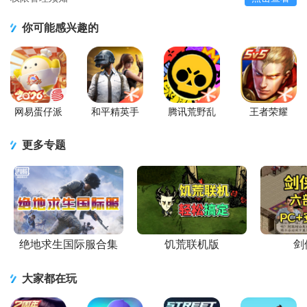
你可能感兴趣的
网易蛋仔派
和平精英手
腾讯荒野乱
王者荣耀
对联机版
游正式版
斗官方正版
2026官方最
新版
更多专题
绝地求生国际服合集
饥荒联机版
剑
大家都在玩