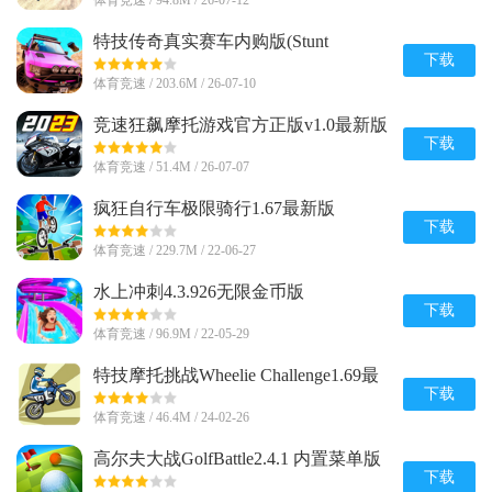
体育竞速 / 94.8M / 26-07-12
特技传奇真实赛车内购版(Stunt
Legends)v8 安卓免付费版
下载
体育竞速 / 203.6M / 26-07-10
竞速狂飙摩托游戏官方正版v1.0最新版
下载
体育竞速 / 51.4M / 26-07-07
疯狂自行车极限骑行1.67最新版
下载
体育竞速 / 229.7M / 22-06-27
水上冲刺4.3.926无限金币版
下载
体育竞速 / 96.9M / 22-05-29
特技摩托挑战Wheelie Challenge1.69最
新版安卓版
下载
体育竞速 / 46.4M / 24-02-26
高尔夫大战GolfBattle2.4.1 内置菜单版
下载