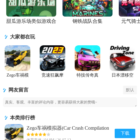
甜瓜游乐场类似游戏合
钢铁战队合集
元气骑
集
大家都在玩
Zego车祸模
竞速狂飙摩
特技传奇真
日本漂移空
拟器(Car
托游戏官方
实赛车内购
间(Driving
Crash
正版
版(Stunt
Zone Japan)
网友留言
默认
Compilation
Legends)
Game)内置菜
单
本类排行榜
Zego车祸模拟器(Car Crash Compilation
Game)内置菜单1.9 安卓修改版
下载