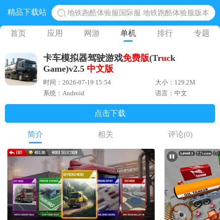
精品下载站
地铁跑酷体验服国际服 地铁跑酷体验服版本
网易光遇手游正版 点亮星空共庆周年
首页
应用
网游
单机
排行
专题
黎明觉醒生机腾讯正版 黎明觉醒生机国际服
卡车模拟器驾驶游戏
免费版
(Tr
uc
k
蛋仔派对下载 蛋仔派对体验服
Game)v2.5
中文版
奥特曼王者传奇 正版奥特曼游戏
时间：2026-07-19 15:54
大小：129.2M
系统：Android
语言：中文
点击下载
简介
相关
评论
(0)