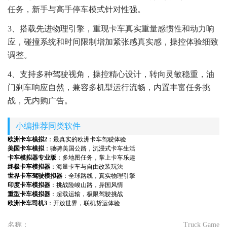
任务，新手与高手停车模式针对性强。
3、搭载先进物理引擎，重现卡车真实重量感惯性和动力响
应，碰撞系统和时间限制增加紧张感真实感，操控体验细致
调整。
4、支持多种驾驶视角，操控精心设计，转向灵敏稳重，油
门刹车响应自然，兼容多机型运行流畅，内置丰富任务挑
战，无内购广告。
小编推荐同类软件
欧洲卡车模拟2
：最真实的欧洲卡车驾驶体验
美国卡车模拟
：驰骋美国公路，沉浸式卡车生活
卡车模拟器专业版
：多地图任务，掌上卡车乐趣
终极卡车模拟器
：海量卡车与自由改装玩法
世界卡车驾驶模拟器
：全球路线，真实物理引擎
印度卡车模拟器
：挑战险峻山路，异国风情
重型卡车模拟器
：超载运输，极限驾驶挑战
欧洲卡车司机3
：开放世界，联机货运体验
名称：
Truck Game