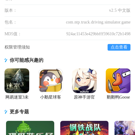
版本：
v2.5 中文版
包名：
com.ntp.truck.driving.simulator.game
MD5值：
924ac11453e429bbfff59610c72b1498
权限管理须知
点击查看
你可能感兴趣的
网易迷室3未
小鹅星球客
原神手游官
鹅鹅鸭Goose
上锁的房间3
户端
方正版
Goose Duck
安卓版
手游
更多专题