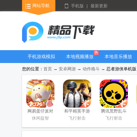
网站导航
手机版
|
最新更新
手机游戏模拟
本地视频播放
本地音乐播放
器安卓版合集
器
器
您的位置：
首页
→
安卓网游
→
动作格斗
→ 忍者游侠单机版 V
网易蛋仔派对
和平精英手游
腾讯荒野乱斗
联机版
正式版
官方正版
休闲益智
飞行射击
飞行射击