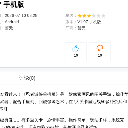
7 手机版
间：
2026-07-10 03:28
星级：
境：
Android
版本：
V1.07 手机版
网：
暂无
厂商：
暂无
5
分
10
10
评论
(0)
友看过来！《忍者游侠单机版》是一款像素画风的闯关手游，操作
武器，配合手里剑、回旋镖等忍术，在7大关卡里迎战50多种杂兵和
不肝
经典复古。有多重关卡，剧情丰富。操作简单，玩法多样，系统完
50多种杂兵，还有精彩boss战，带你开启忍者试炼。