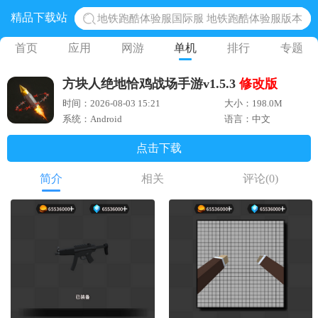
精品下载站
地铁跑酷体验服国际服 地铁跑酷体验服版本
网易光遇手游正版 点亮星空共庆周年
首页
应用
网游
单机
排行
专题
黎明觉醒生机腾讯正版 黎明觉醒生机国际服
方块人绝地恰鸡战场手游v1.5.3
修改版
蛋仔派对下载 蛋仔派对体验服
时间：2026-08-03 15:21
大小：198.0M
奥特曼王者传奇 正版奥特曼游戏
系统：Android
语言：中文
点击下载
简介
相关
评论
(0)