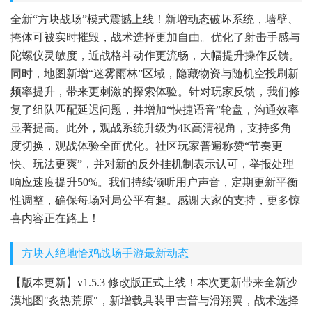
全新“方块战场”模式震撼上线！新增动态破坏系统，墙壁、
掩体可被实时摧毁，战术选择更加自由。优化了射击手感与
陀螺仪灵敏度，近战格斗动作更流畅，大幅提升操作反馈。
同时，地图新增“迷雾雨林”区域，隐藏物资与随机空投刷新
频率提升，带来更刺激的探索体验。针对玩家反馈，我们修
复了组队匹配延迟问题，并增加“快捷语音”轮盘，沟通效率
显著提高。此外，观战系统升级为4K高清视角，支持多角
度切换，观战体验全面优化。社区玩家普遍称赞“节奏更
快、玩法更爽”，并对新的反外挂机制表示认可，举报处理
响应速度提升50%。我们持续倾听用户声音，定期更新平衡
性调整，确保每场对局公平有趣。感谢大家的支持，更多惊
喜内容正在路上！
方块人绝地恰鸡战场手游最新动态
【版本更新】v1.5.3 修改版正式上线！本次更新带来全新沙
漠地图"炙热荒原"，新增载具装甲吉普与滑翔翼，战术选择