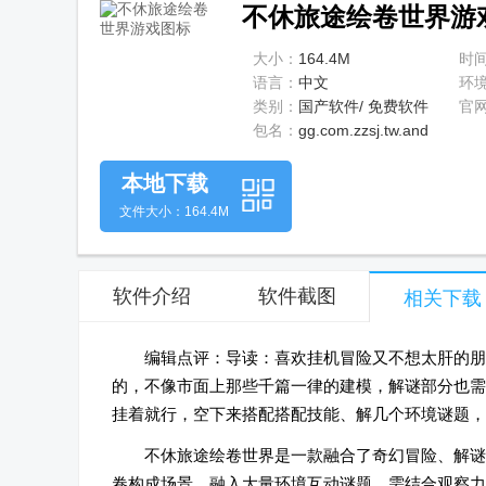
不休旅途绘卷世界游戏1
大小：
164.4M
时
语言：
中文
环
类别：
国产软件/ 免费软件
官
包名：
gg.com.zzsj.tw.and
本地下载
文件大小：164.4M
软件介绍
软件截图
相关下载
编辑点评：导读：喜欢挂机冒险又不想太肝的朋
的，不像市面上那些千篇一律的建模，解谜部分也需
挂着就行，空下来搭配搭配技能、解几个环境谜题，
不休旅途绘卷世界是一款融合了奇幻冒险、解谜
卷构成场景，融入大量环境互动谜题，需结合观察