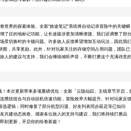
卷世界的探索体验。全新“旅途笔记”系统将自动记录冒险中的关键瞬
增了目的地标记功能，让长途跋涉更加清晰便捷。我们还调整了部
场景切换时的卡顿问题。许多旅人反馈希望增加互动玩法，因此我
卷拼图，共享奖励。此外，针对玩家关注的存储空间占用问题，团队已
旅人的建议与支持，我们会继续倾听声音，不断打磨这个充满诗意
现已上线！本次更新带来多项重磅优化：全新「云隐仙踪」主线章节开启，
连携技组合与自动挂机倍速功能，冒险效率大幅提升。针对玩家反
类筛选逻辑；同时修复了部分机型闪退、好友列表同步延迟等已知问
友共建动态画卷。感谢各位旅人的支持与建议，我们将持续打磨品
即刻更新，开启你的绘卷新篇！