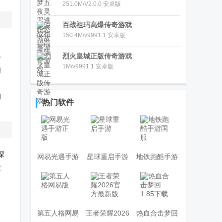
251.0M/V2.0.0 安卓版
百战祖玛高爆传奇游戏
150.4M/v9991.1 安卓版
烈火皇城正版传奇游戏
分
1M/v9991.1 安卓版
们
的
热门软件
探
网易光遇手游
星球重启手游
地铁跑酷手游
馈
正版
国服
第五人格网易
王者荣耀2026
热血合击梦回