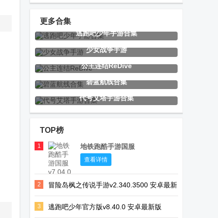
版
官方最新版
1.85下载
更多合集
逃跑吧少年手游合集
影魔传说手游
汉家江湖先行
双人成行大冒
少女战争手游
(Shadow
服下载
险官方版
公主连结ReDive
Demon Tales)
碧蓝航线合集
代号艾塔手游合集
吃东西吓唬人
G沙盒复仇
SUPER3模拟
游戏无广告
GoreBox联机
器中文版
TOP榜
版最新版
1
地铁跑酷手游国服
冲鸭变速器
欲望国度
泰拉瑞亚TL
查看详情
app纯净版
Pro免谷歌验
2
冒险岛枫之传说手游v2.340.3500 安卓最新
证已付费版
版
3
逃跑吧少年官方版v8.40.0 安卓最新版
星之救援者
魔法少女的魔
蛋仔派对体验