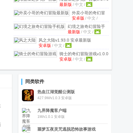
最新版
/
中文
/
最新版
外卖小哥的奇幻冒
安卓版
/
中文
/
险最新版
1.4 安卓版
幻境之旅奇幻冒险手
最新版
/
中文
/
机版
v0.12 最新版
风之大陆
v1.93.0 安卓最新版
安卓版
/
中文
/
骑士的奇幻冒险游戏
v1.0.0
安卓版
/
中文
/
安卓版
同类软件
热血江湖觉醒公测版
427.9M/v1.0.3 安卓版
候
九界降魔客户端
1M/v1.0.1 安卓版
画
噩梦五夜灵咒逃脱恐怖故事游戏