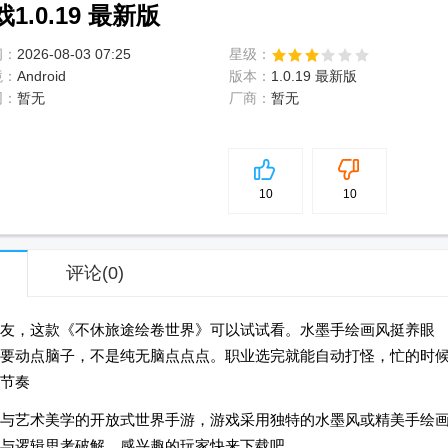
.0.19 最新版
间：
2026-08-03 07:25
星级：
境：
Android
版本：
1.0.19 最新版
网：
暂无
厂商：
暂无
5
分
10
10
评论
(0)
友，这款《不休旅途绘卷世界》可以试试看。水墨手绘画风挺养眼
要动点脑子，不是纯无脑点点点。职业选完就能自动打怪，忙的时
节奏
与艺术美学的开放式世界手游，游戏采用独特的水墨风或精美手绘
力与逻辑思考破解，感兴趣的玩家快来下载吧。