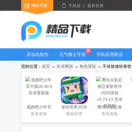
网站导航
手机版
|
最新更新
灵动岛软件
元气骑士手游
手机应用商店
大全
您的位置：
首页
→
安卓网游
→
角色冒险
→ 不休旅途绘卷世界游
逃跑吧少年官
迷你世界2026
腾讯火影忍者
方版
最新升级版
忍者新世代
角色冒险
模拟经营
角色冒险
2026游戏