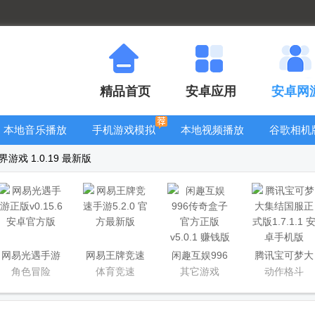
精品首页
安卓应用
安卓网
本地音乐播放
手机游戏模拟
本地视频播放
谷歌相机
器
器安卓版合集
器
大全
戏 1.0.19 最新版
网易光遇手游
网易王牌竞速
闲趣互娱996
腾讯宝可梦大
正版
手游
传奇盒子官方
集结国服正式
角色冒险
体育竞速
其它游戏
动作格斗
正版
版