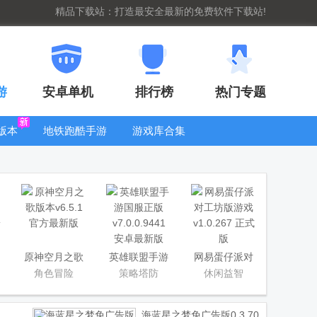
精品下载站：打造最安全最新的免费软件下载站!
游
安卓单机
排行榜
热门专题
版本
地铁跑酷手游
游戏库合集
大全
WIFI密码查
看器
原神空月之歌
英雄联盟手游
网易蛋仔派对
版本
国服正版
工坊版游戏
角色冒险
策略塔防
休闲益智
海蓝星之梦免广告版
0.3.70