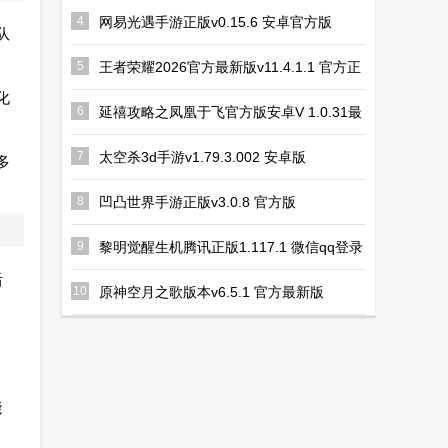
Star Savior日
女审判云游戏
服先锋服
4
网易光遇手游正版v0.15.6 安卓官方版
队
服测试版
(Eggy Party)
5
王者荣耀2026官方最新版v11.4.1.1 官方正
版
化
6
延禧攻略之凤凰于飞官方版安卓V 1.0.31最
新版
7
太空杀3d手游v1.79.3.002 安卓版
多
8
凹凸世界手游正版v3.0.8 官方版
9
黎明觉醒生机腾讯正版1.117.1 微信qq登录
版
后
10
原神空月之歌版本v6.5.1 官方最新版
，
能