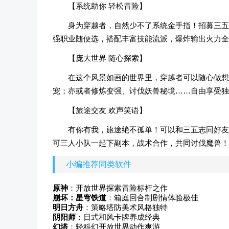
【系统助你 轻松冒险】
身为穿越者，自然少不了系统金手指！招募三五
强职业随便选，搭配丰富技能流派，爆炸输出火力全
【庞大世界 随心探索】
在这个风景如画的世界里，穿越者可以随心做想
宠；亦或者修炼变强、讨伐妖兽秘境……自由享受独
【旅途交友 欢声笑语】
有你有我，旅途绝不孤单！可以和三五志同好友
可三人小队一起下副本，战术合作，共同讨伐魔兽！
小编推荐同类软件
原神
：开放世界探索冒险标杆之作
崩坏：星穹铁道
：箱庭回合制剧情体验极佳
明日方舟
：策略塔防美术风格独特
阴阳师
：日式和风卡牌养成经典
幻塔
：轻科幻开放世界动作爽游