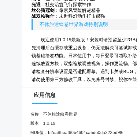
光遇
：社交治愈飞行探索神作
坎公骑冠剑
：像素风冒险解谜精品
战双帕弥什
：末世科幻动作打击感强
不休旅途绘卷世界游戏特别说明
欢迎使用1.0.19最新版！安装时请预留至少
先清理后台缓存或重启设备，仍无法解决可尝试卸载
锁基础绘卷功能。日常使用中，每日登录可领取补给
连续放置方块，双指缩放调整视角，操作更流畅。部
请检查分辨率设置是否适配屏幕。遇到卡关或BUG
请勿使用第三方修改工具，以免账号封禁。祝你在绘
应用信息
名称：
不休旅途绘卷世界
版本：
1.0.19
MD5值：
b2ea8beaf60b4604ca5de0da222ed9f6