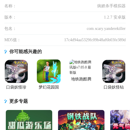
名称：
病娇杀手模拟器
版本：
1.2.7 安卓版
包名：
com.scary.yanderekiller
MD5值：
17c4d94aa5329fc09b48af6b03fe389d
你可能感兴趣的
地铁跑酷腾
讯版
口袋妖怪珍
梦幻花园国
口袋妖怪钻
珠安卓直装
服正版
石游戏移植
版
版
更多专题