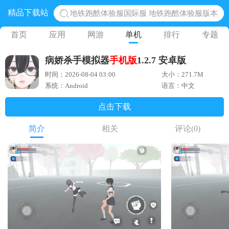
精品下载站
地铁跑酷体验服国际服 地铁跑酷体验服版本
网易光遇手游正版 点亮星空共庆周年
首页
应用
网游
单机
排行
专题
黎明觉醒生机腾讯正版 黎明觉醒生机国际服
病娇杀手模拟器
手机版
1.2.7 安卓版
蛋仔派对下载 蛋仔派对体验服
时间：2026-08-04 03:00
大小：271.7M
奥特曼王者传奇 正版奥特曼游戏
系统：Android
语言：中文
点击下载
简介
相关
评论
(0)