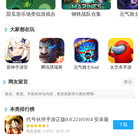
甜瓜游乐场类似游戏合
钢铁战队合集
元气骑
集
大家都在玩
原神手游官
腾讯塔瑞斯
元气骑士Soul
太空杀手游
方正版
世界游戏正
Knight国际服
版
最新版
网友留言
默认
本类排行榜
代号伙伴手游正版0.0.22101914 安卓最
新版
下载
角色冒险 / 1.67G / 26-07-10