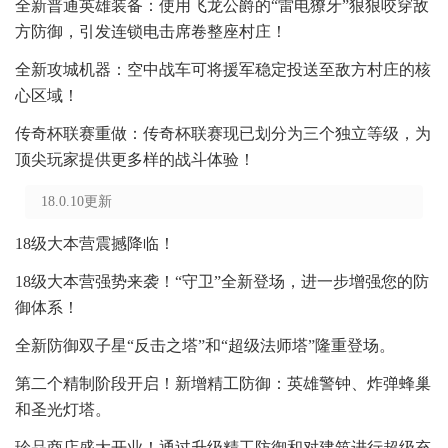
全新普通英雄装备：使用飞龙公爵的“雷电獠牙”狠狠咬穿敌
方防御，引发连锁电击席卷整座村庄！
全新攻城机器：空中战车可将援军稳定投送至敌方村庄的核
心区域！
传奇杯联赛重做：传奇杯联赛现已划分为三个独立等级，为
顶尖玩家提供更多样的战斗体验！
18.0.10更新
18级大本营震撼降临！
18级大本营强势来袭！“守卫”全新登场，进一步增强您的防
御体系！
全新防御双子星“反击之塔”和“超级法师塔”隆重登场。
第二个精制阶段开启！新增精工防御：英雄警钟、炸弹蜂巢
和圣光灯塔。
珍品商店盛大开业！通过升级精工防御和对建筑进行超级充