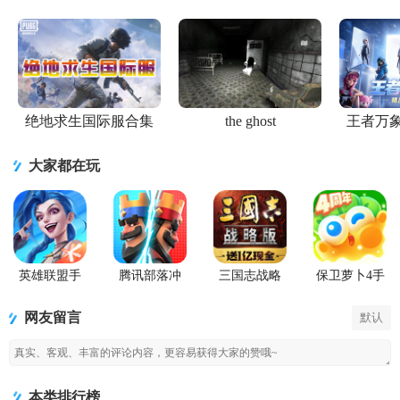
v3.11.0 内置
v3.61.1 免实
实名版
安卓免实名
认证v1.92
菜
绝地求生国际服合集
the ghost
王者万
大家都在玩
英雄联盟手
腾讯部落冲
三国志战略
保卫萝卜4手
游国服正版
突皇室战争
版九游版
游
手游
网友留言
默认
本类排行榜