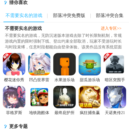
猜你喜欢
不需要实名的游戏
部落冲突免费版
部落冲突合集
不需要实名的游戏
进入专区>>
不需要实名的游戏，无防沉迷版本游戏去除了时长限制机制，常规
游戏内置的限时强制下线、登出约束全部取消，玩家不受游玩时长
与时段束缚，任意时段都能自由登录体验。该类作品没有系统层面
的时间管控，完全依靠玩家自..
樱花迷你秀
凹凸世界雷
水果游乐场
甜瓜游乐场
暗区突围手
app免实名版
狮酱下载
手游国际服
免登录版
游外服下载
v1.0.0.4 畅
v3.0.8 安卓
(Fruit
(Melon
V1.0.181.181
玩版
版
Playground)v3
Sandbox)v35.6
谷歌最新
免
菲格罗斯
地铁跑酷体
最终庇护所
疯狂捕鱼赢
天诺奥传21
phigros版内
验服无限金
折相思v1.09
话费游戏最
亿级超级存
置修改器
币免费版
最新安卓免
新版v3.1.3
档版免实名
更多专题