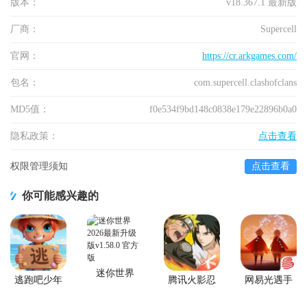
版本：
v18.367.1 最新版
厂商：
Supercell
官网：
https://cr.arkgames.com/
包名：
com.supercell.clashofclans
MD5值：
f0e534f9bd148c0838e179e22896b0a0
隐私政策：
点击查看
权限管理须知
点击查看
你可能感兴趣的
迷你世界
逃跑吧少年
腾讯火影忍
网易光遇手
2026最新升
官方版
者忍者新世
游正版
级版
代2026游戏