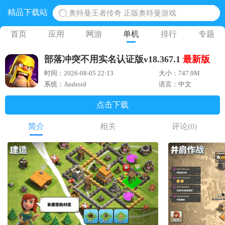
精品下载站
奥特曼王者传奇 正版奥特曼游戏
地铁跑酷体验服国际服 地铁跑酷体验服版本
首页
应用
网游
单机
排行
专题
网易光遇手游正版 点亮星空共庆周年
部落冲突不用实名认证版v18.367.1
最新版
黎明觉醒生机腾讯正版 黎明觉醒生机国际服
时间：2026-08-05 22:13
大小：747.9M
蛋仔派对下载 蛋仔派对体验服
系统：Android
语言：中文
点击下载
简介
相关
评论
(0)