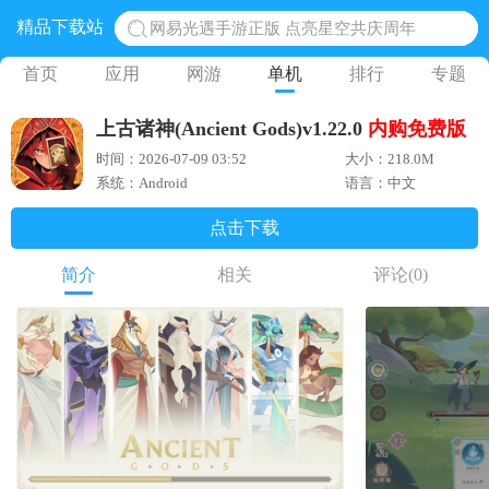
精品下载站
网易光遇手游正版 点亮星空共庆周年
黎明觉醒生机腾讯正版 黎明觉醒生机国际服
首页
应用
网游
单机
排行
专题
蛋仔派对下载 蛋仔派对体验服
上古诸神(Ancient Gods)v1.22.0
内购
免费版
奥特曼王者传奇 正版奥特曼游戏
时间：2026-07-09 03:52
大小：218.0M
地铁跑酷体验服国际服 地铁跑酷体验服版本
系统：Android
语言：中文
点击下载
简介
相关
评论
(0)