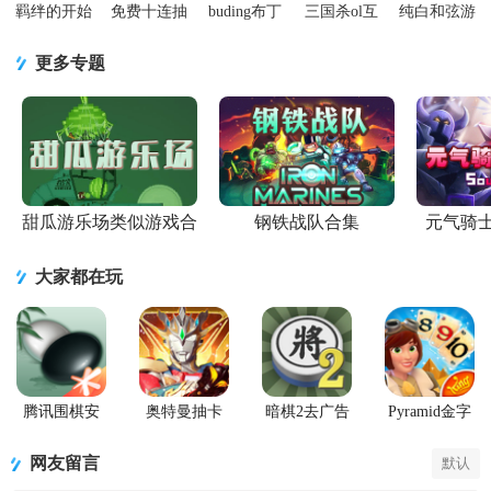
羁绊的开始
免费十连抽
buding布丁
三国杀ol互
纯白和弦游
(LostPages)
1.0.6安卓最
天国无限金
通版手游
戏最新版下
国际
新版
币版0.56安
v3.9.0 安卓
载v1.0.20 公
更多专题
服.apk5.7.2
卓版
版
测版
最新版
甜瓜游乐场类似游戏合
钢铁战队合集
元气骑
集
大家都在玩
腾讯围棋安
奥特曼抽卡
暗棋2去广告
Pyramid金字
卓版
游戏王
版
塔纸牌传奇
(Pyramid
网友留言
默认
Solitaire
Saga)