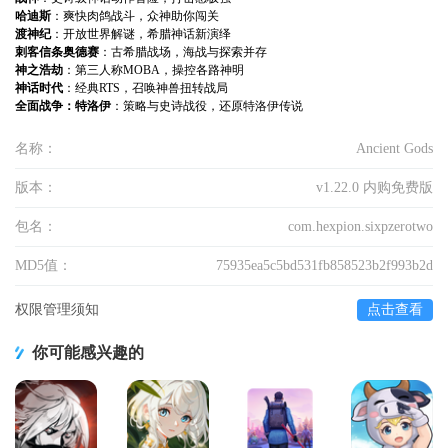
哈迪斯
：爽快肉鸽战斗，众神助你闯关
渡神纪
：开放世界解谜，希腊神话新演绎
刺客信条奥德赛
：古希腊战场，海战与探索并存
神之浩劫
：第三人称MOBA，操控各路神明
神话时代
：经典RTS，召唤神兽扭转战局
全面战争：特洛伊
：策略与史诗战役，还原特洛伊传说
名称：
Ancient Gods
版本：
v1.22.0 内购免费版
包名：
com.hexpion.sixpzerotwo
MD5值：
75935ea5c5bd531fb858523b2f993b2d
权限管理须知
点击查看
你可能感兴趣的