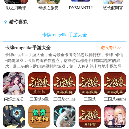
影之刃断罪
奇缘之旅安
DYSMANTLE
悠长假期官
者手游
卓2026最新
完整版中文
方版
版
版
猜你喜欢
卡牌rougelike手游大全
卡牌rougelike手游大全
进入专区>>
卡牌rougelike手游大全，全网最全卡牌肉鸽游戏排行榜，卡牌+修仙
+肉鸽游戏，卡牌肉鸽神作盘点，这些游戏都是卡牌肉鸽题材的游
戏，最上头的卡牌肉鸽题材的游戏，第一人称肉鸽卡牌地牢探险冒
险游戏，内容丰富程度超乎你的想象，以下游戏都是备受期待的卡
牌构筑开荒游戏，游戏内容丰富可供大家免费下载。..
闪烁之光公
三国杀ol重
三国杀online
三国杀
三国杀online
益服v4.4.9
制版v3.8.5
官方版
online4399手
手机版
福利版
最新版
v3.8.5 安卓
机版v3.8.5
v3.8.5 最新
版
最新版
版