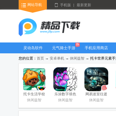
网站导航
手机版
|
最新更新
灵动岛软件
元气骑士手游
手机应用商店
大全
您的位置：
首页
→
安卓单机
→
休闲益智
→ 托卡世界元素手游(To
托卡生活学校
乐涂数字填色
网易迷室往逝
完整版游戏
无限提示版
官方版下载安
休闲益智
休闲益智
休闲益智
装