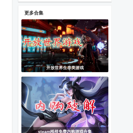
乐手游
手游
orzmic
更多合集
擦干净抖音小
选技生存大乱
Car Tuning汽
游戏(Clean it)
斗2手游
车改装游戏
安卓版
植物大战僵尸
火星搁浅生存
简单修仙游戏
开放世界生存类游戏
无尽高清版内
免费版
置修改
合金弹头X最
BARDA背袋登
合金弹头5无
新版内置金手
高Steam移植
敌版
指
版
厕所突袭游戏
绝对赛车MOD
兔子道具店与
steam移植免费内购游戏合集