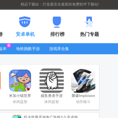
精品下载站：打造最安全最新的免费软件下载站!
游
安卓单机
排行榜
热门专题
版本
地铁跑酷手游
游戏库合集
大全
WIFI密码查
看器
米加小镇世界
咸鱼勇者手游
聚爆Implosion
国际版(Miga
手游
休闲益智
休闲益智
动作格斗
World)
托卡世界手游免广告版
3.0 安卓版