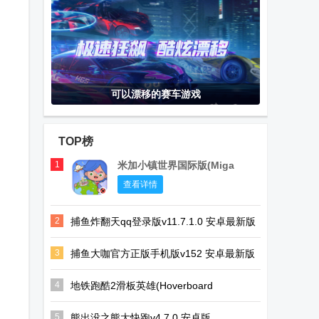
可以漂移的赛车游戏
TOP榜
1
米加小镇世界国际版(Miga
World)
查看详情
2
捕鱼炸翻天qq登录版v11.7.1.0 安卓最新版
3
捕鱼大咖官方正版手机版v152 安卓最新版
4
地铁跑酷2滑板英雄(Hoverboard
Heroes)v1.12.0 国际版
5
熊出没之熊大快跑v4.7.0 安卓版