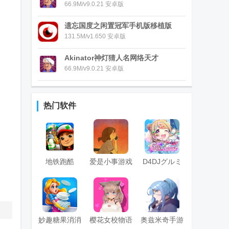
(Akinator)
66.9M/v9.0.21 安卓版
遗忘国度之闲置冠军手机版移植版
(Idle Champions)
131.5M/v1.650 安卓版
Akinator神灯猜人名网络天才
66.9M/v9.0.21 安卓版
热门软件
地铁跑酷
爱是小事游戏
D4DJグルミ
(subway surf)
(Love is...)
ク电音派对
国际版菜单免
费版
妙趣糖果消消
樱花女校物语
奥兹米奇手游