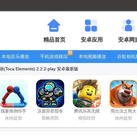
精品首页
安卓应用
安卓网
本地音乐播放
手机游戏模拟
本地视频播放
谷歌相机
器
器安卓版合集
器
大全
ca Elements) 2.2.2-play 安卓最新版
我要推倒你手
凉屋异星指令
腾讯乐高无限
熊出没之熊大
游最新版
手游官方版
游戏
快跑
休闲益智
策略塔防
模拟经营
休闲益智