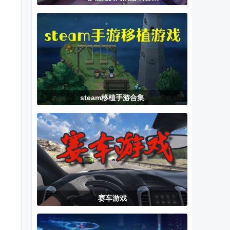
手机版(厕所袭
作弊菜单版
冒险者生活手
击)
机版最新游戏
steam移植手游合集
赛车游戏