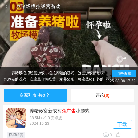
养猪场模拟经营游戏
养猪场模拟经营游戏，模拟养猪的游戏，这些游戏都是模
点击查看
拟养猪的游戏，在这里你将经营一家养猪场，将这些猪仔养的
2025-08-08 17:22
白白胖胖的再进行出售，成为养猪大亨的游戏，玩法丰富，使
用金币钻石钞票提升你的养猪场，给猪仔更好地环境，喜欢玩
资源列表
共
9
个
评论
(0)
养猪游戏的不要错过。
养猪致富新农村
免广告
小游戏
88.5M / v1.0 安卓版
2024-10-23
下载
模拟经营
0