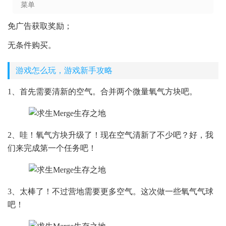
菜单
免广告获取奖励；
无条件购买。
游戏怎么玩，游戏新手攻略
1、首先需要清新的空气。合并两个微量氧气方块吧。
2、哇！氧气方块升级了！现在空气清新了不少吧？好，我
们来完成第一个任务吧！
3、太棒了！不过营地需要更多空气。这次做一些氧气气球
吧！