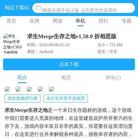
精品下载站
网易光遇手游正版 点亮星空共庆周年
黎明觉醒生机腾讯正版 黎明觉醒生机国际服
首页
应用
网游
单机
排行
专题
蛋仔派对下载 蛋仔派对体验服
求生Merge生存之地v1.50.0 折相思版
奥特曼王者传奇 正版奥特曼游戏
时间：2026-08-06 01:25
大小：731.8M
地铁跑酷体验服国际服 地铁跑酷体验服版本
系统：Android
语言：中文
点击下载
简介
相关
评论
(2)
求生游戏排行榜
末日生存类手游推荐
求生Merge生存之地
是一个末日生存题材的游戏，这个游戏
中我们需要进入荒废的地球，在这里建造庇护所并努力的生
存下去，游戏内容丰富且非常的真实，你需要在这里漂泊度
日，在这里进行合并来解锁各种道具，拯救幸存者的内容，