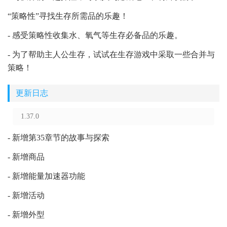
“策略性”寻找生存所需品的乐趣！
- 感受策略性收集水、氧气等生存必备品的乐趣。
- 为了帮助主人公生存，试试在生存游戏中采取一些合并与
策略！
更新日志
1.37.0
- 新增第35章节的故事与探索
- 新增商品
- 新增能量加速器功能
- 新增活动
- 新增外型