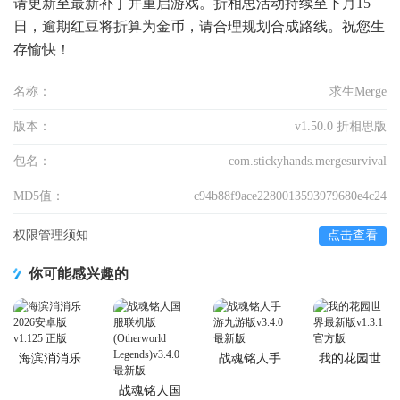
请更新至最新补丁并重启游戏。折相思活动持续至下月15
日，逾期红豆将折算为金币，请合理规划合成路线。祝您生
存愉快！
名称：
求生Merge
版本：
v1.50.0 折相思版
包名：
com.stickyhands.mergesurvival
MD5值：
c94b88f9ace2280013593979680e4c24
权限管理须知
点击查看
你可能感兴趣的
海滨消消乐
战魂铭人手
我的花园世
2026安卓版
游九游版
界最新版
战魂铭人国