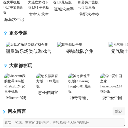
机版(pubg
mobile)V4.
孤城求生手
太空人求生
荒野求生模
游1.0 最新
海岛求生记
大逃亡游戏
拟器免广告
版
游戏手机版
下载1.0.1 手
版v5.1 安卓
4.0.7中文最
机版
版
更多专题
新版
甜瓜游乐场类似游戏合
钢铁战队合集
元气骑
集
大家都在玩
悠长假期官
方版
Minecraft我
神奇青蛙手
袋中爱中国
的世界Beta版
机版
之家
(Amazing
PocketLove
网友留言
默认
Frog)