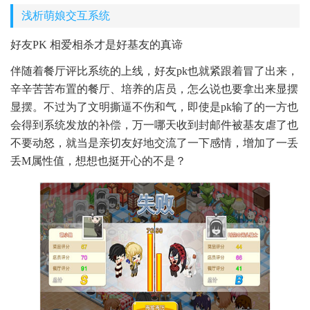
浅析萌娘交互系统
好友PK 相爱相杀才是好基友的真谛
伴随着餐厅评比系统的上线，好友pk也就紧跟着冒了出来，
辛辛苦苦布置的餐厅、培养的店员，怎么说也要拿出来显摆
显摆。不过为了文明撕逼不伤和气，即使是pk输了的一方也
会得到系统发放的补偿，万一哪天收到封邮件被基友虐了也
不要动怒，就当是亲切友好地交流了一下感情，增加了一丢
丢M属性值，想想也挺开心的不是？