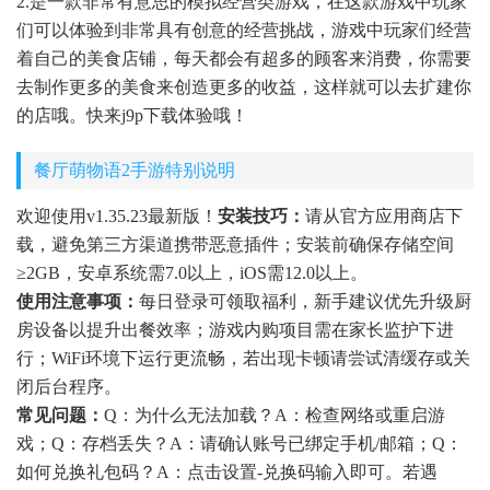
2.是一款非常有意思的模拟经营类游戏，在这款游戏中玩家
们可以体验到非常具有创意的经营挑战，游戏中玩家们经营
着自己的美食店铺，每天都会有超多的顾客来消费，你需要
去制作更多的美食来创造更多的收益，这样就可以去扩建你
的店哦。快来j9p下载体验哦！
餐厅萌物语2手游特别说明
欢迎使用v1.35.23最新版！
安装技巧：
请从官方应用商店下
载，避免第三方渠道携带恶意插件；安装前确保存储空间
≥2GB，安卓系统需7.0以上，iOS需12.0以上。
使用注意事项：
每日登录可领取福利，新手建议优先升级厨
房设备以提升出餐效率；游戏内购项目需在家长监护下进
行；WiFi环境下运行更流畅，若出现卡顿请尝试清缓存或关
闭后台程序。
常见问题：
Q：为什么无法加载？A：检查网络或重启游
戏；Q：存档丢失？A：请确认账号已绑定手机/邮箱；Q：
如何兑换礼包码？A：点击设置-兑换码输入即可。若遇