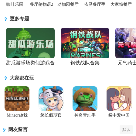
咖啡乐园
餐厅萌物语2
动物园餐厅
依灵餐厅手
大家饿餐厅
Cafeland餐
手游
1.1.0最新手
游1.0.18 去
游戏2.8.9 安
厅游戏
v1.35.23 最
机版
广告
卓版
更多专题
2.14.3 无限
新版
金币版
甜瓜游乐场类似游戏合
钢铁战队合集
元气骑
集
大家都在玩
Minecraft我
悠长假期官
神奇青蛙手
袋中爱中国
的世界Beta版
方版
机版
之家
(Amazing
PocketLove
网友留言
默认
Frog)