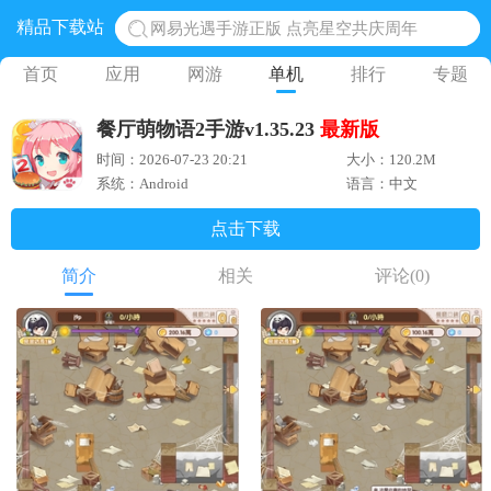
精品下载站
网易光遇手游正版 点亮星空共庆周年
黎明觉醒生机腾讯正版 黎明觉醒生机国际服
首页
应用
网游
单机
排行
专题
蛋仔派对下载 蛋仔派对体验服
餐厅萌物语2手游v1.35.23
最新版
奥特曼王者传奇 正版奥特曼游戏
时间：2026-07-23 20:21
大小：120.2M
地铁跑酷体验服国际服 地铁跑酷体验服版本
系统：Android
语言：中文
点击下载
简介
相关
评论
(0)