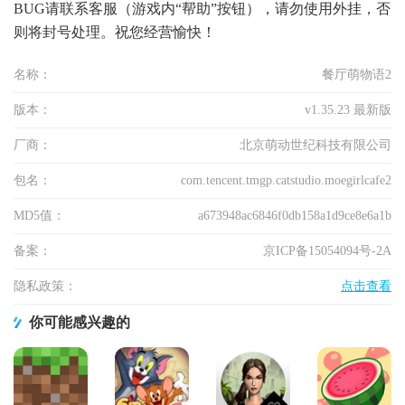
BUG请联系客服（游戏内“帮助”按钮），请勿使用外挂，否
则将封号处理。祝您经营愉快！
名称：
餐厅萌物语2
版本：
v1.35.23 最新版
厂商：
北京萌动世纪科技有限公司
包名：
com.tencent.tmgp.catstudio.moegirlcafe2
MD5值：
a673948ac6846f0db158a1d9ce8e6a1b
备案：
京ICP备15054094号-2A
隐私政策：
点击查看
你可能感兴趣的