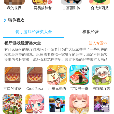
我的世界
网易猫和老
古墓丽影传
合成大西瓜
Minecraft最
鼠游戏
说迷踪游戏
免费版
新基岩版
软件
猜你喜欢
餐厅游戏经营类大全
模拟经营
餐厅游戏经营类大全
进入专区>>
有什么好玩的餐厅游戏吗！小编专门为广大玩家整理了一些相关的
模拟经营类的游戏。玩家需要模拟一家餐厅的经营，满足不同顾客
提出的各种需求；多种食材花样搭配。通过不断的经营来扩大自己
餐厅的规模，力求做到最好，..
可口的披萨
Good Pizza
小鸡兄弟的
宝宝巴士奇
熊猫餐厅游
美味的披萨
可口的比
爆米花店铺
妙料理餐厅
戏3.3.294 免
无限金币版
萨.apk5.49.1
无限金币版
9.92.00.00
广告
下载v5.49.
安卓版
1.1.2 最新
手机最新版