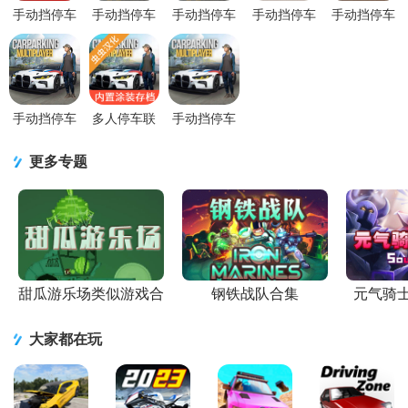
手动挡停车
手动挡停车
手动挡停车
手动挡停车
手动挡停车
场2国风版模
场国风版模
场小米SU7
场2最新版
场2修改版无
组v1.3.0.8
组v4.8.8.3
模组v4.8.8.3
2026v1.3.1.3
限金币
手机版
最新版
最新版
安卓版
v1.3.1.3 安
卓
手动挡停车
多人停车联
手动挡停车
场奥迪RS7
机汉化版(手
场2026安卓
模组v4.9.8
动挡停车场
版(car
更多专题
无限金币版
最新版)v4
parking)v4.9.
甜瓜游乐场类似游戏合
钢铁战队合集
元气骑
集
大家都在玩