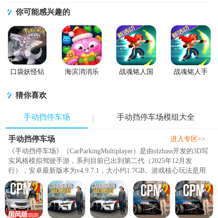
你可能感兴趣的
口袋妖怪钻
海滨消消乐
战魂铭人国
战魂铭人手
石游戏移植
2026安卓版
服联机版
游九游版
版
(Otherworld
猜你喜欢
Legends)
手动挡停车场
手动挡停车场模组大全
手动挡停车场
进入专区>>
《手动挡停车场》（CarParkingMultiplayer）是由olzhass开发的3D写
实风格模拟驾驶手游，系列目前已出到第二代（2025年12月发
行），安卓最新版本为v4.9.7.1，大小约1.7GB。游戏核心玩法是用
真实的手动挡操作——踩离合..