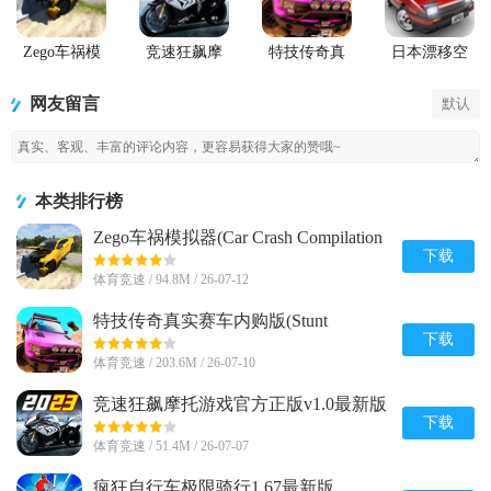
Zego车祸模
竞速狂飙摩
特技传奇真
日本漂移空
拟器(Car
托游戏官方
实赛车内购
间(Driving
Crash
正版
版(Stunt
Zone Japan)
网友留言
默认
Compilation
Legends)
Game)内置菜
单
本类排行榜
Zego车祸模拟器(Car Crash Compilation
Game)内置菜单1.9 安卓修改版
下载
体育竞速 / 94.8M / 26-07-12
特技传奇真实赛车内购版(Stunt
Legends)v8 安卓免付费版
下载
体育竞速 / 203.6M / 26-07-10
竞速狂飙摩托游戏官方正版v1.0最新版
下载
体育竞速 / 51.4M / 26-07-07
疯狂自行车极限骑行1.67最新版