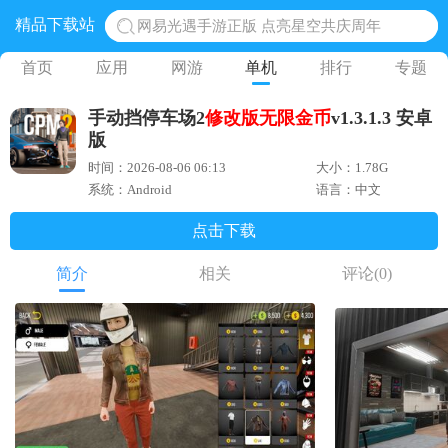
精品下载站
网易光遇手游正版 点亮星空共庆周年
黎明觉醒生机腾讯正版 黎明觉醒生机国际服
首页
应用
网游
单机
排行
专题
蛋仔派对下载 蛋仔派对体验服
手动挡停车场2
修改版
无限金币
v1.3.1.3 安卓
奥特曼王者传奇 正版奥特曼游戏
版
地铁跑酷体验服国际服 地铁跑酷体验服版本
时间：2026-08-06 06:13
大小：1.78G
系统：Android
语言：中文
点击下载
简介
相关
评论
(0)