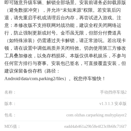
即可随意升级车辆、解锁全部场景。安装前请务必卸载原版
（避免数据冲突），并允许“未知来源”权限。若安装后闪
退，请先重启手机或清理后台内存，再尝试进入游戏。注
意：本修改版不支持联网对战功能，建议全程关闭网络运
行，防止强制更新或封号。金币虽无限，但部分付费道具
（如特殊涂装）仍需通过关卡解锁，请正常游玩。若出现卡
顿，请在设置中调低画质并关闭特效。切勿使用第三方修改
工具叠加修改，以免存档损坏。本版仅供单机娱乐，不参与
任何官方排行与赛事。安装包已签名，可直接覆盖安装，但
建议保留备份存档（路径：
Android/data/com.parking2/files）。祝您停车愉快！
名称：
手动挡停车场2
版本：
v1.3.1.3 安卓版
包名：
com.olzhas.carparking.multyplayer2
MD5值：
eadd4ab461a29b58e4f23c0b68c716f7