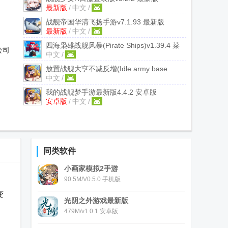
最新版
/
中文
/
战舰帝国华清飞扬手游
v7.1.93 最新版
最新版
/
中文
/
四海枭雄战舰风暴(Pirate Ships)
v1.39.4 菜
公司
中文
/
单版
放置战舰大亨不减反增(Idle army base
中文
/
tycoon)
v4.8 无限金币
我的战舰梦手游最新版
4.4.2 安卓版
安卓版
/
中文
/
同类软件
小画家模拟2手游
90.5M/V0.5.0 手机版
变
光阴之外游戏最新版
479M/v1.0.1 安卓版