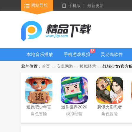
网站导航
手机版
|
最新更新
本地音乐播放
手机游戏模拟
灵动岛软件
器
器安卓版合集
您的位置：
首页
→
安卓网游
→
模拟经营
→ 战舰少女r官方服 
逃跑吧少年官
迷你世界2026
腾讯火影忍者
方版
最新升级版
忍者新世代
角色冒险
模拟经营
角色冒险
2026游戏