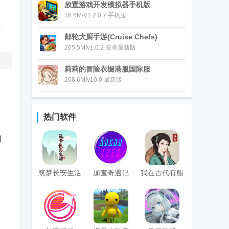
放置游戏开发模拟器手机版
名
36.6M/V1.2.0.7 手机版
非
邮轮大厨手游(Cruise Chefs)
265.5M/v1.0.2 安卓最新版
莉莉的冒险衣橱港服国际服
208.6M/v10.0 最新版
热门软件
划
筑梦长安生活
加查奇遇记
我在古代有船
游戏
Gacha Trek中
队1.1免广告版
文版