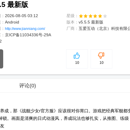
.5 最新版
间：
2026-08-05 03:12
星级：
境：
Android
版本：
v5.5.5 最新版
网：
厂商：
互爱互动（北京）科技有限
http://www.jianniang.com/
案：
京ICP备11034336号-29A
2
5
分
10
10
评论
(0)
养成，那《战舰少女r官方服》应该很对你胃口。游戏把经典军舰都
一解锁。画面是清爽的日式动漫风，养成玩法也够扎实，从推图、练级
友