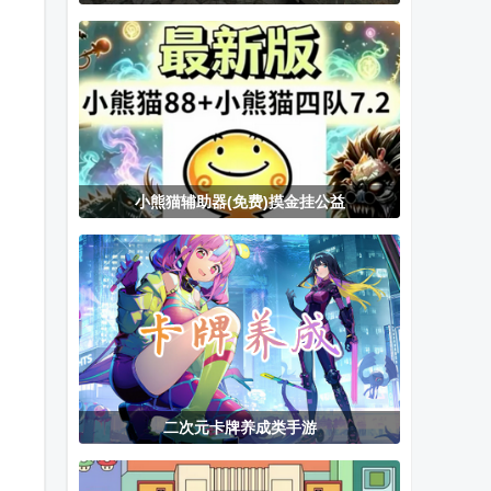
Saturn.emu模
龙潮保卫战手
你的心愿已签
拟器中文版
游
收清软完结版
小熊猫辅助器(免费)摸金挂公益
二次元卡牌养成类手游