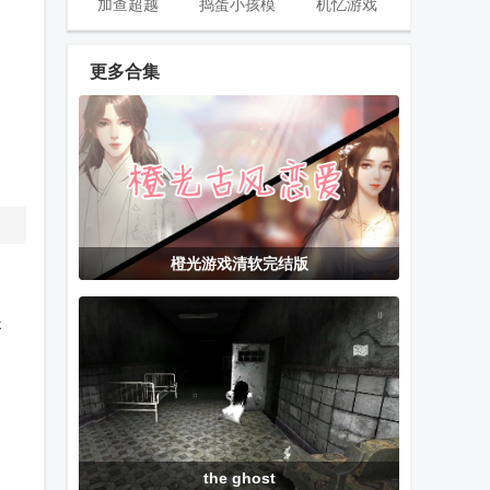
加查超越
捣蛋小孩模
机忆游戏
(Gacha Ultra)
拟.apk
更多合集
加查咖啡厅
My virtual
小忍计划沙漠
(Gacha Cafe)
baby care
篇(Viva
game手游
Project)直玩
版
畅游
PC模拟器
世嘉模拟器
橙光游戏清软完结版
(GameNative)
Flycast新版本
提
披萨男孩GBA
Fold Craft
微信小游戏万
模拟器(Pizza
Launcher手机
能修改器免费
Boy A Pro)
版
版
the ghost