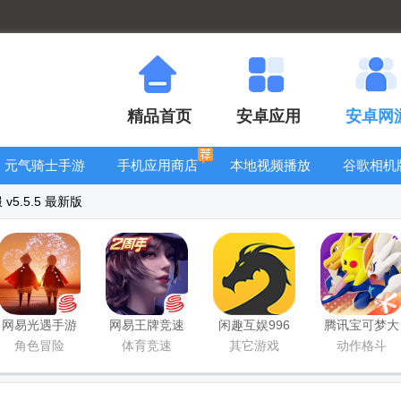
精品首页
安卓应用
安卓网
元气骑士手游
手机应用商店
本地视频播放
谷歌相机
大全
器
大全
v5.5.5 最新版
网易光遇手游
网易王牌竞速
闲趣互娱996
腾讯宝可梦大
正版
手游
传奇盒子官方
集结国服正式
角色冒险
体育竞速
其它游戏
动作格斗
正版
版