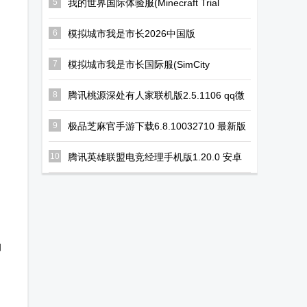
5
我的世界国际体验服(Minecraft Trial
apk)v1.19.73.02最新免费版
6
模拟城市我是市长2026中国版
v2.2.21445.33139 qq登录
7
模拟城市我是市长国际服(SimCity
BuildIt)v1.78.1.13772656 谷歌正版
8
腾讯桃源深处有人家联机版2.5.1106 qq微
信登录版【附兑换码】
9
极品芝麻官手游下载6.8.10032710 最新版
10
腾讯英雄联盟电竞经理手机版1.20.0 安卓
最新版
的
，