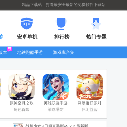
精品下载站：打造最安全最新的免费软件下载站!
游
安卓单机
排行榜
热门专题
版本
地铁跑酷手游
游戏库合集
大全
WIFI密码查
看器
原神空月之歌
英雄联盟手游
网易蛋仔派对
版本
国服正版
工坊版游戏
角色冒险
策略塔防
休闲益智
战舰少女R日服直装版
v5.2.2 最新版