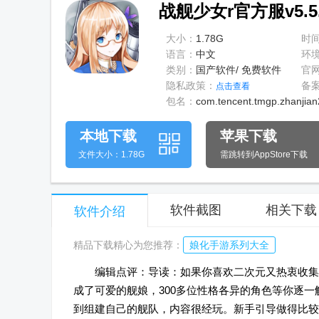
战舰少女r官方服v5.5
大小：
1.78G
时
语言：
中文
环
类别：
国产软件/ 免费软件
官
隐私政策：
备
点击查看
包名：
com.tencent.tmgp.zhanjian
本地下载
苹果下载
文件大小：1.78G
需跳转到AppStore下载
软件截图
相关下载
软件介绍
精品下载精心为您推荐：
娘化手游系列大全
编辑点评：导读：如果你喜欢二次元又热衷收集
成了可爱的舰娘，300多位性格各异的角色等你逐
到组建自己的舰队，内容很经玩。新手引导做得比较