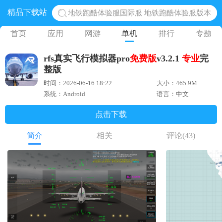
精品下载站
网易光遇手游正版 点亮星空共庆周年
黎明觉醒生机腾讯正版 黎明觉醒生机国际服
首页
应用
网游
单机
排行
专题
蛋仔派对下载 蛋仔派对体验服
rfs真实飞行模拟器pro
免费版
v3.2.1
专业
完
奥特曼王者传奇 正版奥特曼游戏
整版
地铁跑酷体验服国际服 地铁跑酷体验服版本
时间：2026-06-16 18:22
大小：465.9M
系统：Android
语言：中文
点击下载
简介
相关
评论
(43)