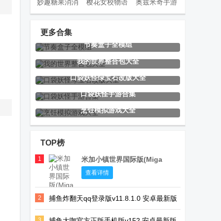
妙趣糖果消消
樱花女校物语
奥兹米奇手游
乐手游
手游
orzmic
更多合集
节奏盒子全模组
擦干净抖音小
选技生存大乱
Car Tuning汽
我的世界整合包大全
游戏(Clean it)
斗2手游
车改装游戏
口袋妖怪绿宝石改版大全
安卓版
口袋妖怪手游合集
烹饪模拟游戏大全
节奏盒子
穿越机
节奏盒子
Sympan模组
Freerider中文
thelastday模
TOP榜
重制版
版
组
1
米加小镇世界国际版(Miga
World)
大胃袋模拟器
我的世界僵尸
交界线手游手
查看详情
3D免费手机版
计划ch酷凡版
机版
2
捕鱼炸翻天qq登录版v11.8.1.0 安卓最新版
游戏
3
捕鱼大咖官方正版手机版v152 安卓最新版