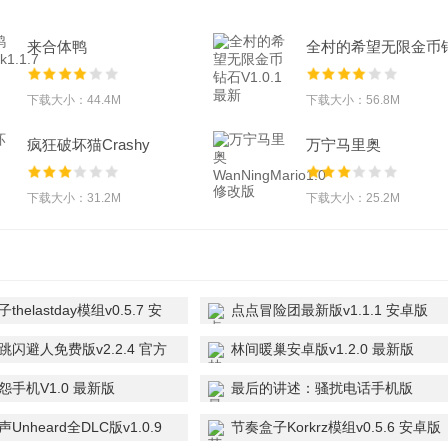
来合体鸭
全村的希望无限金币
MergeDuck1.1.7破解版
石V1.0.1最新
下载大小：44.4M
下载大小：56.8M
疯狂破坏猫Crashy
万宁马里奥
Cats1.340 无敌
WanNingMario1.0 修
版
下载大小：31.2M
下载大小：25.2M
helastday模组v0.5.7 安
点点冒险团最新版v1.1.1 安卓版
跳闪避人免费版v2.2.4 官方
林间暖巢安卓版v1.2.0 最新版
怨手机V1.0 最新版
最后的讲述：骚扰电话手机版
V13.1 最新版
Unheard全DLC版v1.0.9
节奏盒子Korkrz模组v0.5.6 安卓版