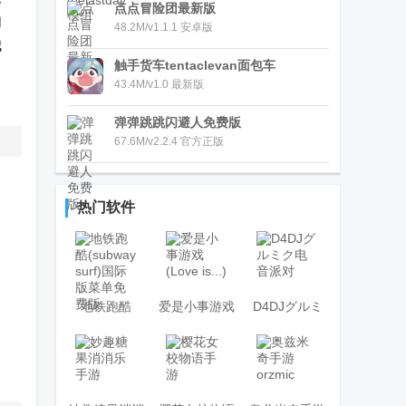
点点冒险团最新版
幻
48.2M/v1.1.1 安卓版
我
触手货车tentaclevan面包车
43.4M/v1.0 最新版
弹弹跳跳闪避人免费版
67.6M/v2.2.4 官方正版
热门软件
地铁跑酷
爱是小事游戏
D4DJグルミ
(subway surf)
(Love is...)
ク电音派对
国际版菜单免
费版