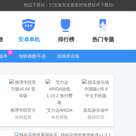
精品下载站：打造最安全最新的免费软件下载站!
游
安卓单机
排行榜
热门专题
版本
地铁跑酷手游
游戏库合集
大全
WIFI密码查
看器
推理学院官方
艾力达ARIDA
甜瓜游乐场中
版
游戏
国版
休闲益智
角色冒险
模拟经营
我的花园世界周年庆
v1.3.1