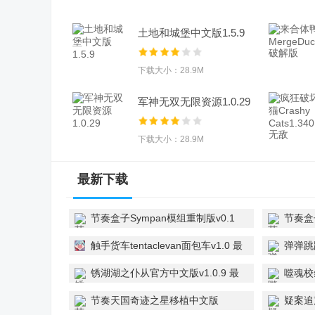
土地和城堡中文版1.5.9
下载大小：28.9M
军神无双无限资源1.0.29
下载大小：28.9M
最新下载
节奏盒子Sympan模组重制版v0.1
节奏盒子t
安卓版
卓版
触手货车tentaclevan面包车v1.0 最
弹弹跳
新版
正版
锈湖湖之仆从官方中文版v1.0.9 最
噬魂校
新版
节奏天国奇迹之星移植中文版
疑案追声