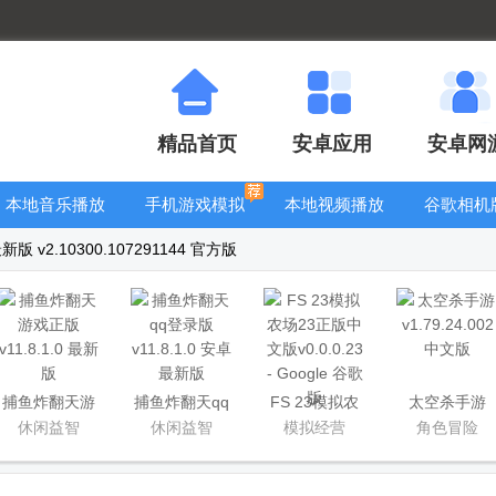
精品首页
安卓应用
安卓网
本地音乐播放
手机游戏模拟
本地视频播放
谷歌相机
器
器安卓版合集
器
大全
 v2.10300.107291144 官方版
捕鱼炸翻天游
捕鱼炸翻天qq
FS 23模拟农
太空杀手游
戏正版
登录版
场23正版中文
休闲益智
休闲益智
模拟经营
角色冒险
版