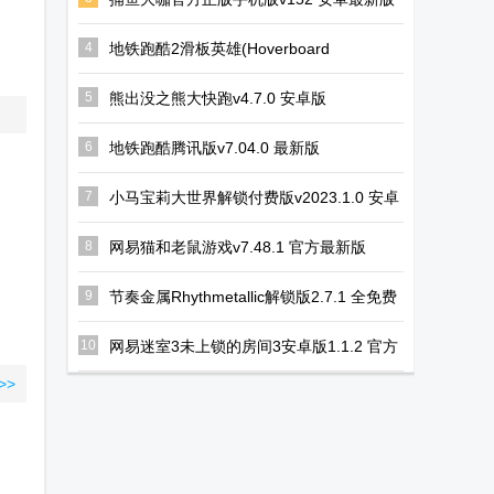
我的世界超级
口袋妖怪绿宝
烹饪火车999
英雄mod手机
石随机版官方
金币钻石版
4
地铁跑酷2滑板英雄(Hoverboard
Heroes)v1.12.0 国际版
版
正版
5
熊出没之熊大快跑v4.7.0 安卓版
6
地铁跑酷腾讯版v7.04.0 最新版
7
小马宝莉大世界解锁付费版v2023.1.0 安卓
最新版
8
网易猫和老鼠游戏v7.48.1 官方最新版
9
节奏金属Rhythmetallic解锁版2.7.1 全免费
版
10
网易迷室3未上锁的房间3安卓版1.1.2 官方
手机版
>>