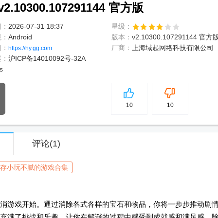
10300.107291144 官方版
间：
2026-07-31 18:37
星级：
境：
Android
版本：
v2.10300.107291144 官方
网：
厂商：
上海域起网络科技有限公司
https://hy.gg.com
案：
沪ICP备14010092号-32A
s
5
分
10
10
评论
(1)
存小玩不腻的游戏合集
消游戏开始。通过消除各式各样的宝石和物品，你将一步步推动剧
充满了挑战和乐趣，让你在解谜的过程中感受到成就感和满足感。