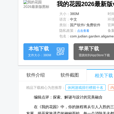
我的花园2026最新版v2.
大小：
380M
时
语言：
中文
环
类别：
国产软件/ 免费软件
官
隐私政策：
备
点击查看
包名：
com.judian.garden.aligame
本地下载
苹果下载
文件大小：380M
需跳转到AppStore下载
软件介绍
软件截图
相关下载
精品下载精心为您推荐：
休闲游戏排行榜前十名
内
编辑点评：探索、解谜与设计的完美融合
在《我的花园》中，你的旅程将从引人入胜的三
发展，揭开家族遗产的神秘面纱。每一个消除关卡都