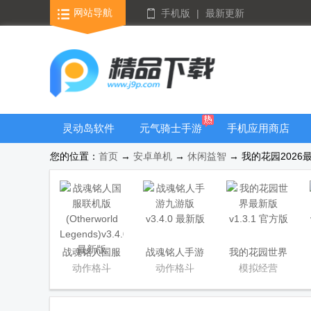
网站导航
手机版
|
最新更新
灵动岛软件
元气骑士手游
手机应用商店
大全
您的位置：
首页
→
安卓单机
→
休闲益智
→ 我的花园2026最新版
战魂铭人国服
战魂铭人手游
我的花园世界
联机版
九游版
最新版
动作格斗
动作格斗
模拟经营
(Otherworld
Legends)