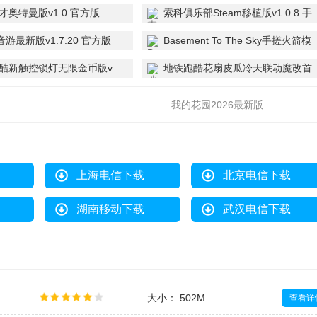
才奥特曼版v1.0 官方版
索科俱乐部Steam移植版v1.0.8 手
机版
A音游最新版v1.7.20 官方版
Basement To The Sky手搓火箭模
拟器手机版Cmod-v13.1 安卓版
酷新触控锁灯无限金币版v
地铁跑酷花扇皮瓜冷天联动魔改首
.0 修改共存版
尔版v3.54.0 共存菜单版
我的花园2026最新版
v2.10300.107291144 官方版
上海电信下载
北京电信下载
湖南移动下载
武汉电信下载
大小： 502M
查看详