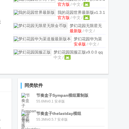
官方版
/
中文
/
官方正版
我的花园世界最新版
v1.3.1
官方版
/
中文
/
官方版
版
梦幻花园无限星无
最新版
/
中文
/
限金币版
v9.6.5 最
新版
梦幻花园华为渠
安卓版
/
中文
/
道服最新版本
v9.0.0 安卓版
梦幻花园国服正版
v9.0.0 qq
中文
/
登录版
同类软件
节奏盒子Sympan模组重制版
55.6M/v0.1 安卓版
节奏盒子thelastday模组
55.3M/v0.5.7 安卓版
情
除