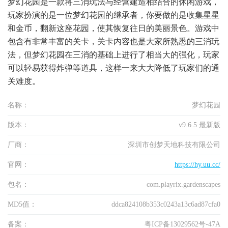
梦幻花园是一款将三消玩法与经营建造相结合的休闲游戏，
玩家扮演的是一位梦幻花园的继承者，你要做的是收集星星
和金币，翻新这座花园，使其恢复往日的美丽景色。游戏中
包含有非常丰富的关卡，关卡内容也是大家所熟悉的三消玩
法，但梦幻花园在三消的基础上进行了相当大的强化，玩家
可以轻易获得炸弹等道具，这样一来大大降低了玩家们的通
关难度。
名称：
梦幻花园
版本：
v9.6.5 最新版
厂商：
深圳市创梦天地科技有限公司
官网：
https://hy.uu.cc/
包名：
com.playrix.gardenscapes
MD5值：
ddca824108b353c0243a13c6ad87cfa0
备案：
粤ICP备13029562号-47A