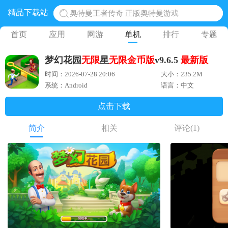
奥特曼王者传奇 正版奥特曼游戏
精品下载站
地铁跑酷体验服国际服 地铁跑酷体验服版本
首页
应用
网游
单机
排行
专题
网易光遇手游正版 点亮星空共庆周年
黎明觉醒生机腾讯正版 黎明觉醒生机国际服
梦幻花园
无限
星
无限金币版
v9.6.5
最新版
时间：2026-07-28 20:06
大小：235.2M
蛋仔派对下载 蛋仔派对体验服
系统：Android
语言：中文
点击下载
简介
相关
评论
(1)