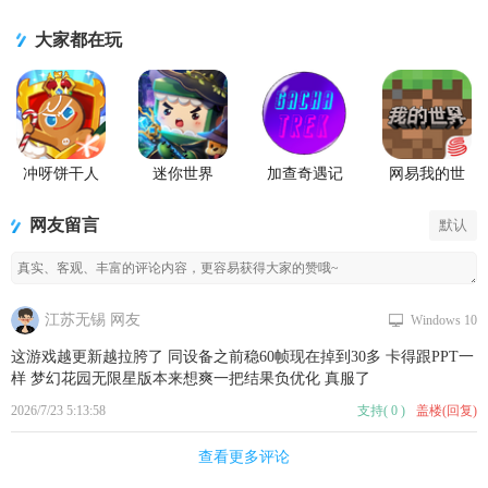
作
大家都在玩
冲呀饼干人
迷你世界
加查奇遇记
网易我的世
王国手游官
2026最新升
Gacha Trek中
界移动版
方版
级版
文版
网友留言
默认
江苏无锡 网友
Windows 10
这游戏越更新越拉胯了 同设备之前稳60帧现在掉到30多 卡得跟PPT一
样 梦幻花园无限星版本来想爽一把结果负优化 真服了
2026/7/23 5:13:58
支持
(
0
)
盖楼(回复)
查看更多评论