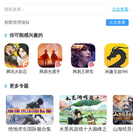
隐私政策：
点击查看
权限管理须知
点击查看
你可能感兴趣的
腾讯火影忍
网易光遇手
网易王牌竞
闲趣互娱996
者忍者新世
游正版
速手游
传奇盒子官
代2026游戏
方正版
更多专题
绝地求生国际服合集
水墨风游戏十大巅峰之
山海经异