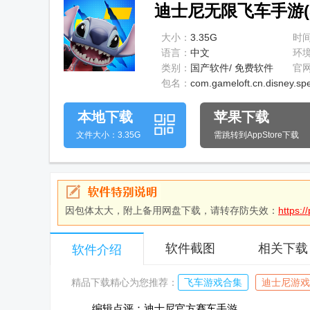
迪士尼无限飞车手游(Spe
大小：
3.35G
时
语言：
中文
环
类别：
国产软件/ 免费软件
官
包名：
com.gameloft.cn.disney.sp
本地下载
苹果下载
文件大小：3.35G
需跳转到AppStore下载
因包体太大，附上备用网盘下载，请转存防失效：
https:
软件截图
相关下载
软件介绍
精品下载精心为您推荐：
飞车游戏合集
迪士尼游戏
编辑点评：迪士尼官方赛车手游