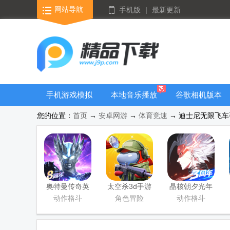
网站导航
手机版
|
最新更新
手机游戏模拟
本地音乐播放
谷歌相机版本
器安卓版合集
器
大全
您的位置：
首页
→
安卓网游
→
体育竞速
→ 迪士尼无限飞车手游(
奥特曼传奇英
太空杀3d手游
晶核朝夕光年
雄手游正版
官服版
动作格斗
角色冒险
动作格斗