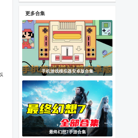
游戏(Art of
拟器
(Thief Run
Rally)
3D)游戏安卓
更多合集
版
超级棒球联盟
沙漠司机
腾讯全民大灌
Super
篮游戏最新版
Baseball
League
披萨男孩模拟
飞飞无限宇宙
魔法哈奇手游
手机游戏模拟器安卓版合集
器(Pizza Boy
最新版
最新版
以
A Pro中文版)
Adva GBC GB
最终幻想9重
就爱捕鱼最新
模拟器
制版安卓
版
最终幻想7手游合集
罗布勒斯中文
汉堡店的四个
DroidJoy汉化