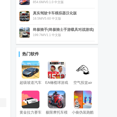
854.6M/V0.1.0 中文版
真实驾驶卡车模拟器汉化版
16.5M/V5.60 中文版
终极骑手(终极骑士手游载具对战游戏)
199.7M/V1.1 中文版
热门软件
超级坡道汽车
EA橄榄球游戏
空气投篮air
特技
Madden
shot安卓版
NFL22手游
黄金拉力赛车
极限摩托车模
小偷伪装跑酷