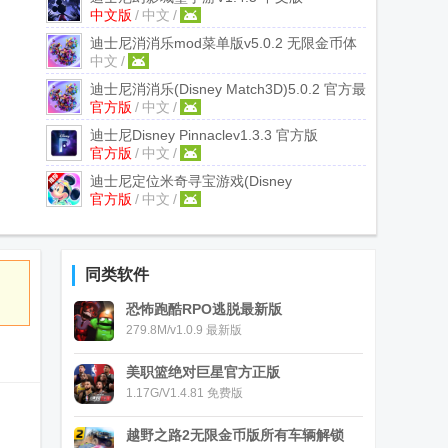
中文版
/
中文
/
迪士尼消消乐mod菜单版
v5.0.2 无限金币体
中文
/
力版
迪士尼消消乐(Disney Match3D)
5.0.2 官方最
官方版
/
中文
/
新版
迪士尼Disney Pinnacle
v1.3.3 官方版
官方版
/
中文
/
迪士尼定位米奇寻宝游戏(Disney
官方版
/
中文
/
STEP)
v1.0.0 官方版
同类软件
恐怖跑酷RPO逃脱最新版
279.8M/v1.0.9 最新版
美职篮绝对巨星官方正版
1.17G/V1.4.81 免费版
越野之路2无限金币版所有车辆解锁