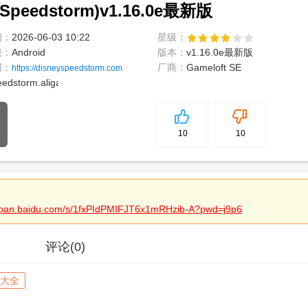
edstorm)v1.16.0e最新版
间：
2026-06-03 10:22
星级：
境：
Android
版本：
v1.16.0e最新版
网：
厂商：
Gameloft SE
https://disneyspeedstorm.com
eedstorm.aligames
5
分
10
10
//pan.baidu.com/s/1fxPIdPMIFJT6x1mRHzib-A?pwd=j9p6
评论
(0)
大全