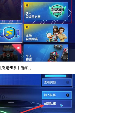
【邀请组队】选项，