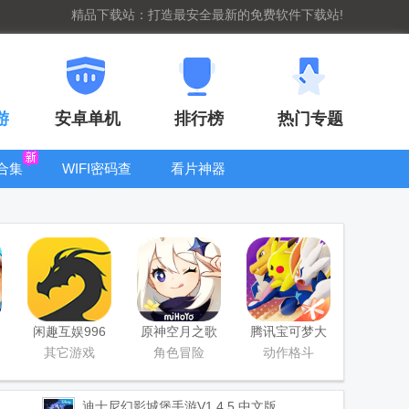
精品下载站：打造最安全最新的免费软件下载站!
游
安卓单机
排行榜
热门专题
合集
WIFI密码查
看片神器
看器
bt手游盒子大
全
闲趣互娱996
原神空月之歌
腾讯宝可梦大
传奇盒子官方
版本
集结国服正式
其它游戏
角色冒险
动作格斗
正版
版
迪士尼幻影城堡手游
V1.4.5 中文版