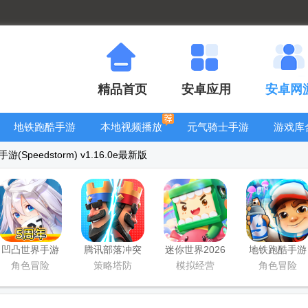
精品首页
安卓应用
安卓网
地铁跑酷手游
本地视频播放
元气骑士手游
游戏库
大全
器
大全
Speedstorm) v1.16.0e最新版
凹凸世界手游
腾讯部落冲突
迷你世界2026
地铁跑酷手游
正版
皇室战争手游
最新升级版
国服
角色冒险
策略塔防
模拟经营
角色冒险