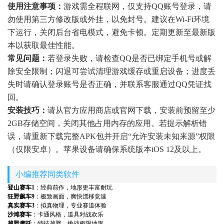
使用注意事项：
游戏需全程联网，仅支持QQ账号登录，请
勿使用第三方修改版或外挂，以免封号。建议在Wi-Fi环境
下运行，关闭后台省电模式，避免卡顿。定期更新至最新版
本以获取最佳性能。
常见问题：
若登录失败，请检查QQ是否已绑定手机号或解
除安全限制；闪退可尝试清理游戏缓存或重启设备；进度丢
失时请确认登录账号是否正确，并联系客服通过QQ凭证找
回。
安装技巧：
请从官方应用商店或官网下载，安装前预留至少
2GB存储空间，关闭其他占用内存的应用。若提示解析错
误，请重新下载完整APK包并开启“允许安装未知来源”权限
（仅限安卓）。苹果设备请确保系统版本iOS 12及以上。
小编推荐同类软件
登山赛车1
：经典前作，地形更丰富耐玩
狂野飙车9
：极致画面，爽快漂移竞速
真实赛车3
：拟真物理，专业赛道体验
沙滩赛车
：卡通风格，道具对战欢乐
越野摩托
：特技越野，挑战极限地形