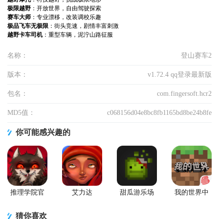
极限越野
：开放世界，自由驾驶探索
赛车大师
：专业漂移，改装调校乐趣
极品飞车无极限
：街头竞速，剧情丰富刺激
越野卡车司机
：重型车辆，泥泞山路征服
名称：
登山赛车2
版本：
v1.72.4 qq登录最新版
包名：
com.fingersoft.hcr2
MD5值：
c068156d04e8bc8fb1165bd8be24b8fe
你可能感兴趣的
推理学院官
艾力达
甜瓜游乐场
我的世界中
方版
ARIDA游戏
中国版
国版
猜你喜欢