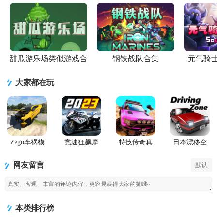
版
卓最新版
2)v1.72.4 国
v1.69.0 中文
安卓正版
版
甜瓜游乐场类似游戏合
钢铁战队合集
元气骑
集
大家都在玩
Zego车祸模
竞速狂飙摩
特技传奇真
日本漂移空
拟器(Car
托游戏官方
实赛车内购
间(Driving
Crash
正版
版(Stunt
Zone Japan)
网友留言
默认
Compilation
Legends)
Game)内置菜
单
本类排行榜