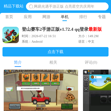
精品下载站
网易光遇手游正版 点亮星空共庆周年
黎明觉醒生机腾讯正版 黎明觉醒生机国际服
首页
应用
网游
单机
排行
专题
蛋仔派对下载 蛋仔派对体验服
登山赛车2手游正版v1.72.4 qq登录
最新版
奥特曼王者传奇 正版奥特曼游戏
时间：2026-07-22 16:51
大小：149.2M
地铁跑酷体验服国际服 地铁跑酷体验服版本
系统：Android
语言：中文
点击下载
简介
相关
评论
(0)