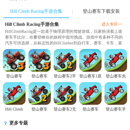
Hill Climb Racing手游合集
登山赛车下载安装
Hill Climb Racing手游合集
进入专区>>
HillClimbRacing是一款基于物理原理的驾驶游戏，玩家扮演着上坡
赛车手比尔，在攀登峡谷的旅程中面对挑战。游戏中有多种不同的
汽车可供选择，从标志性的HillClimber到自行车、赛车、卡车，甚
至是一些古怪的车辆。比尔需要在克服截然不同的地形和危险上发
挥出他的技巧。此外，玩家可以通过赚取积分和硬币来升级汽车并
行驶更远的距离。游戏具有离线游戏功能，玩家可以随时随地进行
比赛，并在公共汽车、飞机..
登山赛车
登山赛车
登山赛车2手
登山赛车1原
登山赛车先
3HillClimbRacing3
3(Hill Climb
游正版
版(Hill
锋服原版
破解版
Racing
v1.72.4 qq登
Climb
(Hill Climb
v0.19.9 修改
3)0.19.9 手
录最新版
Racing)v1.69.0
Racing)v1.69.0
版
机官方版
安卓简体中
最新版
文
Hill Climb
登山赛车
登山赛车2无
登山赛车
登山赛车手
Racing国际
2(Hill Climb
限金币版
Hill Climb
游(Hill
服安装包
Racing
(Hill Climb
Racing无限
Climb
更多专题
v1.69.0 最新
2)v1.72.4 安
Racing
金币版
Racing)v1.69.0