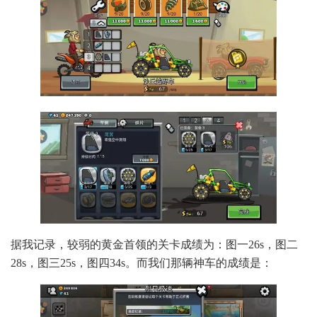
据我记录，较弱的黄金首领的关卡成绩为：图一26s，图二
28s，图三25s，图四34s。而我们那辆神车的成绩是：