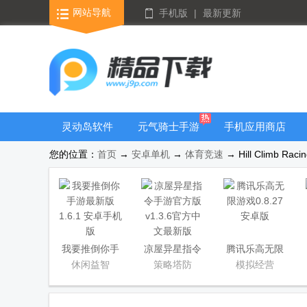
网站导航
手机版
|
最新更新
灵动岛软件
元气骑士手游
手机应用商店
大全
您的位置：
首页
→
安卓单机
→
体育竞速
→ Hill Climb R
我要推倒你手
凉屋异星指令
腾讯乐高无限
游最新版
手游官方版
游戏
休闲益智
策略塔防
模拟经营