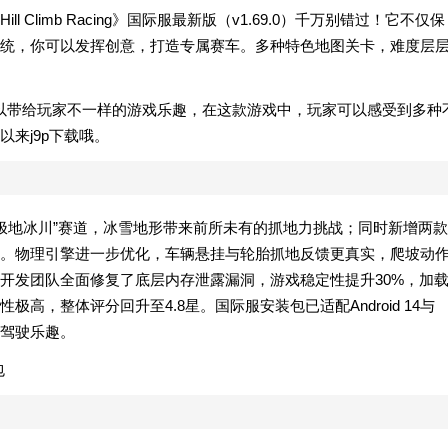
Climb Racing》国际服最新版（v1.69.0）千万别错过！它不仅保
统，你可以发挥创意，打造专属赛车。多种特色地图关卡，难度层
车类游戏。可以带给玩家不一样的游戏乐趣，在这款游戏中，玩家可以感受到多种
来j9p下载哦。
新“极地冰川”赛道，冰雪地形带来前所未有的抓地力挑战；同时新增两款
。物理引擎进一步优化，车辆悬挂与轮胎抓地反馈更真实，爬坡动
开发团队全面修复了底层内存泄露漏洞，游戏稳定性提升30%，加
，整体评分回升至4.8星。国际服安装包已适配Android 14与
限驾驶乐趣。