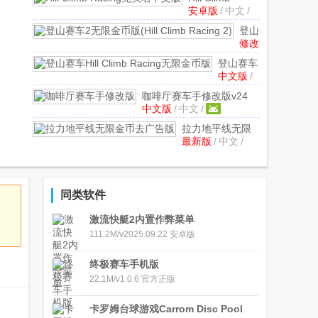
安卓版
/
中文
/
Racing免实名中
文版
v1.69.0安
登山
卓中文原版
修改
赛车
版
/
2无
登山赛车
中
限金
中文版
/
Hill Climb
文
/
中文
币版
/
Racing无
咖啡厅赛车手修改版
v24
(Hill
限金币版
中文版
/
中文
/
中文版
Climb
v1.69.0
拉力地平线无限
Racing
中文版
最新版
/
中文
/
金币去广告版
2)
v1.72.4
v2.5.15 最新版
国际
服修
改版
同类软件
激流快艇2内置作弊菜单
111.2M/v2025.09.22 安卓版
终极赛车手机版
22.1M/v1.0.6 官方正版
卡罗姆台球游戏Carrom Disc Pool