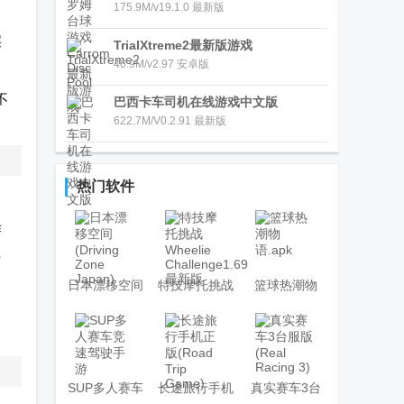
175.9M/v19.1.0 最新版
层
TrialXtreme2最新版游戏
46.9M/v2.97 安卓版
不
巴西卡车司机在线游戏中文版
622.7M/V0.2.91 最新版
热门软件
作
载
日本漂移空间
特技摩托挑战
篮球热潮物
(Driving Zone
Wheelie
语.apk
Japan)
Challenge1.69
最新版
SUP多人赛车
长途旅行手机
真实赛车3台