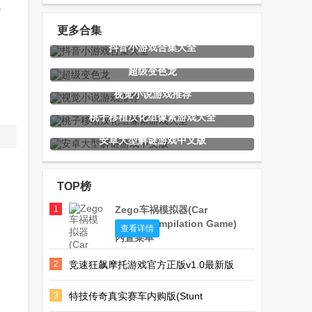
竞速驾驶手游
正版(Road
服版(Real
特
Trip Game)
Racing 3)
更多合集
抖音小游戏合集大全
汽车修理工赛
真实摩托赛车
橄榄球大作战
超级变色龙
车(car
游戏(Real
手游免费版
视觉小说游戏推荐
mechanic
Bike Racing)
桃子移植汉化组像素游戏大全
simulator
安卓大型解谜游戏中文版
超级变色龙画
宝可梦传说Z-
吞食鱼手游官
racing)
画躲猫猫
A金手指存档
方版(Feeding
TOP榜
版
Frenzy)
1
Zego车祸模拟器(Car
Crash Compilation Game)
死神公主与异
欢迎来到莉莉
Lovecraft
查看详情
内置菜单
书馆的怪物游
卡的魔术秀手
Locker2完整
。
2
竞速狂飙摩托游戏官方正版v1.0最新版
戏移植版
机版
版
3
特技传奇真实赛车内购版(Stunt
秘密盟会The
椿树下的私厨
箭头了箭2手
Legends)v8 安卓免付费版