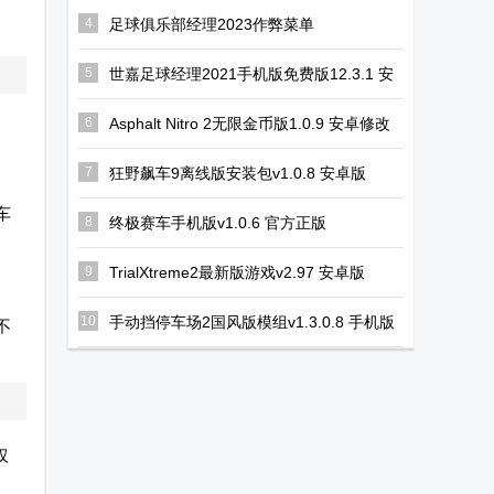
Secret
小馆内置菜单
机版
4
足球俱乐部经理2023作弊菜单
(FCM23)v1.3.0无限金钱版
Society
版
5
世嘉足球经理2021手机版免费版12.3.1 安
卓版
6
Asphalt Nitro 2无限金币版1.0.9 安卓修改
版
7
狂野飙车9离线版安装包v1.0.8 安卓版
车
8
终极赛车手机版v1.0.6 官方正版
9
TrialXtreme2最新版游戏v2.97 安卓版
10
手动挡停车场2国风版模组v1.3.0.8 手机版
不
叹