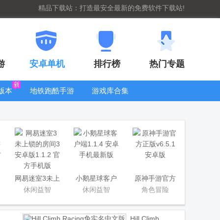
精品下载站：打造最安全最新的免费软件下载站!
游
安卓单机
排行榜
热门专题
版本
地铁跑酷手游
游戏库合集
大全
WIFI密码查
看器
n
网易迷室3未上
小鹅星球客户
原神手游官方
锁的房间3安卓
端
正版
休闲益智
休闲益智
角色冒险
版
Hill Climb