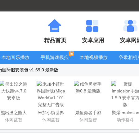
精品首页
安卓应用
安卓网
本地音乐播放
手机游戏模拟
本地视频播放
谷歌相机
器
器安卓版合集
器
大全
acing国际服安装包 v1.69.0 最新版
熊出没之熊大
米加小镇世界
咸鱼勇者手游
聚爆Implosio
快跑
国际版(Miga
手游
休闲益智
休闲益智
休闲益智
动作格斗
World)